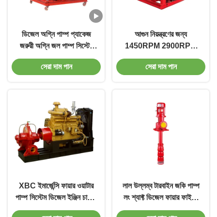
ডিজেল অগ্নি পাম্প প্যাকেজ
আগুন নিয়ন্ত্রণের জন্য
জরুরী অগ্নি জল পাম্প সিস্টেম
1450RPM 2900RPM
প্রধান পাম্প সেট এবং জকি পাম্প,
ডিজেল ফায়ার পাম্প EDJ
সেরা দাম পান
সেরা দাম পান
বৈদ্যুতিক, হাইড্রোপ্নেউমেটিক
ডিজেল পাম্প
ট্যাঙ্ক, সাকশন এবং ডিসচার্জ
ম্যানিফোল্ড এবং বৈদ্যুতিক
প্যানেল সহ।
XBC ইমার্জেন্সি ফায়ার ওয়াটার
লাল উল্লম্ব টারবাইন জকি পাম্প
পাম্প সিস্টেম ডিজেল ইঞ্জিন চালিত
লং শ্যাফ্ট ডিজেল ফায়ার ফাইটিং
ফায়ার পাম্প
পাম্প