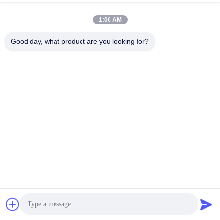
SS316 SS304 A105
1:06 AM
ইস্পাত বল ভালভ নকল ইস্পাত
Good day, what product are you looking for?
থ্রেডেড বল ভালভ
সেরা দাম পান
আরও দেখুন
গ্রাফাইট ছাঁচ
আরও দেখুন
শিকড় ব্লোয়ার