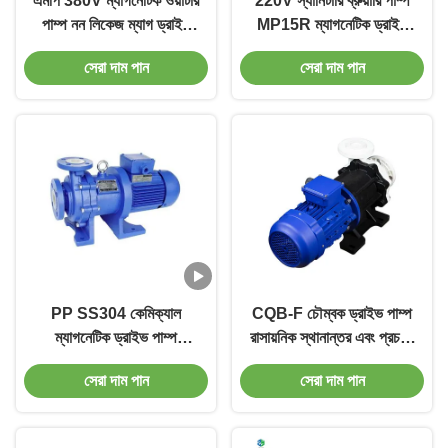
এমপি 380V ম্যাগনেটিক ওয়াটার
220V স্যানিটারি ব্রুয়ারি পাম্প
পাম্প নন লিকেজ ম্যাগ ড্রাইভ
MP15R ম্যাগনেটিক ড্রাইভ
সেন্ট্রিফিউগাল পাম্প
ওয়াটার পাম্প
সেরা দাম পান
সেরা দাম পান
PP SS304 কেমিক্যাল
CQB-F চৌম্বক ড্রাইভ পাম্প
ম্যাগনেটিক ড্রাইভ পাম্প
রাসায়নিক স্থানান্তর এবং প্রচলন
CQBF ফ্লোরিন রেখাযুক্ত
Magdrive পাম্প
সেরা দাম পান
সেরা দাম পান
রাসায়নিক পাম্প