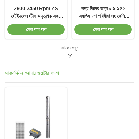
2900-3450 Rpm ZS
খাদ্য শিল্পের জন্য ০.৬-১.৪৫
স্টেইনলেস স্টীল অনুভূমিক একক
এমপিএ চাপ পরিসীমা সহ কেসিবি
পর্যায়ের সেন্ট্রিফুগাল পাম্প 50
স্টেইনলেস স্টিল গিয়ার তেল পাম্প
সেরা দাম পান
সেরা দাম পান
60 Hz ফ্রিকোয়েন্সি টেকসই
জারা প্রতিরোধী
আরও দেখুন
সাবমার্সিবল সোলার ওয়াটার পাম্প