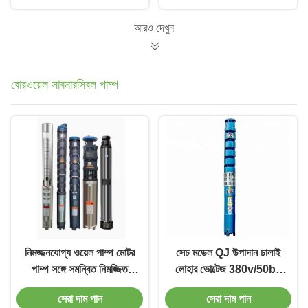
/SS304/কাস্ট আয়রন
আরও দেখুন
বোরওয়েল সাবমারসিবল পাম্প
নিমজ্জনযোগ্য ওয়েল পাম্প মোটর
সেচ মডেল QJ উপাদান ঢালাই
পাম্প সঙ্গে সমন্বিত নিমজ্জিত
লোহার ভোল্টেজ 380v/50bz
ভূগর্ভস্থ ভাল পাম্পিং জন্য
জন্য উচ্চ দক্ষতা বোরওয়েল
সেরা দাম পান
সেরা দাম পান
সাবমারসিবল পাম্প