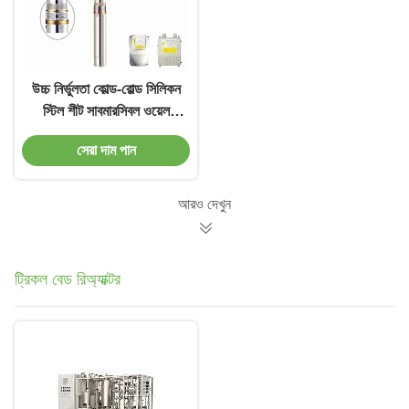
উচ্চ নির্ভুলতা কোল্ড-রোল্ড সিলিকন
স্টিল শীট সাবমারসিবল ওয়েল
বোরহোল ওয়াটার পাম্প
সেরা দাম পান
আরও দেখুন
ট্রিকল বেড রিঅ্যাক্টর