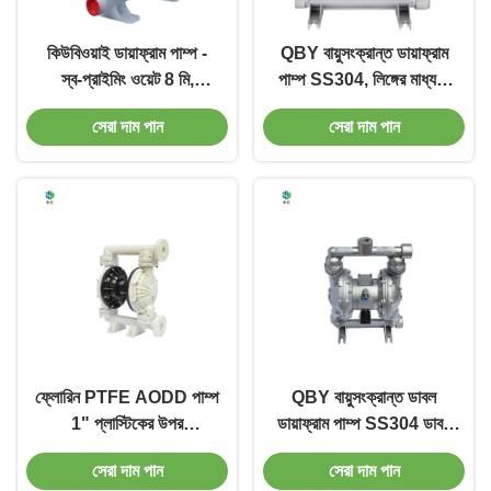
কিউবিওয়াই ডায়াফ্রাম পাম্প -
QBY বায়ুসংক্রান্ত ডায়াফ্রাম
স্ব-প্রাইমিং ওয়েট 8 মি,
পাম্প SS304, লিঙ্গের মাধ্যমে
স্যান্টোপ্রিন/টেফ্লন/নাইট্রিল
মিডিয়া ভাল, 50 মিটার পর্যন্ত
সেরা দাম পান
সেরা দাম পান
উপাদান, 1/4''বিএসপিটি এয়ার
মাথা
ইনলেট
ফ্লোরিন PTFE AODD পাম্প
QBY বায়ুসংক্রান্ত ডাবল
1" প্লাস্টিকের উপর
ডায়াফ্রাম পাম্প SS304 ডাবল
বায়ুসংক্রান্ত অপারেটেড
ডায়াফ্রাম এয়ার পাম্প
সেরা দাম পান
সেরা দাম পান
ডায়াফ্রাম পাম্প উপাদান