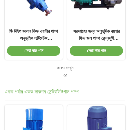
ডি টাইপ বয়লার ফিড ওয়াটার পাম্প
সরবরাহের জন্য অনুভূমিক বয়লার
অনুভূমিক মাল্টিস্টেজ
ফিড জল পাম্প কেন্দ্রমুখী
সেন্ট্রিফিউগাল পাম্প একক সাকশন
রাসায়নিক পাম্প
সেরা দাম পান
সেরা দাম পান
আরও দেখুন
একক পর্যায় একক সাকশন সেন্ট্রিফিউগাল পাম্প