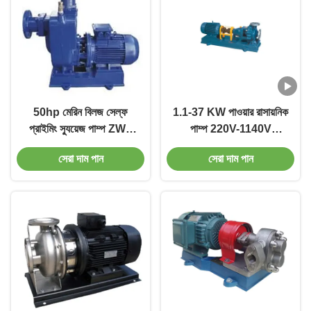
50hp মেরিন বিলজ সেল্ফ
1.1-37 KW পাওয়ার রাসায়নিক
প্রাইমিং স্যুয়েজ পাম্প ZWL
পাম্প 220V-1140V
এলফ প্রাইমিং ওয়েস্টওয়াটার
স্টেইনলেস স্টীল উপর ভোল্টেজ
সেরা দাম পান
সেরা দাম পান
পাম্প
উপাদান সঙ্গে