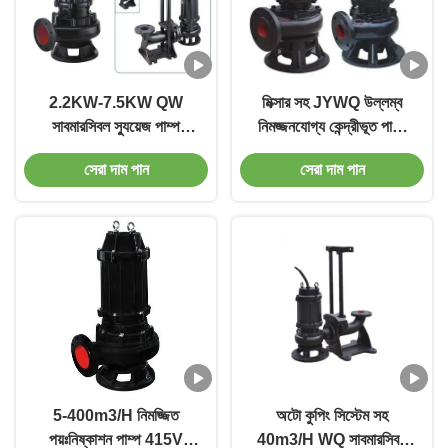
2.2KW-7.5KW QW
মিক্সার সহ JYWQ উল্লম্ব
সাবমারসিবল স্যুয়েজ পাম্প
নিমজ্জনযোগ্য কেন্দ্রীভূত পাম্প
আবাসিক সাবমার্সিবল ওয়াটার
একক পর্যায়
সেরা দাম পান
সেরা দাম পান
ওয়েল পাম্প
5-400m3/H নিমজ্জিত
অটো কুপিং সিস্টেম সহ
পয়ঃনিষ্কাশন পাম্প 415V
40m3/H WQ সাবমারসিবল