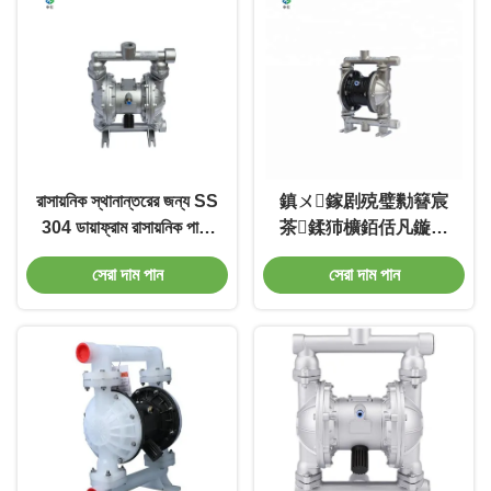
রাসায়নিক স্থানান্তরের জন্য SS
鎮ㄨ鎵剧殑璧勬簮宸
304 ডায়াফ্রাম রাসায়নিক পাম্প
茶鍒犻櫎銆佸凡鏇村
ডায়াফ্রাম পাম্প
悕鎴栨殏鏃朵笉鍙敤
সেরা দাম পান
সেরা দাম পান
銆