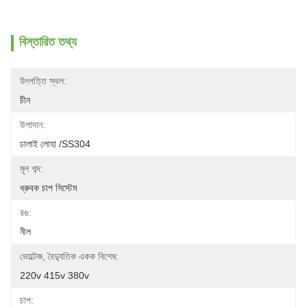
বিস্তারিত তথ্য
উৎপত্তি স্থল:
চীন
উপাদান:
ঢালাই লোহা /SS304
মূল শব্দ:
ধ্রুবক চাপ সিস্টেম
রঙ:
নীল
ভোল্টেজ, বৈদ্যুতিক একক বিশেষ:
220v 415v 380v
চাপ: