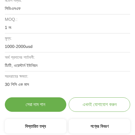
মডেল নম্বর:
সিডিএলএফ
MOQ.:
1 নং
মূল্য:
1000-2000usd
অর্থ প্রদানের শর্তাবলী:
টি/টি, ওয়েস্টার্ন ইউনিয়ন
সরবরাহের ক্ষমতা:
30 পিসি এক মাস
সেরা দাম পান
এখনই যোগাযোগ করুন
বিস্তারিত তথ্য
পণ্যের বিবরণ