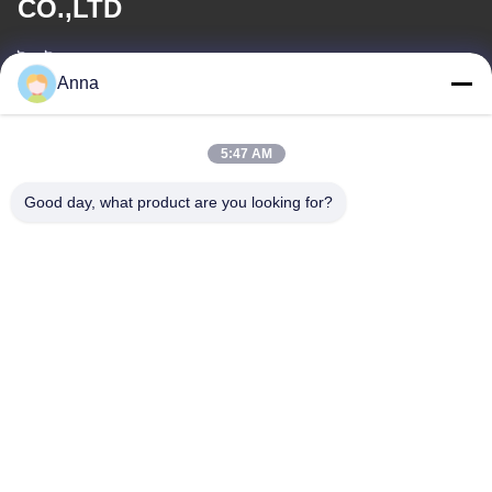
CO.,LTD
ই-মেইল
Anna
wfmbeide@163.com
5:47 AM
কাজের সময়
08:00-17:00
Good day, what product are you looking for?
আমাদের ঠিকানা
ঠিকানা
নং 121। কেচেং টাউন কুঝো ঝেজিয়াং চীন
টেলিফোন
86-570-8017861