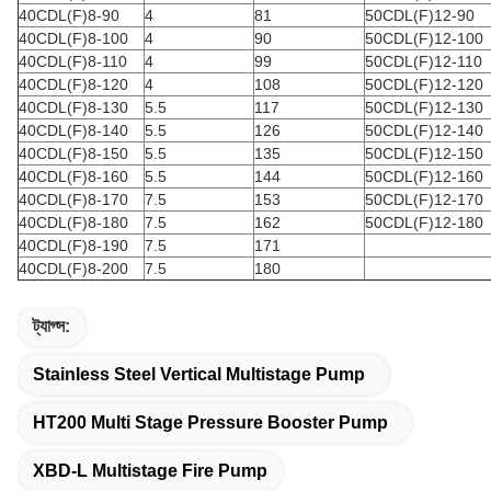
40CDL(F)8-90
4
81
50CDL(F)12-90
40CDL(F)8-100
4
90
50CDL(F)12-100
40CDL(F)8-110
4
99
50CDL(F)12-110
40CDL(F)8-120
4
108
50CDL(F)12-120
40CDL(F)8-130
5.5
117
50CDL(F)12-130
40CDL(F)8-140
5.5
126
50CDL(F)12-140
40CDL(F)8-150
5.5
135
50CDL(F)12-150
40CDL(F)8-160
5.5
144
50CDL(F)12-160
40CDL(F)8-170
7.5
153
50CDL(F)12-170
40CDL(F)8-180
7.5
162
50CDL(F)12-180
40CDL(F)8-190
7.5
171
40CDL(F)8-200
7.5
180
ট্যাগ্স:
Stainless Steel Vertical Multistage Pump
HT200 Multi Stage Pressure Booster Pump
XBD-L Multistage Fire Pump