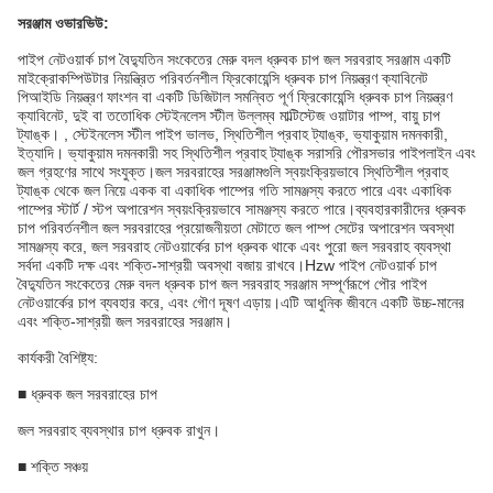
সরঞ্জাম ওভারভিউ:
পাইপ নেটওয়ার্ক চাপ বৈদ্যুতিন সংকেতের মেরু বদল ধ্রুবক চাপ জল সরবরাহ সরঞ্জাম একটি
মাইক্রোকম্পিউটার নিয়ন্ত্রিত পরিবর্তনশীল ফ্রিকোয়েন্সি ধ্রুবক চাপ নিয়ন্ত্রণ ক্যাবিনেট
পিআইডি নিয়ন্ত্রণ ফাংশন বা একটি ডিজিটাল সমন্বিত পূর্ণ ফ্রিকোয়েন্সি ধ্রুবক চাপ নিয়ন্ত্রণ
ক্যাবিনেট, দুই বা ততোধিক স্টেইনলেস স্টীল উল্লম্ব মাল্টিস্টেজ ওয়াটার পাম্প, বায়ু চাপ
ট্যাঙ্ক। , স্টেইনলেস স্টীল পাইপ ভালভ, স্থিতিশীল প্রবাহ ট্যাঙ্ক, ভ্যাকুয়াম দমনকারী,
ইত্যাদি। ভ্যাকুয়াম দমনকারী সহ স্থিতিশীল প্রবাহ ট্যাঙ্ক সরাসরি পৌরসভার পাইপলাইন এবং
জল গ্রহণের সাথে সংযুক্ত।জল সরবরাহের সরঞ্জামগুলি স্বয়ংক্রিয়ভাবে স্থিতিশীল প্রবাহ
ট্যাঙ্ক থেকে জল নিয়ে একক বা একাধিক পাম্পের গতি সামঞ্জস্য করতে পারে এবং একাধিক
পাম্পের স্টার্ট / স্টপ অপারেশন স্বয়ংক্রিয়ভাবে সামঞ্জস্য করতে পারে।ব্যবহারকারীদের ধ্রুবক
চাপ পরিবর্তনশীল জল সরবরাহের প্রয়োজনীয়তা মেটাতে জল পাম্প সেটের অপারেশন অবস্থা
সামঞ্জস্য করে, জল সরবরাহ নেটওয়ার্কের চাপ ধ্রুবক থাকে এবং পুরো জল সরবরাহ ব্যবস্থা
সর্বদা একটি দক্ষ এবং শক্তি-সাশ্রয়ী অবস্থা বজায় রাখবে।Hzw পাইপ নেটওয়ার্ক চাপ
বৈদ্যুতিন সংকেতের মেরু বদল ধ্রুবক চাপ জল সরবরাহ সরঞ্জাম সম্পূর্ণরূপে পৌর পাইপ
নেটওয়ার্কের চাপ ব্যবহার করে, এবং গৌণ দূষণ এড়ায়।এটি আধুনিক জীবনে একটি উচ্চ-মানের
এবং শক্তি-সাশ্রয়ী জল সরবরাহের সরঞ্জাম।
কার্যকরী বৈশিষ্ট্য:
■ ধ্রুবক জল সরবরাহের চাপ
জল সরবরাহ ব্যবস্থার চাপ ধ্রুবক রাখুন।
■ শক্তি সঞ্চয়