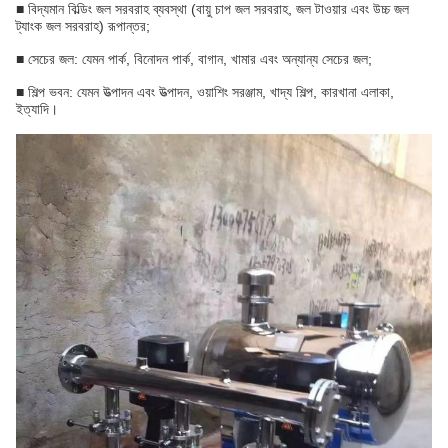
■ বিদ্যমান বিল্ডিং জল সরবরাহ ব্যবস্থা (বায়ু চাপ জল সরবরাহ, জল টাওয়ার এবং উচ্চ জল
ট্যাংক জল সরবরাহ) রূপান্তর;
■ সেচের জল: যেমন পার্ক, বিনোদন পার্ক, বাগান, খামার এবং অন্যান্য সেচের জল;
■ শিল্প ভবন: যেমন উত্পাদন এবং উত্পাদন, ওয়াশিং সরঞ্জাম, খাদ্য শিল্প, কারখানা এলাকা,
ইত্যাদি।