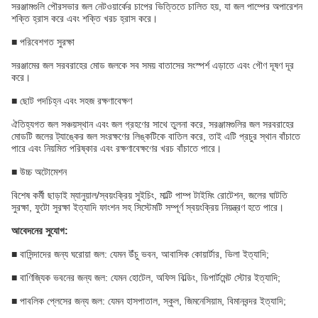
সরঞ্জামগুলি পৌরসভার জল নেটওয়ার্কের চাপের ভিত্তিতে চালিত হয়, যা জল পাম্পের অপারেশন
শক্তি হ্রাস করে এবং শক্তি খরচ হ্রাস করে।
■ পরিবেশগত সুরক্ষা
সরঞ্জামের জল সরবরাহের মোড জলকে সব সময় বাতাসের সংস্পর্শ এড়াতে এবং গৌণ দূষণ দূর
করে।
■ ছোট পদচিহ্ন এবং সহজ রক্ষণাবেক্ষণ
ঐতিহ্যগত জল সঞ্চয়স্থান এবং জল গ্রহণের সাথে তুলনা করে, সরঞ্জামগুলির জল সরবরাহের
মোডটি জলের ট্যাঙ্কের জল সংরক্ষণের লিঙ্কটিকে বাতিল করে, তাই এটি প্রচুর স্থান বাঁচাতে
পারে এবং নিয়মিত পরিষ্কার এবং রক্ষণাবেক্ষণের খরচ বাঁচাতে পারে।
■ উচ্চ অটোমেশন
বিশেষ কর্মী ছাড়াই ম্যানুয়াল/স্বয়ংক্রিয় সুইচিং, মাল্টি পাম্প টাইমিং রোটেশন, জলের ঘাটতি
সুরক্ষা, ফুটো সুরক্ষা ইত্যাদি ফাংশন সহ সিস্টেমটি সম্পূর্ণ স্বয়ংক্রিয় নিয়ন্ত্রণ হতে পারে।
আবেদনের সুযোগ:
■ বাসিন্দাদের জন্য ঘরোয়া জল: যেমন উঁচু ভবন, আবাসিক কোয়ার্টার, ভিলা ইত্যাদি;
■ বাণিজ্যিক ভবনের জন্য জল: যেমন হোটেল, অফিস বিল্ডিং, ডিপার্টমেন্ট স্টোর ইত্যাদি;
■ পাবলিক প্লেসের জন্য জল: যেমন হাসপাতাল, স্কুল, জিমনেসিয়াম, বিমানবন্দর ইত্যাদি;