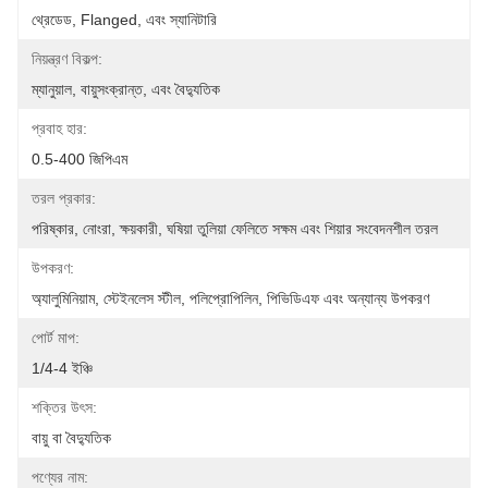
থ্রেডেড, Flanged, এবং স্যানিটারি
নিয়ন্ত্রণ বিকল্প:
ম্যানুয়াল, বায়ুসংক্রান্ত, এবং বৈদ্যুতিক
প্রবাহ হার:
0.5-400 জিপিএম
তরল প্রকার:
পরিষ্কার, নোংরা, ক্ষয়কারী, ঘষিয়া তুলিয়া ফেলিতে সক্ষম এবং শিয়ার সংবেদনশীল তরল
উপকরণ:
অ্যালুমিনিয়াম, স্টেইনলেস স্টীল, পলিপ্রোপিলিন, পিভিডিএফ এবং অন্যান্য উপকরণ
পোর্ট মাপ:
1/4-4 ইঞ্চি
শক্তির উৎস:
বায়ু বা বৈদ্যুতিক
পণ্যের নাম: