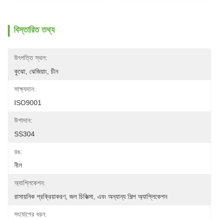
বিস্তারিত তথ্য
উৎপত্তি স্থল:
কুঝো, ঝেজিয়াং, চীন
সাক্ষ্যদান:
ISO9001
উপাদান:
SS304
রঙ:
নীল
অ্যাপ্লিকেশন:
রাসায়নিক প্রক্রিয়াকরণ, জল চিকিত্সা, এবং অন্যান্য শিল্প অ্যাপ্লিকেশন
সংযোগের ধরন: