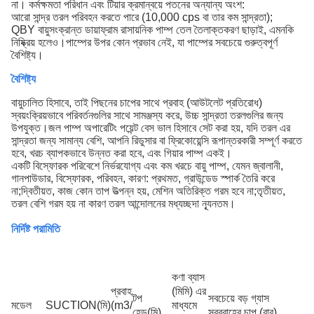
না। কর্মক্ষমতা পরিধান এবং টিয়ার ক্রমান্বয়ে পতনের অন্যান্য অংশ:
আরো সান্দ্র তরল পরিবহন করতে পারে (10,000 cps বা তার কম সান্দ্রতা);
QBY বায়ুসংক্রান্ত ডায়াফ্রাম রাসায়নিক পাম্প তেল তৈলাক্তকরণ ছাড়াই, এমনকি
নিষ্ক্রিয় হলেও।পাম্পের উপর কোন প্রভাব নেই, যা পাম্পের সবচেয়ে গুরুত্বপূর্ণ
বৈশিষ্ট্য।
বৈশিষ্ট্য
বায়ুচালিত হিসাবে, তাই পিছনের চাপের সাথে প্রবাহ (আউটলেট প্রতিরোধ)
স্বয়ংক্রিয়ভাবে পরিবর্তনগুলির সাথে সামঞ্জস্য করে, উচ্চ সান্দ্রতা তরলগুলির জন্য
উপযুক্ত।
জল পাম্প অপারেটিং পয়েন্ট বেস ভাল হিসাবে সেট করা হয়, যদি তরল এর
সান্দ্রতা জন্য সামান্য বেশি, আপনি রিডুসার বা ফ্রিকোয়েন্সি রূপান্তরকারী সম্পূর্ণ করতে
হবে, খরচ ব্যাপকভাবে উন্নত করা হবে, এবং গিয়ার পাম্প একই।
একটি বিস্ফোরক পরিবেশে নির্ভরযোগ্য এবং কম খরচে বায়ু পাম্প, যেমন জ্বালানী,
গানপাউডার, বিস্ফোরক, পরিবহন, কারণ: প্রথমত, গ্রাউন্ডেড স্পার্ক তৈরি করে
না;দ্বিতীয়ত, কাজ কোন তাপ উত্পন্ন হয়, মেশিন অতিরিক্ত গরম হবে না
;তৃতীয়ত,
তরল বেশি গরম হয় না কারণ তরল আন্দোলনের মধ্যচ্ছদা ন্যূনতম।
নির্দিষ্ট পরামিতি
কণা ব্যাস
প্রবাহ
(মিমি) এর
টপ
সবচেয়ে বড় গ্যাস
মডেল
SUCTION(মি)
(m3/
মাধ্যমে
হেড(মি)
সরবরাহের চাপ (বার)