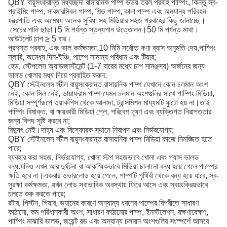
QBY বায়ুসংক্রান্ত মধ্যচ্ছদা রাসায়নিক পাম্প উভয় তরল প্রবাহ পাম্পিং, কিন্তু স্ব-
প্রাইমিং পাম্প, সাবমারসিবল পাম্প, শিল্ড পাম্প, কাদা পাম্প এবং অন্যান্য পরিবহন
যন্ত্রপাতি এবং অমেধ্য অনেক সুবিধা সহ মিডিয়ার সহজ প্রবাহের কিছু জানাচ্ছে।
সেচের পানি ছাড়া।5 মি পর্যন্ত স্তন্যপান উত্তোলন।50 মি পর্যন্ত মাথা।
আউটলেট চাপ ≥ 5 বার।
প্রশস্ত প্রবাহ, এবং ভাল কর্মক্ষমতা.10 মিমি সর্বোচ্চ কণা ব্যাস অনুমতি দেয়.
পাম্পিং
স্লারি, অমেধ্য দিন-ইঞ্চি, পাম্পে সামান্য পরিধান এবং টিয়ার;
হেড, স্টেপলেস অ্যাডজাস্টমেন্ট (1-7 বারের মধ্যে চাপ সামঞ্জস্য) অর্জনের জন্য
ভালভ খোলার মধ্য দিয়ে প্রবাহিত করুন:
QBY স্টেইনলেস স্টীল বায়ুসংক্রান্ত রাসায়নিক পাম্প যেখানে কোন চলমান অংশ
নেই, কোন সিল নেই, ডায়াফ্রাম পাম্প যেমন চলমান অংশগুলির সাথে পাম্পিং মিডিয়া,
মিডিয়া সম্পূর্ণরূপে ওয়ার্কপিস থেকে আলাদা, ট্রান্সমিশন মাধ্যমটি ফুটো হয় না।তাই
পাম্পিং বিষাক্ত, বা ক্ষয়কারী মিডিয়া প্লে, পরিবেশ দূষণ এবং ব্যক্তিগত নিরাপত্তার
জন্য বিপদ সৃষ্টি করবে না;
বিদ্যুৎ নেই।দাহ্য এবং বিস্ফোরক স্থানে নিরাপদ এবং নির্ভরযোগ্য;
QBY স্টেইনলেস স্টীল বায়ুসংক্রান্ত রাসায়নিক পাম্প মিডিয়া কাজে নিমজ্জিত হতে
পারে;
ব্যবহার করা সহজ, নির্ভরযোগ্য, খোলা স্টপ সহজভাবে খোলা এবং গ্যাস ভালভ
বন্ধ.যদিও এখন আর দুর্ঘটনা বা আকস্মিকভাবে মিডিয়া চালানো বন্ধ হয়ে গেলে পাম্পের
ক্ষতি হবে না।একবার ওভারলোড হয়ে গেলে, পাম্পটি পৃথিবী থেকে বন্ধ হয়ে যাবে, স্ব-
সুরক্ষা কর্মক্ষমতা, যখন লোড স্বাভাবিক অবস্থায় ফিরে আসে এবং স্বয়ংক্রিয়ভাবে
চলতে শুরু করতে পারে;
রটার, পিস্টন, গিয়ার, ভ্যানের কারণে অন্যান্য ধরনের পাম্পের বিপরীতে সাধারণ
কাঠামো, কম পরিধানকারী অংশ, সাধারণ কাঠামোর পাম্প, ইনস্টলেশন, রক্ষণাবেক্ষণ,
পাম্পিং মাঝারি ভালভ, জয়েন্ট রড এবং অন্যান্য চলমান অংশগুলির সংস্পর্শে আসবে