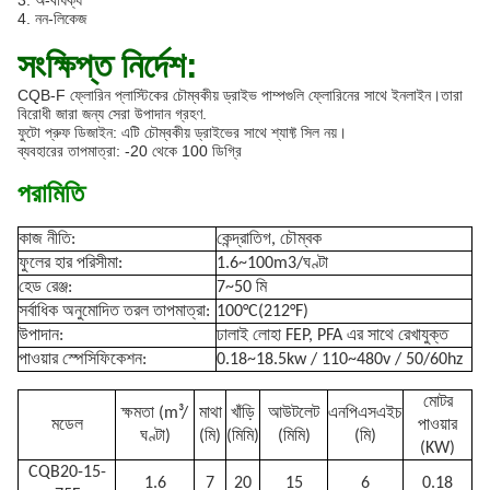
3. অ-বার্ধক্য
4. নন-লিকেজ
সংক্ষিপ্ত নির্দেশ:
CQB-F ফ্লোরিন প্লাস্টিকের চৌম্বকীয় ড্রাইভ পাম্পগুলি ফ্লোরিনের সাথে ইনলাইন।তারা
বিরোধী জারা জন্য সেরা উপাদান গ্রহণ.
ফুটো প্রুফ ডিজাইন: এটি চৌম্বকীয় ড্রাইভের সাথে শ্যাফ্ট সিল নয়।
ব্যবহারের তাপমাত্রা: -20 থেকে 100 ডিগ্রি
পরামিতি
কাজ নীতি:
কেন্দ্রাতিগ, চৌম্বক
ফুলের হার পরিসীমা:
1.6~100m3/ঘণ্টা
হেড রেঞ্জ:
7~50 মি
সর্বাধিক অনুমোদিত তরল তাপমাত্রা:
100°C(212°F)
উপাদান:
ঢালাই লোহা FEP, PFA এর সাথে রেখাযুক্ত
পাওয়ার স্পেসিফিকেশন:
0.18~18.5kw / 110~480v / 50/60hz
মোটর
ক্ষমতা (m³/
মাথা
খাঁড়ি
আউটলেট
এনপিএসএইচ
মডেল
পাওয়ার
ঘণ্টা)
(মি)
(মিমি)
(মিমি)
(মি)
(KW)
CQB20-15-
1.6
7
20
15
6
0.18