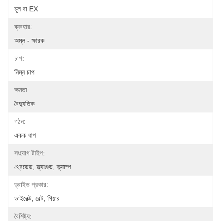
মূল বা EX
ব্যবহার:
অম্ল - ক্ষারক
চাপ:
নিম্ন চাপ
ক্ষমতা:
বৈদ্যুতিক
গঠন:
একক ধাপ
সংযোগ টাইপ:
থ্রেডেড, ফ্ল্যাঞ্জড, ক্ল্যাম্প
ড্রাইভ প্রকার:
ডাইরেক্ট, বেল্ট, গিয়ার
বৈশিষ্ট্য: