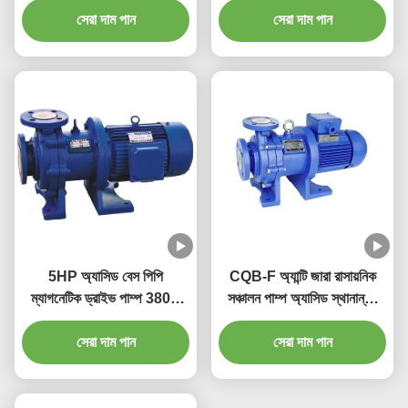
সেরা দাম পান
এবং ইস্পাত রোলিং তেল অপসারণ
সেরা দাম পান
এবং pickling, তেল অপসারণ
এবং pickling চিকিত্সা আগে গাড়ির
পেইন্টিং, টাইটাল
5HP অ্যাসিড বেস পিপি
CQB-F অ্যান্টি জারা রাসায়নিক
ম্যাগনেটিক ড্রাইভ পাম্প 380V
সঞ্চালন পাম্প অ্যাসিড স্থানান্তর
415V জল পাম্প চুম্বক
পাম্প
সেরা দাম পান
সেরা দাম পান