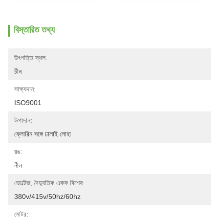
বিস্তারিত তথ্য
উৎপত্তি স্থল:
চীন
সাক্ষ্যদান:
ISO9001
উপাদান:
ফ্লোরিন সঙ্গে ঢালাই লোহা
রঙ:
নীল
ভোল্টেজ, বৈদ্যুতিক একক বিশেষ:
380v/415v/50hz/60hz
মোটর: