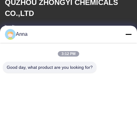
QUZHOU ZHONGYI CHEMICALS
CO.,LTD
ই-মেইল
Anna
wfmbeide@163.com
3:12 PM
কাজের সময়
08:00-17:00
Good day, what product are you looking for?
আমাদের ঠিকানা
ঠিকানা
নং 121। কেচেং টাউন কুঝো ঝেজিয়াং চীন
টেলিফোন
86-570-8017861