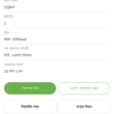
মডেল নম্বর:
CQB-F
MOQ.:
1
মূল্য:
400- 2000usd
অর্থ প্রদানের শর্তাবলী:
টি/টি, ওয়েস্টার্ন ইউনিয়ন
সরবরাহের ক্ষমতা:
15 পিসি 1 মাস
সেরা দাম পান
এখনই যোগাযোগ করুন
বিস্তারিত তথ্য
পণ্যের বিবরণ