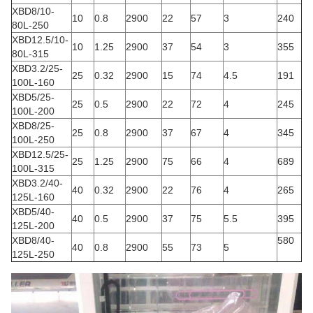
XBD8/10-
10
0.8
2900
22
57
3
240
80L-250
XBD12.5/10-
10
1.25
2900
37
54
3
355
80L-315
XBD3.2/25-
25
0.32
2900
15
74
4.5
191
100L-160
XBD5/25-
25
0.5
2900
22
72
4
245
100L-200
XBD8/25-
25
0.8
2900
37
67
4
345
100L-250
XBD12.5/25-
25
1.25
2900
75
66
4
689
100L-315
XBD3.2/40-
40
0.32
2900
22
76
4
265
125L-160
XBD5/40-
40
0.5
2900
37
75
5.5
395
125L-200
XBD8/40-
580
40
0.8
2900
55
73
5
125L-250