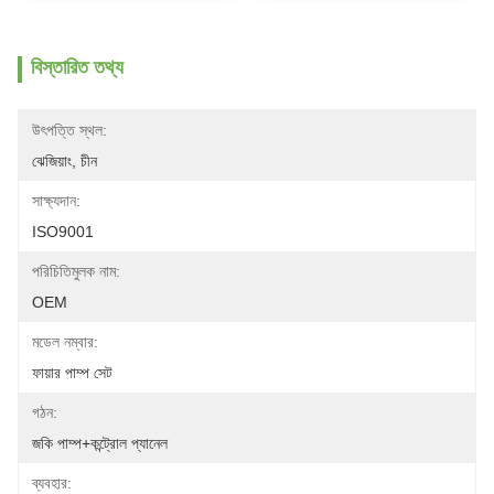
বিস্তারিত তথ্য
উৎপত্তি স্থল:
ঝেজিয়াং, চীন
সাক্ষ্যদান:
ISO9001
পরিচিতিমুলক নাম:
OEM
মডেল নম্বার:
ফায়ার পাম্প সেট
গঠন:
জকি পাম্প+কন্ট্রোল প্যানেল
ব্যবহার: