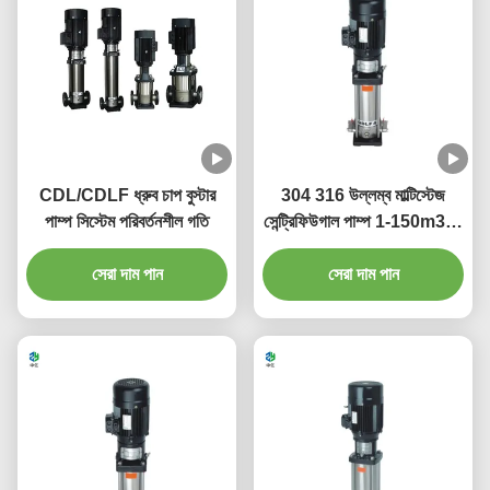
CDL/CDLF ধ্রুব চাপ বুস্টার
304 316 উল্লম্ব মাল্টিস্টেজ
পাম্প সিস্টেম পরিবর্তনশীল গতি
সেন্ট্রিফিউগাল পাম্প 1-150m3/H
নিম্নচাপ
সেরা দাম পান
সেরা দাম পান