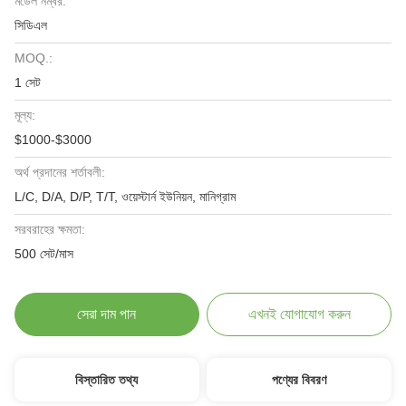
মডেল নম্বর:
সিডিএল
MOQ.:
1 সেট
মূল্য:
$1000-$3000
অর্থ প্রদানের শর্তাবলী:
L/C, D/A, D/P, T/T, ওয়েস্টার্ন ইউনিয়ন, মানিগ্রাম
সরবরাহের ক্ষমতা:
500 সেট/মাস
সেরা দাম পান
এখনই যোগাযোগ করুন
বিস্তারিত তথ্য
পণ্যের বিবরণ