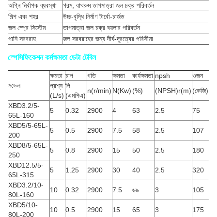
অগ্নি নির্বাপক ব্যবস্থা
গরম, বাথরুম তাপমাত্রা জল চক্র পরিবর্তন
শিল্প এবং শহর
উচ্চ-বৃদ্ধি নির্মাণ টার্বো-চার্জড
জল স্প্রে সিস্টেম
তাপমাত্রা জল চক্র বয়লার পরিবর্তন
পানি সরবরাহ
জল সরবরাহের জন্য দীর্ঘ-দূরত্বের পরিসীমা
স্পেসিফিকেশন কর্মক্ষমতা ডেটা টেবিল
ক্ষমতা
চাপ
গতি
ক্ষমতা
কার্যক্ষমতা
npsh
ওজন
মডেল
প্রশ্ন
পি
n(r/min)
N(Kw)
(%)
(NPSH)r(m)
(কেজি)
(L/s)
(এমপিএ)
XBD3.2/5-
5
0.32
2900
4
63
2.5
75
65L-160
XBD5/5-65L-
5
0.5
2900
7.5
58
2.5
107
200
XBD8/5-65L-
5
0.8
2900
15
50
2.5
180
250
XBD12.5/5-
5
1.25
2900
30
40
2.5
320
65L-315
XBD3.2/10-
10
0.32
2900
7.5
৬৯
3
105
80L-160
XBD5/10-
10
0.5
2900
15
65
3
175
80L-200