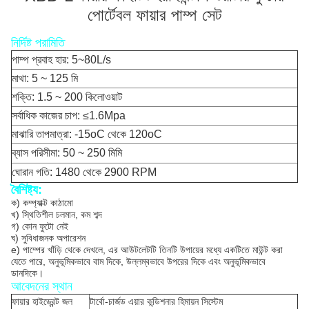
পোর্টেবল ফায়ার পাম্প সেট
নির্দিষ্ট পরামিতি
পাম্প প্রবাহ হার: 5~80L/s
মাথা: 5 ~ 125 মি
শক্তি: 1.5 ~ 200 কিলোওয়াট
সর্বাধিক কাজের চাপ: ≤1.6Mpa
মাঝারি তাপমাত্রা: -15oC থেকে 120oC
ব্যাস পরিসীমা: 50 ~ 250 মিমি
ঘোরান গতি: 1480 থেকে 2900 RPM
বৈশিষ্ট্য:
ক) কম্প্যাক্ট কাঠামো
খ) স্থিতিশীল চলমান, কম শব্দ
গ) কোন ফুটো নেই
ঘ) সুবিধাজনক অপারেশন
e) পাম্পের খাঁড়ি থেকে দেখলে, এর আউটলেটটি তিনটি উপায়ের মধ্যে একটিতে মাউন্ট করা
যেতে পারে, অনুভূমিকভাবে বাম দিকে, উল্লম্বভাবে উপরের দিকে এবং অনুভূমিকভাবে
ডানদিকে।
আবেদনের স্থান
ফায়ার হাইড্রেন্ট জল
টার্বো-চার্জড এয়ার কন্ডিশনার হিমায়ন সিস্টেম