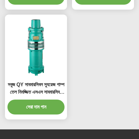
সবুজ QY সাবমারসিবল স্যুয়েজ পাম্প
তেল নিমজ্জিত এসএস সাবমারসিবল
পাম্প
সেরা দাম পান