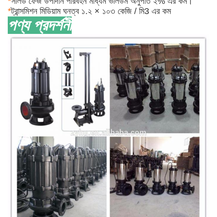
*
সলিড ফেজ উপাদান পরিবহন মাধ্যম ভলিউম অনুপাত ২% এর কম।
*
ট্রান্সমিশন মিডিয়াম ঘনত্ব ১.২ × ১০৩ কেজি / মি3 এর কম
পণ্য প্রদর্শনী