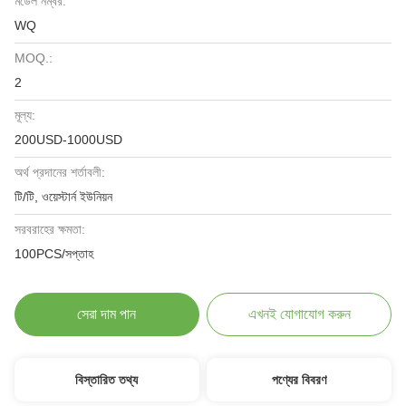
মডেল নম্বর:
WQ
MOQ.:
2
মূল্য:
200USD-1000USD
অর্থ প্রদানের শর্তাবলী:
টি/টি, ওয়েস্টার্ন ইউনিয়ন
সরবরাহের ক্ষমতা:
100PCS/সপ্তাহ
সেরা দাম পান
এখনই যোগাযোগ করুন
বিস্তারিত তথ্য
পণ্যের বিবরণ