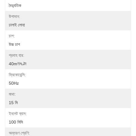
বৈদ্যুতিক
উপাদান:
ঢালাই লোহা
চাপ:
উচ্চ চাপ
প্রবাহ হার:
40m³/ঘণ্টা
ফ্রিকোয়েন্সি:
50Hz
মাথা:
15 মি
ইনলেট ব্যাস:
100 মিমি
অন্তরণ শ্রেণি: