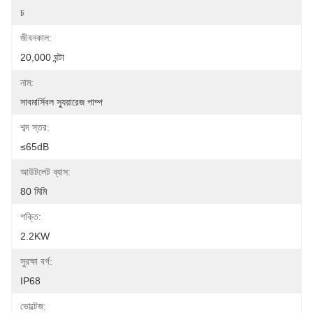
চ
জীবনকাল:
20,000 ঘন্টা
নাম:
সাবমার্সিবল স্যুয়ারেজ পাম্প
শব্দ স্তর:
≤65dB
আউটলেট ব্যাস:
80 মিমি
শক্তি:
2.2KW
সুরক্ষা বর্গ:
IP68
ভোল্টেজ: