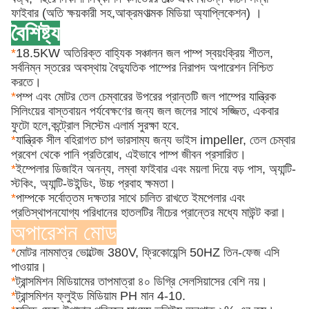
ফাইবার (অতি ক্ষয়কারী সহ,
আক্রমণাত্মক মিডিয়া অ্যাপ্লিকেশন) ।
বৈশিষ্ট্য
*
18.5KW অতিরিক্ত বাহ্যিক সঞ্চালন জল পাম্প স্বয়ংক্রিয় শীতল,
সর্বনিম্ন স্তরের অবস্থায় বৈদ্যুতিক পাম্পের নিরাপদ অপারেশন নিশ্চিত
করতে।
*
পম্প এবং মোটর তেল চেম্বারের উপরের প্রান্তটি জল পাম্পের যান্ত্রিক
সিলিংয়ের বাস্তবায়ন পর্যবেক্ষণের জন্য জল জলের সাথে সজ্জিত, একবার
ফুটো হলে,কন্ট্রোল সিস্টেম এলার্ম সুরক্ষা হবে.
*
যান্ত্রিক সীল বহিরাগত চাপ ভারসাম্য জন্য ভাইস impeller, তেল চেম্বার
প্রবেশ থেকে পানি প্রতিরোধ, এইভাবে পাম্প জীবন প্রসারিত।
*
ইম্পেলার ডিজাইন অনন্য, লম্বা ফাইবার এবং ময়লা দিয়ে বড় পাস, অ্যান্টি-
স্টকিং, অ্যান্টি-উইন্ডিং, উচ্চ প্রবাহ ক্ষমতা।
*
পাম্পকে সর্বোত্তম দক্ষতার সাথে চালিত রাখতে ইমপেলার এবং
প্রতিস্থাপনযোগ্য পরিধানের হাতলটির নীচের প্রান্তের মধ্যে মাউন্ট করা।
অপারেশন মোড
*
মোটর নামমাত্র ভোল্টেজ 380V, ফ্রিকোয়েন্সি 50HZ তিন-ফেজ এসি
পাওয়ার।
*
ট্রান্সমিশন মিডিয়ামের তাপমাত্রা ৪০ ডিগ্রি সেলসিয়াসের বেশি নয়।
*
ট্রান্সমিশন ফ্লুইড মিডিয়াম PH মান 4-10.