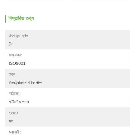
বিস্তারিত তথ্য
উৎপত্তি স্থল:
চীন
সাক্ষ্যদান:
ISO9001
তত্ত্ব:
ইলেক্ট্রোম্যাগনেটিক পাম্প
কাঠামো:
মাল্টিস্টেজ পাম্প
ব্যবহার:
জল
জ্বালানী: