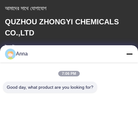
আমাদের সাথে যোগাযোগ
QUZHOU ZHONGYI CHEMICALS
CO.,LTD
ই-মেইল
Anna
wfmbeide@163.com
7:06 PM
কাজের সময়
08:00-17:00
Good day, what product are you looking for?
আমাদের ঠিকানা
ঠিকানা
নং 121। কেচেং টাউন কুঝো ঝেজিয়াং চীন
টেলিফোন