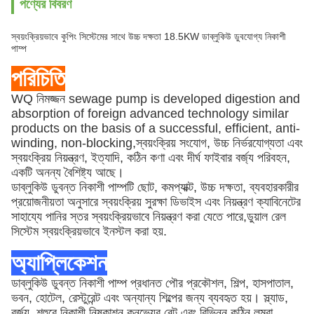
পণ্যের বিবরণ
স্বয়ংক্রিয়ভাবে কুপিং সিস্টেমের সাথে উচ্চ দক্ষতা 18.5KW ডাব্লুকিউ ডুবযোগ্য নিকাশী
পাম্প
পরিচিতি
WQ নিমজ্জন sewage pump is developed digestion and
absorption of foreign advanced technology similar
products on the basis of a successful, efficient, anti-
winding, non-blocking,স্বয়ংক্রিয় সংযোগ, উচ্চ নির্ভরযোগ্যতা এবং
স্বয়ংক্রিয় নিয়ন্ত্রণ, ইত্যাদি, কঠিন কণা এবং দীর্ঘ ফাইবার বর্জ্য পরিবহন,
একটি অনন্য বৈশিষ্ট্য আছে।
ডাব্লুকিউ ডুবন্ত নিকাশী পাম্পটি ছোট, কমপ্যাক্ট, উচ্চ দক্ষতা, ব্যবহারকারীর
প্রয়োজনীয়তা অনুসারে স্বয়ংক্রিয় সুরক্ষা ডিভাইস এবং নিয়ন্ত্রণ ক্যাবিনেটের
সাহায্যে পানির স্তর স্বয়ংক্রিয়ভাবে নিয়ন্ত্রণ করা যেতে পারে,ডুয়াল রেল
সিস্টেম স্বয়ংক্রিয়ভাবে ইনস্টল করা হয়.
অ্যাপ্লিকেশন
ডাব্লুকিউ ডুবন্ত নিকাশী পাম্প প্রধানত পৌর প্রকৌশল, শিল্প, হাসপাতাল,
ভবন, হোটেল, রেস্টুরেন্ট এবং অন্যান্য শিল্পের জন্য ব্যবহৃত হয়। স্ল্যাড,
বর্জ্য, শহুরে নিকাশী নিষ্কাশন কনভেয়র
বেল্ট এবং বিভিন্ন কঠিন লম্বা