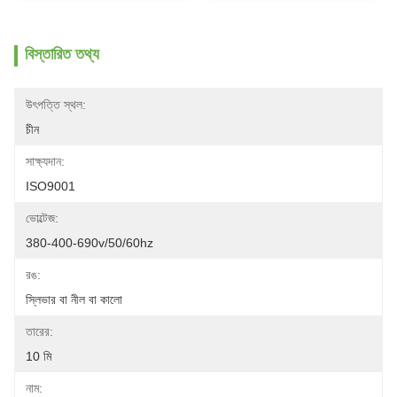
বিস্তারিত তথ্য
উৎপত্তি স্থল:
চীন
সাক্ষ্যদান:
ISO9001
ভোল্টেজ:
380-400-690v/50/60hz
রঙ:
স্লিভার বা নীল বা কালো
তারের:
10 মি
নাম: