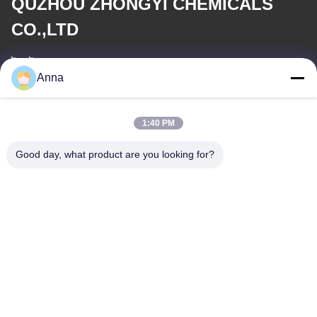
QUZHOU ZHONGYI CHEMICALS
CO.,LTD
ই-মেইল
Anna
wfmbeide@163.com
1:40 PM
কাজের সময়
08:00-17:00
Good day, what product are you looking for?
আমাদের ঠিকানা
ঠিকানা
নং 121। কেচেং টাউন কুঝো ঝেজিয়াং চীন
টেলিফোন
86-570-8017861