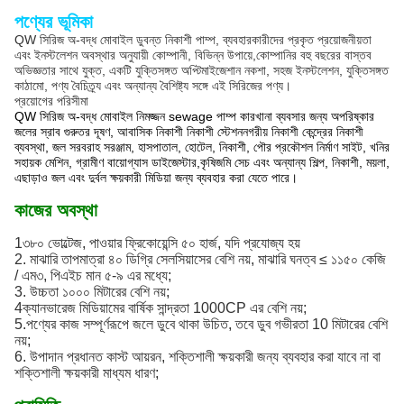
পণ্যের ভূমিকা
QW সিরিজ অ-বদ্ধ মোবাইল ডুবন্ত নিকাশী পাম্প, ব্যবহারকারীদের প্রকৃত প্রয়োজনীয়তা
এবং ইনস্টলেশন অবস্থার অনুযায়ী কোম্পানী, বিভিন্ন উপায়ে,কোম্পানির বহু বছরের বাস্তব
অভিজ্ঞতার সাথে যুক্ত, একটি যুক্তিসঙ্গত অপ্টিমাইজেশান নকশা, সহজ ইনস্টলেশন, যুক্তিসঙ্গত
কাঠামো, পণ্য বৈচিত্র্য এবং অন্যান্য বৈশিষ্ট্য সঙ্গে এই সিরিজের পণ্য।
প্রয়োগের পরিসীমা
QW সিরিজ অ-বদ্ধ মোবাইল নিমজ্জন sewage পাম্প কারখানা ব্যবসার জন্য অপরিষ্কার
জলের স্রাব গুরুতর দূষণ, আবাসিক নিকাশী নিকাশী স্টেশননগরীয় নিকাশী কেন্দ্রের নিকাশী
ব্যবস্থা, জল সরবরাহ সরঞ্জাম, হাসপাতাল, হোটেল, নিকাশী, পৌর প্রকৌশল নির্মাণ সাইট, খনির
সহায়ক মেশিন, গ্রামীণ বায়োগ্যাস ডাইজেস্টার,কৃষিজমি সেচ এবং অন্যান্য শিল্প, নিকাশী, ময়লা,
এছাড়াও জল এবং দুর্বল ক্ষয়কারী মিডিয়া জন্য ব্যবহার করা যেতে পারে।
কাজের অবস্থা
1৩৮০ ভোল্টেজ, পাওয়ার ফ্রিকোয়েন্সি ৫০ হার্জ, যদি প্রযোজ্য হয়
2. মাঝারি তাপমাত্রা ৪০ ডিগ্রি সেলসিয়াসের বেশি নয়, মাঝারি ঘনত্ব ≤ ১১৫০ কেজি
/ এম৩, পিএইচ মান ৫-৯ এর মধ্যে;
3. উচ্চতা ১০০০ মিটারের বেশি নয়;
4ক্যানভারেজ মিডিয়ামের বার্ষিক সান্দ্রতা 1000CP এর বেশি নয়;
5.পণ্যের কাজ সম্পূর্ণরূপে জলে ডুবে থাকা উচিত, তবে ডুব গভীরতা 10 মিটারের বেশি
নয়;
6. উপাদান প্রধানত কাস্ট আয়রন, শক্তিশালী ক্ষয়কারী জন্য ব্যবহার করা যাবে না বা
শক্তিশালী ক্ষয়কারী মাধ্যম ধারণ;