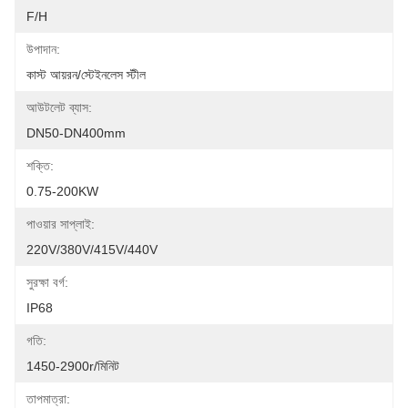
F/H
উপাদান:
কাস্ট আয়রন/স্টেইনলেস স্টীল
আউটলেট ব্যাস:
DN50-DN400mm
শক্তি:
0.75-200KW
পাওয়ার সাপ্লাই:
220V/380V/415V/440V
সুরক্ষা বর্গ:
IP68
গতি:
1450-2900r/মিনিট
তাপমাত্রা: