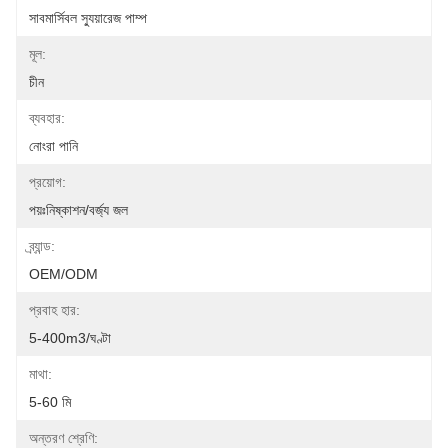
সাবমার্সিবল স্যুয়ারেজ পাম্প
মূল:
চীন
ব্যবহার:
নোংরা পানি
প্রয়োগ:
পয়ঃনিষ্কাশন/বর্জ্য জল
ব্র্যান্ড:
OEM/ODM
প্রবাহ হার:
5-400m3/ঘণ্টা
মাথা:
5-60 মি
অন্তরণ শ্রেণি: