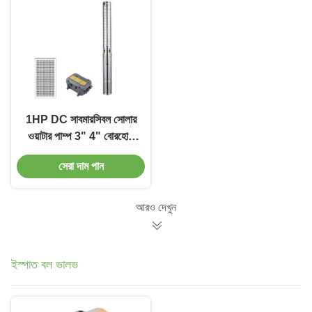
1HP DC সাবমারসিবল সোলার
ওয়াটার পাম্প 3" 4" বোরহোল
কৃষি সেচ জল পাম্প
সেরা দাম পান
আরও দেখুন
ইস্পাত বল ভালভ