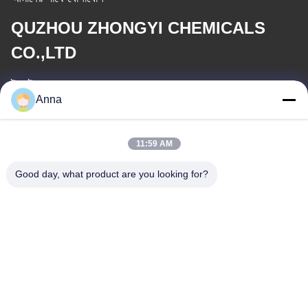
QUZHOU ZHONGYI CHEMICALS
CO.,LTD
ই-মেইল
Anna
wfmbeide@163.com
কাজের সময়
11:59 AM
08:00-17:00
Good day, what product are you looking for?
আমাদের ঠিকানা
ঠিকানা
নং 121। কেচেং টাউন কুঝো ঝেজিয়াং চীন
টেলিফোন
86-570-8017861