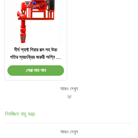
দীর্ঘ শ্যাফ্ট গিয়ার বক্স সহ উচ্চ
গতির স্বয়ংক্রিয় জরুরী অগ্নি জল
পাম্প সিস্টেম
সেরা দাম পান
আরও দেখুন
নিমজ্জিত বায়ু যন্ত্র
আরও দেখুন