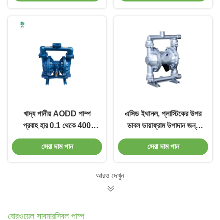
খাদ্য পানীয় AODD পাম্প
এসিড ইথানল, প্লাস্টিকের উপর
প্রবাহ হার 0.1 থেকে 400
ডাবল ডায়াফ্রাম উপাদান জন্য
জিপিএম এবং পোর্ট আকার 1/4
বায়ুসংক্রান্ত ডায়াফ্রাম পাম্প /
সেরা দাম পান
সেরা দাম পান
থেকে 3
এসএস 316
আরও দেখুন
বোরওয়েল সাবমারসিবল পাম্প