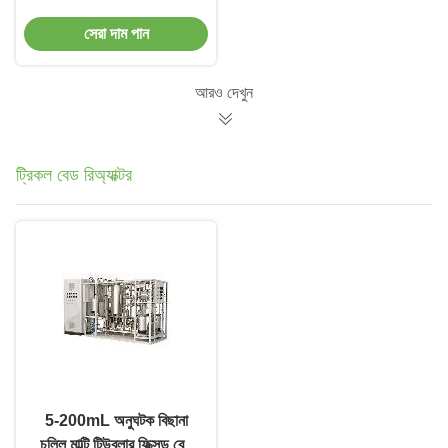
বোরহোল ওয়াটার পাম্প
সেরা দাম পান
আরও দেখুন
ট্রিকল বেড রিঅ্যাক্টর
5-200mL অনুঘটক বিছানা
চুল্লি মাল্টি টিউবুলার ফিক্সড বেড