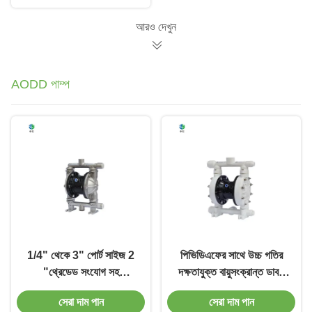
আরও দেখুন
AODD পাম্প
1/4" থেকে 3" পোর্ট সাইজ 2
পিভিডিএফের সাথে উচ্চ গতির
"থ্রেডেড সংযোগ সহ
দক্ষতাযুক্ত বায়ুসংক্রান্ত ডাবল
বায়ুসংক্রান্ত ডাবল ডায়াফ্রাগম
ডায়াফ্রাম পাম্প
সেরা দাম পান
সেরা দাম পান
পাম্প