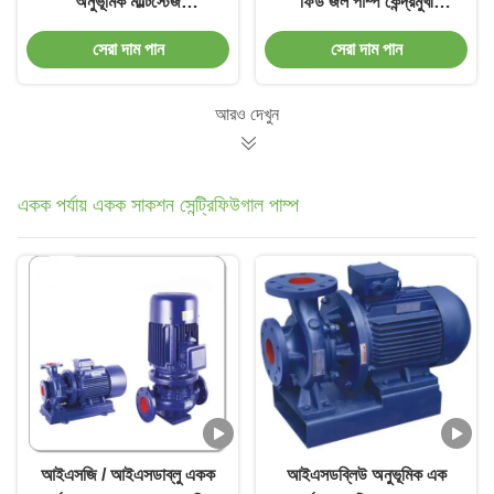
অনুভূমিক মাল্টিস্টেজ
ফিড জল পাম্প কেন্দ্রমুখী
সেন্ট্রিফিউগাল পাম্প একক সাকশন
রাসায়নিক পাম্প
সেরা দাম পান
সেরা দাম পান
আরও দেখুন
একক পর্যায় একক সাকশন সেন্ট্রিফিউগাল পাম্প
আইএসজি / আইএসডাব্লু একক
আইএসডব্লিউ অনুভূমিক এক