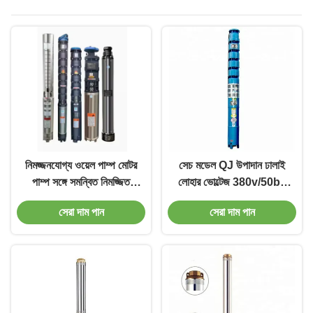
নিমজ্জনযোগ্য ওয়েল পাম্প মোটর
সেচ মডেল QJ উপাদান ঢালাই
পাম্প সঙ্গে সমন্বিত নিমজ্জিত
লোহার ভোল্টেজ 380v/50bz
ভূগর্ভস্থ ভাল পাম্পিং জন্য
জন্য উচ্চ দক্ষতা বোরওয়েল
সেরা দাম পান
সেরা দাম পান
সাবমারসিবল পাম্প