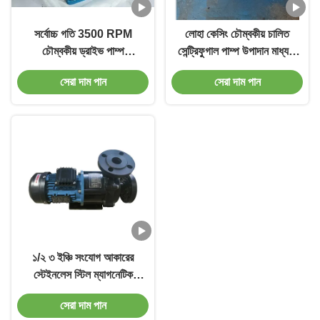
সর্বোচ্চ গতি 3500 RPM
লোহা কেসিং চৌম্বকীয় চালিত
চৌম্বকীয় ড্রাইভ পাম্প
সেন্ট্রিফুগাল পাম্প উপাদান মাধ্যমে
কাস্টমাইজড লোহা কেসিং
ফ্লোরিন প্লাস্টিক প্রবাহ সঙ্গে
সেরা দাম পান
সেরা দাম পান
রাসায়নিক স্থানান্তর জন্য
১/২ ৩ ইঞ্চি সংযোগ আকারের
স্টেইনলেস স্টিল ম্যাগনেটিক
ড্রাইভ পাম্প, নীল রঙে, উচ্চ
সেরা দাম পান
তাপমাত্রার জন্য