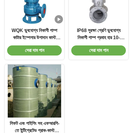
WQK ডুবযোগ্য নিকাশী পাম্প
IP68 সুরক্ষা শ্রেণি ডুবযোগ্য
কাটার ইম্পেলার উপাদান কাস্ট
নিকাশী পাম্প প্রবাহ হার 10-
আয়রন বা স্টেইনলেস স্টীল সঙ্গে
1000m3/H
সেরা দাম পান
সেরা দাম পান
ঘরোয়া ডুবযোগ্য জল পাম্প
লিফট এবং পাইপিং সহ এফআরপি-
তে ইন্টিগ্রেটেড প্রাক-কাস্ট