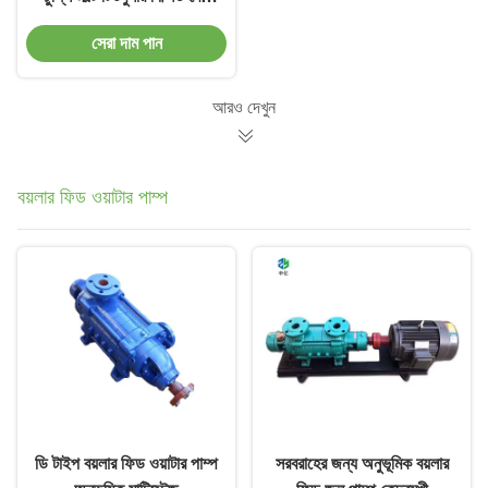
চুল্লি
সেরা দাম পান
আরও দেখুন
বয়লার ফিড ওয়াটার পাম্প
ডি টাইপ বয়লার ফিড ওয়াটার পাম্প
সরবরাহের জন্য অনুভূমিক বয়লার