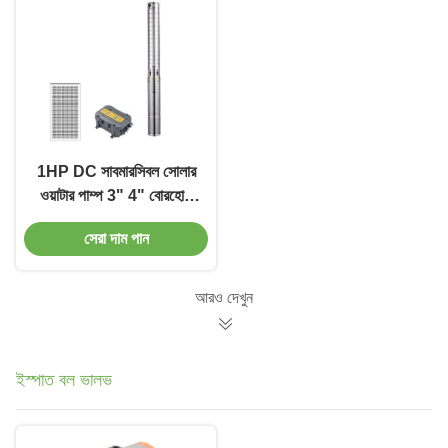
1HP DC সাবমারসিবল সোলার
ওয়াটার পাম্প 3" 4" বোরহোল
কৃষি সেচ জল পাম্প
সেরা দাম পান
আরও দেখুন
ইস্পাত বল ভালভ