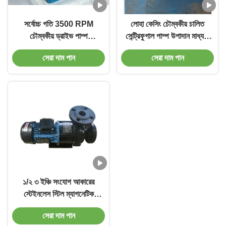
সর্বোচ্চ গতি 3500 RPM
লোহা কেসিং চৌম্বকীয় চালিত
চৌম্বকীয় ড্রাইভ পাম্প
সেন্ট্রিফুগাল পাম্প উপাদান মাধ্যমে
কাস্টমাইজড লোহা কেসিং
ফ্লোরিন প্লাস্টিক প্রবাহ সঙ্গে
সেরা দাম পান
সেরা দাম পান
রাসায়নিক স্থানান্তর জন্য
১/২ ৩ ইঞ্চি সংযোগ আকারের
স্টেইনলেস স্টিল ম্যাগনেটিক
ড্রাইভ পাম্প, নীল রঙে, উচ্চ
সেরা দাম পান
তাপমাত্রার জন্য