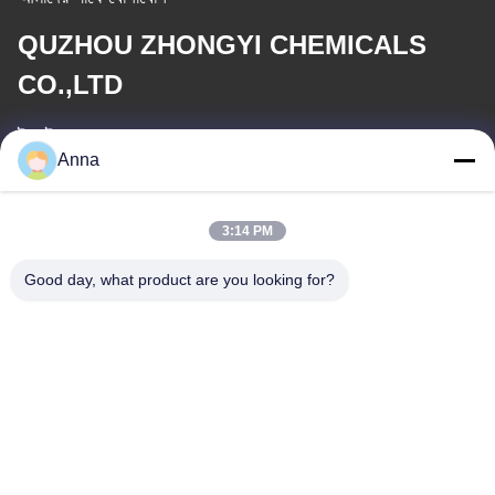
QUZHOU ZHONGYI CHEMICALS
CO.,LTD
ই-মেইল
Anna
wfmbeide@163.com
কাজের সময়
3:14 PM
08:00-17:00
Good day, what product are you looking for?
আমাদের ঠিকানা
ঠিকানা
নং 121। কেচেং টাউন কুঝো ঝেজিয়াং চীন
টেলিফোন
86-570-8017861