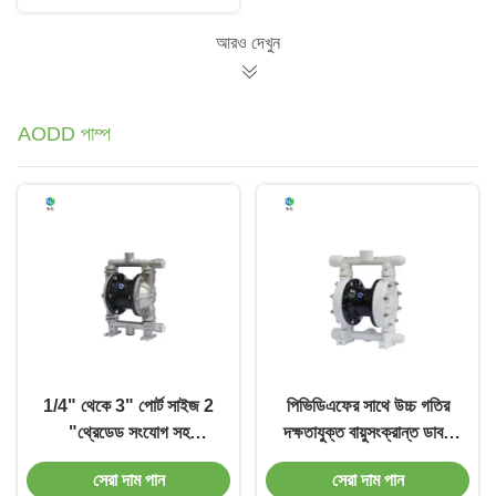
আরও দেখুন
AODD পাম্প
1/4" থেকে 3" পোর্ট সাইজ 2
পিভিডিএফের সাথে উচ্চ গতির
"থ্রেডেড সংযোগ সহ
দক্ষতাযুক্ত বায়ুসংক্রান্ত ডাবল
বায়ুসংক্রান্ত ডাবল ডায়াফ্রাগম
ডায়াফ্রাম পাম্প
সেরা দাম পান
সেরা দাম পান
পাম্প