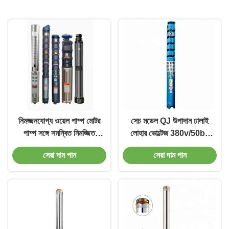
নিমজ্জনযোগ্য ওয়েল পাম্প মোটর
সেচ মডেল QJ উপাদান ঢালাই
পাম্প সঙ্গে সমন্বিত নিমজ্জিত
লোহার ভোল্টেজ 380v/50bz
ভূগর্ভস্থ ভাল পাম্পিং জন্য
জন্য উচ্চ দক্ষতা বোরওয়েল
সেরা দাম পান
সেরা দাম পান
সাবমারসিবল পাম্প