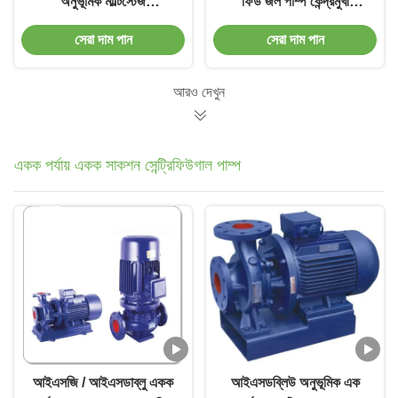
অনুভূমিক মাল্টিস্টেজ
ফিড জল পাম্প কেন্দ্রমুখী
সেন্ট্রিফিউগাল পাম্প একক সাকশন
রাসায়নিক পাম্প
সেরা দাম পান
সেরা দাম পান
আরও দেখুন
একক পর্যায় একক সাকশন সেন্ট্রিফিউগাল পাম্প
আইএসজি / আইএসডাব্লু একক
আইএসডব্লিউ অনুভূমিক এক