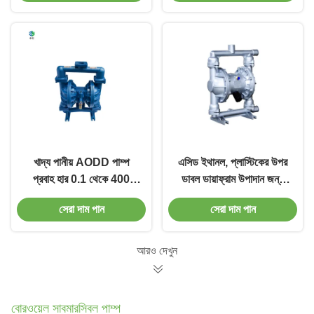
খাদ্য পানীয় AODD পাম্প
এসিড ইথানল, প্লাস্টিকের উপর
প্রবাহ হার 0.1 থেকে 400
ডাবল ডায়াফ্রাম উপাদান জন্য
জিপিএম এবং পোর্ট আকার 1/4
বায়ুসংক্রান্ত ডায়াফ্রাম পাম্প /
সেরা দাম পান
সেরা দাম পান
থেকে 3
এসএস 316
আরও দেখুন
বোরওয়েল সাবমারসিবল পাম্প