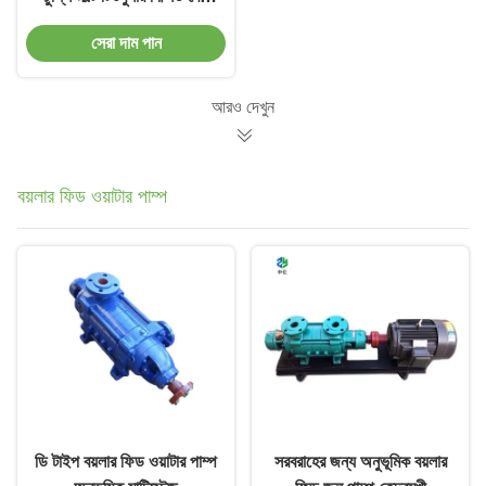
চুল্লি
সেরা দাম পান
আরও দেখুন
বয়লার ফিড ওয়াটার পাম্প
ডি টাইপ বয়লার ফিড ওয়াটার পাম্প
সরবরাহের জন্য অনুভূমিক বয়লার