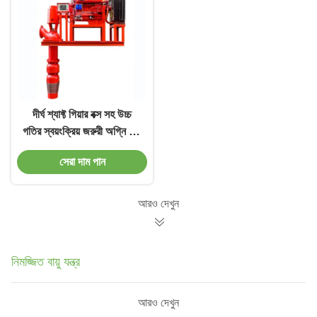
দীর্ঘ শ্যাফ্ট গিয়ার বক্স সহ উচ্চ
গতির স্বয়ংক্রিয় জরুরী অগ্নি জল
পাম্প সিস্টেম
সেরা দাম পান
আরও দেখুন
নিমজ্জিত বায়ু যন্ত্র
আরও দেখুন