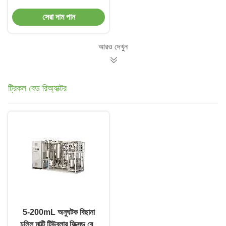
বোরহোল ওয়াটার পাম্প
সেরা দাম পান
আরও দেখুন
ট্রিকল বেড রিঅ্যাক্টর
5-200mL অনুঘটক বিছানা
চুল্লি মাল্টি টিউবুলার ফিক্সড বেড