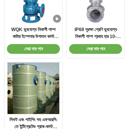
WQK ডুবযোগ্য নিকাশী পাম্প
IP68 সুরক্ষা শ্রেণি ডুবযোগ্য
কাটার ইম্পেলার উপাদান কাস্ট
নিকাশী পাম্প প্রবাহ হার 10-
আয়রন বা স্টেইনলেস স্টীল সঙ্গে
1000m3/H
সেরা দাম পান
সেরা দাম পান
ঘরোয়া ডুবযোগ্য জল পাম্প
লিফট এবং পাইপিং সহ এফআরপি-
তে ইন্টিগ্রেটেড প্রাক-কাস্ট