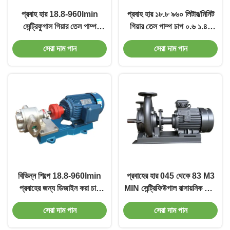
প্রবাহ হার 18.8-960lmin
প্রবাহ হার ১৮.৮ ৯৬০ লিটার/মিনিট
সেন্ট্রিফুগাল গিয়ার তেল পাম্প
গিয়ার তেল পাম্প চাপ ০.৬ ১.৪৫
ভোল্টেজ
এমপিএ রাসায়নিক এবং জল
সেরা দাম পান
সেরা দাম পান
220V380V400V415V
স্থানান্তরের জন্য উপযুক্ত
ইনসুলেশন ক্লাস FH জারা
প্রতিরোধী পাম্প
বিভিন্ন শিল্পে 18.8-960lmin
প্রবাহের হার 045 থেকে 83 M3
প্রবাহের জন্য ডিজাইন করা চাপ
MIN সেন্ট্রিফিউগাল রাসায়নিক পাম্প
0.6-1.45MPa গিয়ার তেল পাম্প
ফ্রিকোয়েন্সি 50 60 Hz পাওয়ার
সেরা দাম পান
সেরা দাম পান
081 থেকে 15 KW রাসায়নিক
শিল্পের জন্য ডিজাইন করা হয়েছে