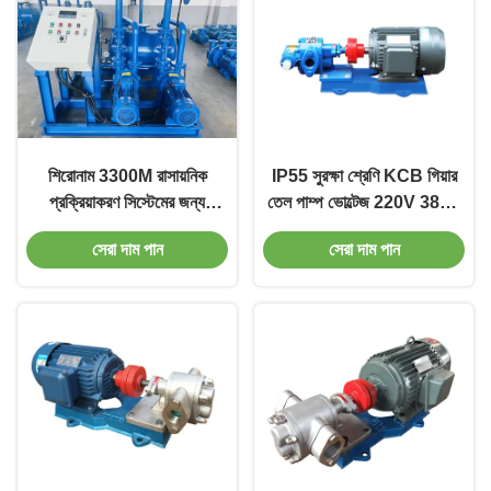
শিরোনাম 3300M রাসায়নিক
IP55 সুরক্ষা শ্রেণি KCB গিয়ার
প্রক্রিয়াকরণ সিস্টেমের জন্য
তেল পাম্প ভোল্টেজ 220V 380V
উপযুক্ত যান্ত্রিক সিল বৈশিষ্ট্যযুক্ত
400V 415V ফ্রিকোয়েন্সি 50
সেরা দাম পান
সেরা দাম পান
স্টেইনলেস স্টীল অনুভূমিক একক
Hz 60 Hz রাসায়নিক প্রক্রিয়াকরণ
পর্যায়ের ভ্যাকুয়াম পাম্প
সরঞ্জাম