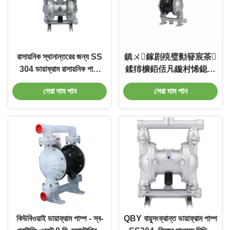
রাসায়নিক স্থানান্তরের জন্য SS
鎮ㄨ鎵剧殑璧勬簮宸茶
304 ডায়াফ্রাম রাসায়নিক পাম্প
鍒犻櫎銆佸凡鏇村悕鎴栨
ডায়াফ্রাম পাম্প
殏鏃朵笉鍙敤銆
সেরা দাম পান
সেরা দাম পান
কিউবিওয়াই ডায়াফ্রাম পাম্প - স্ব-
QBY বায়ুসংক্রান্ত ডায়াফ্রাম পাম্প