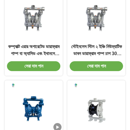
কম্প্যাক্ট এয়ার অপারেটেড ডায়াফ্রাম
স্টেইনলেস স্টিল ২ ইঞ্চি নিউম্যাটিক
পাম্প যা অ্যাসিড এবং ইথানলের
ডাবল ডায়াফ্রাম পাম্প চাপ 300
জন্য, তাপমাত্রা 300°F পর্যন্ত,
PSI পর্যন্ত টেকসই শিল্প তরল
সেরা দাম পান
সেরা দাম পান
অ্যাসিড এবং ইথানল পাম্পিংয়ের
স্থানান্তর সরঞ্জাম
জন্য নিরাপদ প্রকৌশল