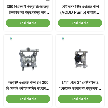
300 পিএসআই পর্যন্ত চাপের জন্য
স্টেইনলেস স্টিল এওডিডি পাম্প
ডিজাইন করা বায়ুসংক্রান্ত ডাবল
(AODD Pump) যা বাতাসের
ডায়াফ্রাগম পাম্প
মাধ্যমে পরিচালিত এবং
সেরা দাম পান
সেরা দাম পান
প্রকৌশলগতভাবে ৩০০°F পর্যন্ত
তাপমাত্রা সহ্য করতে সক্ষম, বিভিন্ন
ধরনের তরলের জন্য উপযুক্ত।
কমপ্যাক্ট এওডিডি পাম্প চাপ 300
1/4" থেকে 3" পোর্ট সাইজ 2
পিএসআই পর্যন্ত কার্যকর সহ সান্দ্রতা
"থ্রেডেড সংযোগ সহ বায়ুসংক্রান্ত
10,000 সিপিএস
ডাবল ডায়াফ্রাগম পাম্প
সেরা দাম পান
সেরা দাম পান