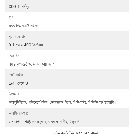
300°F পর্যন্ত
চাপ:
৩০০ পিএসআই পর্যন্ত
প্রবাহের হার:
0.1 থেকে 400 জিপিএম
ডিজাইন:
এয়ার অপারেটেড, ডাবল ডায়াফ্রাম
পোর্ট সাইজ:
1/4" থেকে 3"
উপাদান:
অ্যালুমিনিয়াম, পলিপ্রোপিলিন, স্টেইনলেস স্টিল, পিটিএফই, পিভিডিএফ ইত্যাদি।
অ্যাপ্লিকেশন:
রাসায়নিক, পেট্রোকেমিক্যাল, খাদ্য ও পানীয়, ইত্যাদি।
পলিপ্রোপিলিন AODD পাম্প
, 