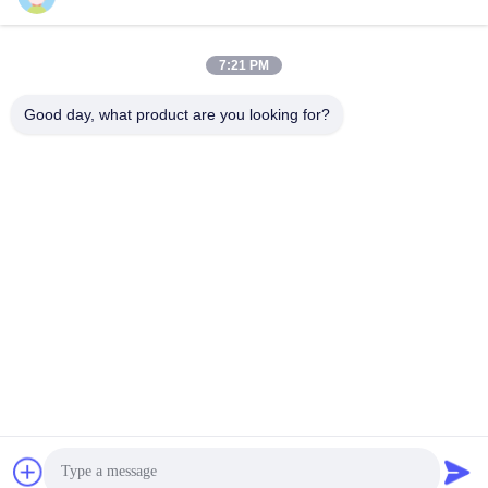
wfmbeide@163.com
কাজের সময়
7:21 PM
08:00-17:00
Good day, what product are you looking for?
আমাদের ঠিকানা
ঠিকানা
নং 121। কেচেং টাউন কুঝো ঝেজিয়াং চীন
টেলিফোন
86-570-8017861
চীন ভালো মানের সাবমার্সিবল স্যুয়ারেজ পাম্প সরবরাহকারী। কপিরাইট © -2026
QUZHOU ZHONGYI CHEMICALS CO.,LTD সমস্ত অধিকার সংরক্ষিত।
গোপনীয়তা নীতি
|
সাইট ম্যাপ