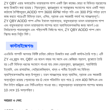
ZY QBY এয়ার অপারেটেড ডায়াফ্রাগম পাম্প একটি শিল্প কাজের ঘোড়া যা বিভিন্ন প্রয়োগের
জন্য ডিজাইন করা হয়েছে। গ্রিডযুক্ত, ফ্ল্যাঞ্জযুক্ত বা স্বাস্থ্যকর সংযোগের সাথে একটি শক্ত
কাঠামো বৈশিষ্ট্যযুক্ত,AODD পাম্প 3600 RPM পর্যন্ত গতি এবং 300 PSI পর্যন্ত চাপে
কাজ করতে পারেএটি বিভিন্ন তরল, এসিড, দ্রাবক এবং ক্ষয়কারী পদার্থ সহ সামঞ্জস্যপূর্ণ।
ZY QBY AODD পাম্প এসিড ইথানল স্থানান্তর, বায়ুসংক্রান্ত ডাবল ডায়াফ্রাগম পাম্প
এবং বায়ুসংক্রান্ত ডাবল ডায়াফ্রাগম পাম্পের মতো অ্যাপ্লিকেশনগুলির জন্য আদর্শ।এর
নির্ভরযোগ্য পারফরম্যান্স এবং শক্তিশালী নির্মাণের সাথে, ZY QBY AODD পাম্প কোন
শিল্পের জন্য নিখুঁত ফিট।
কাস্টমাইজেশনঃ
এওডিডি পাম্পটি আপনার নির্দিষ্ট চাহিদা মেটাতে ডিজাইন করা একটি কাস্টম-তৈরি পণ্য। এটি
ZY এর ব্র্যান্ড নাম, QBY এর মডেল নম্বর সহ আসে এবং ঝেজিয়াং প্রদেশ, কুঝোতে তৈরি
হয়।এটি বিভিন্ন ধরনের সংযোগে পাওয়া যায় যেমন থ্রেডযুক্ত, ফ্ল্যাঞ্জযুক্ত, স্যানিটারি
ইত্যাদি, এবং রাসায়নিক, পেট্রোকেমিক্যাল, খাদ্য ও পানীয় ইত্যাদি সহ বিভিন্ন
অ্যাপ্লিকেশনগুলির জন্য উপযুক্ত। তরল সামঞ্জস্যের মধ্যে অ্যাসিড, দ্রাবক এবং ক্ষয়কারী
অন্তর্ভুক্ত রয়েছে।প্রবাহের হার 0 থেকে পরিবর্তিত হতে পারে.1 থেকে 400 জিপিএম এবং
সিল টাইপ যান্ত্রিক এবং পিটিএফইতে পাওয়া যায়। বায়ুসংক্রান্ত ডায়াফ্রাগম পাম্পের আকার
10 থেকে 15 অশ্বশক্তি।
সহায়তা ও সেবা: