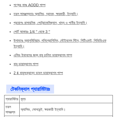
পণ্যের নামঃ AODD পাম্প
তরল সামঞ্জস্যতাঃ অ্যাসিড, দ্রাবক, ক্ষয়কারী, ইত্যাদি।
প্রয়োগঃ রাসায়নিক, পেট্রোকেমিক্যাল, খাদ্য ও পানীয় ইত্যাদি।
পোর্ট আকারঃ 1/4 ′′ থেকে 3 ′′
উপাদানঃ অ্যালুমিনিয়াম, পলিপ্রোপিলিন, স্টেইনলেস স্টিল, পিটিএফই, পিভিডিএফ
ইত্যাদি।
এসিড ইথানলের জন্য বায়ু চালিত ডায়াফ্রাগম পাম্প
বায়ু ডায়াফ্রাগম পাম্প
2 ¢ বায়ুসংক্রান্ত ডাবল ডায়াফ্রাগম পাম্প
টেকনিক্যাল প্যারামিটারঃ
প্যারামিটার
মূল্য
তরল
অ্যাসিড, সোলভেন্ট, ক্ষয়কারী ইত্যাদি।
সামঞ্জস্য