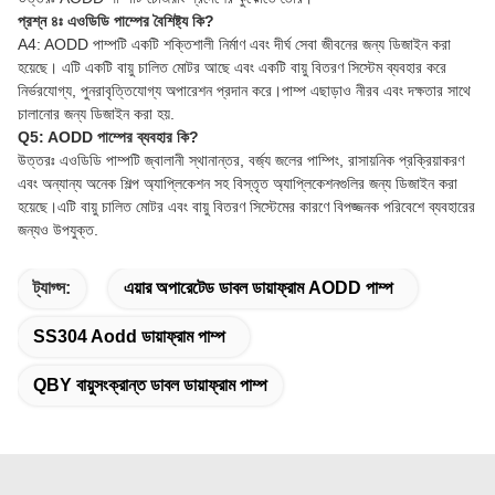
প্রশ্ন ৪ঃ এওডিডি পাম্পের বৈশিষ্ট্য কি?
A4: AODD পাম্পটি একটি শক্তিশালী নির্মাণ এবং দীর্ঘ সেবা জীবনের জন্য ডিজাইন করা
হয়েছে। এটি একটি বায়ু চালিত মোটর আছে এবং একটি বায়ু বিতরণ সিস্টেম ব্যবহার করে
নির্ভরযোগ্য, পুনরাবৃত্তিযোগ্য অপারেশন প্রদান করে।পাম্প এছাড়াও নীরব এবং দক্ষতার সাথে
চালানোর জন্য ডিজাইন করা হয়.
Q5: AODD পাম্পের ব্যবহার কি?
উত্তরঃ এওডিডি পাম্পটি জ্বালানী স্থানান্তর, বর্জ্য জলের পাম্পিং, রাসায়নিক প্রক্রিয়াকরণ
এবং অন্যান্য অনেক শিল্প অ্যাপ্লিকেশন সহ বিস্তৃত অ্যাপ্লিকেশনগুলির জন্য ডিজাইন করা
হয়েছে।এটি বায়ু চালিত মোটর এবং বায়ু বিতরণ সিস্টেমের কারণে বিপজ্জনক পরিবেশে ব্যবহারের
জন্যও উপযুক্ত.
ট্যাগ্স:
এয়ার অপারেটেড ডাবল ডায়াফ্রাম AODD পাম্প
SS304 Aodd ডায়াফ্রাম পাম্প
QBY বায়ুসংক্রান্ত ডাবল ডায়াফ্রাম পাম্প