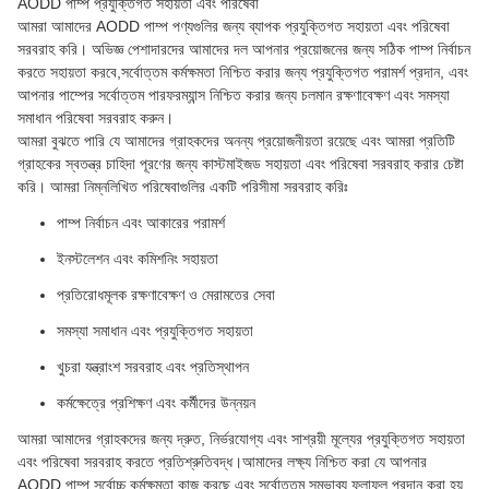
AODD পাম্প প্রযুক্তিগত সহায়তা এবং পরিষেবা
আমরা আমাদের AODD পাম্প পণ্যগুলির জন্য ব্যাপক প্রযুক্তিগত সহায়তা এবং পরিষেবা
সরবরাহ করি। অভিজ্ঞ পেশাদারদের আমাদের দল আপনার প্রয়োজনের জন্য সঠিক পাম্প নির্বাচন
করতে সহায়তা করবে,সর্বোত্তম কর্মক্ষমতা নিশ্চিত করার জন্য প্রযুক্তিগত পরামর্শ প্রদান, এবং
আপনার পাম্পের সর্বোত্তম পারফরম্যান্স নিশ্চিত করার জন্য চলমান রক্ষণাবেক্ষণ এবং সমস্যা
সমাধান পরিষেবা সরবরাহ করুন।
আমরা বুঝতে পারি যে আমাদের গ্রাহকদের অনন্য প্রয়োজনীয়তা রয়েছে এবং আমরা প্রতিটি
গ্রাহকের স্বতন্ত্র চাহিদা পূরণের জন্য কাস্টমাইজড সহায়তা এবং পরিষেবা সরবরাহ করার চেষ্টা
করি। আমরা নিম্নলিখিত পরিষেবাগুলির একটি পরিসীমা সরবরাহ করিঃ
পাম্প নির্বাচন এবং আকারের পরামর্শ
ইনস্টলেশন এবং কমিশনিং সহায়তা
প্রতিরোধমূলক রক্ষণাবেক্ষণ ও মেরামতের সেবা
সমস্যা সমাধান এবং প্রযুক্তিগত সহায়তা
খুচরা যন্ত্রাংশ সরবরাহ এবং প্রতিস্থাপন
কর্মক্ষেত্রে প্রশিক্ষণ এবং কর্মীদের উন্নয়ন
আমরা আমাদের গ্রাহকদের জন্য দ্রুত, নির্ভরযোগ্য এবং সাশ্রয়ী মূল্যের প্রযুক্তিগত সহায়তা
এবং পরিষেবা সরবরাহ করতে প্রতিশ্রুতিবদ্ধ।আমাদের লক্ষ্য নিশ্চিত করা যে আপনার
AODD পাম্প সর্বোচ্চ কর্মক্ষমতা কাজ করছে এবং সর্বোত্তম সম্ভাব্য ফলাফল প্রদান করা হয়.