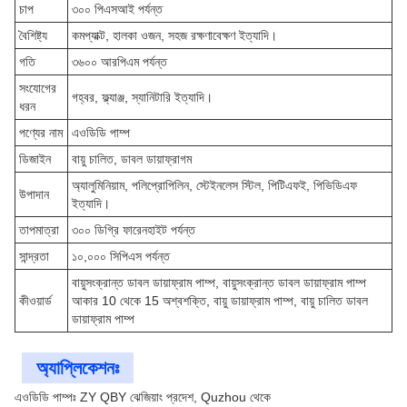
চাপ
৩০০ পিএসআই পর্যন্ত
বৈশিষ্ট্য
কমপ্যাক্ট, হালকা ওজন, সহজ রক্ষণাবেক্ষণ ইত্যাদি।
গতি
৩৬০০ আরপিএম পর্যন্ত
সংযোগের
গহ্বর, ফ্ল্যাঞ্জ, স্যানিটারি ইত্যাদি।
ধরন
পণ্যের নাম
এওডিডি পাম্প
ডিজাইন
বায়ু চালিত, ডাবল ডায়াফ্রাগম
অ্যালুমিনিয়াম, পলিপ্রোপিলিন, স্টেইনলেস স্টিল, পিটিএফই, পিভিডিএফ
উপাদান
ইত্যাদি।
তাপমাত্রা
৩০০ ডিগ্রি ফারেনহাইট পর্যন্ত
সান্দ্রতা
১০,০০০ সিপিএস পর্যন্ত
বায়ুসংক্রান্ত ডাবল ডায়াফ্রাম পাম্প, বায়ুসংক্রান্ত ডাবল ডায়াফ্রাম পাম্প
কীওয়ার্ড
আকার 10 থেকে 15 অশ্বশক্তি, বায়ু ডায়াফ্রাম পাম্প, বায়ু চালিত ডাবল
ডায়াফ্রাম পাম্প
অ্যাপ্লিকেশনঃ
এওডিডি পাম্পঃ ZY QBY ঝেজিয়াং প্রদেশ, Quzhou থেকে