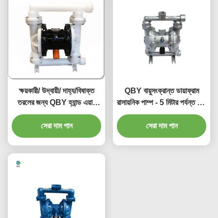
ক্ষয়কারী/ উদ্বায়ী/ দাহ্য/বিষাক্ত
QBY বায়ুসংক্রান্ত ডায়াফ্রাম
তরলের জন্য QBY হ্যান্ড এয়ার
রাসায়নিক পাম্প - 5 মিটার পর্যন্ত স্ব-
চালিত ডায়াফ্রাম পাম্প
প্রাইমিং, 50 মিটার পর্যন্ত মাথা,
সেরা দাম পান
আউটলেট চাপ ≥ 5 বার
সেরা দাম পান