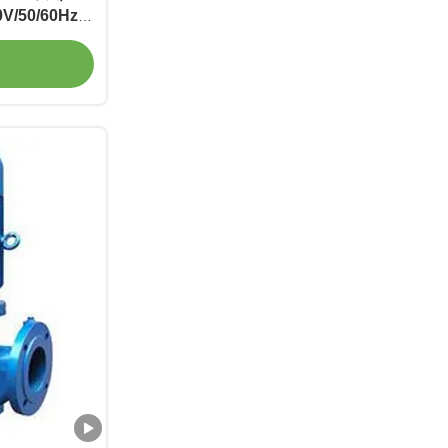
380V/50/60Hz,
ান