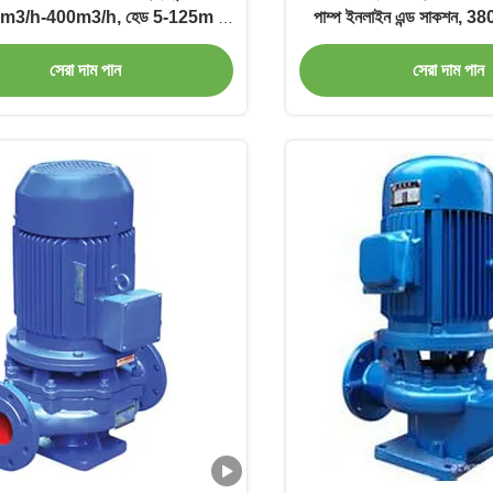
6.3m3/h-400m3/h, হেড 5-125m &
পাম্প ইনলাইন এন্ড সাকশন, 
সর্বোচ্চ। চাপ 1.6Mpa
কাস্ট আয়রন উপাদ
সেরা দাম পান
সেরা দাম পান