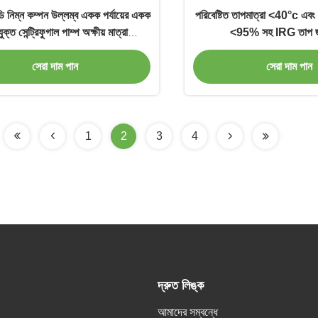
নিম্ন কম্পন উল্লম্ব একক পর্যায়ের একক
পরিবেষ্টিত তাপমাত্রা <40°c এবং 
ুক্ত সেন্ট্রিফুগাল পাম্প অক্ষীয় মাত্রা
<95% সহ IRG তাপ জ
সংক্ষিপ্তকরণ সহ
সেরা দাম পান
সেরা দাম পান
1
2
3
4
দ্রুত লিঙ্ক
আমাদের সম্বন্ধে