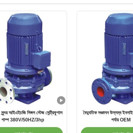
& সুন্দর আইএইচজি সিঙ্গল স্টেজ সেন্ট্রিফুগাল
বৈদ্যুতিক সঞ্চালন উল্লম্ব ইনল
পাম্প 380V/50HZ/3hp
পর্যায় OEM