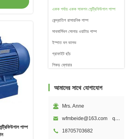
একক পর্যায় একক সাকশন সেন্ট্রিফিউগাল পাম্প
কেন্দ্রাতিগ রাসায়নিক পাম্প
সাবমার্সিবল সোলার ওয়াটার পাম্প
ইস্পাত বল ভালভ
গ্রাফাইট ছাঁচ
শিকড় ব্লোয়ার
আমাদের সাথে যোগাযোগ
Mrs. Anne
wfmbeide@163.com qzwfm@hotmail.com
ট্রিফিউগাল পাম্প
18705703682
শন