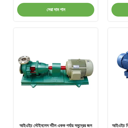
সেরা দাম পান
আইএইচ স্টেইনলেস স্টীল একক পর্যায় সমুদ্রের জল
আইএইচ সিঙ্