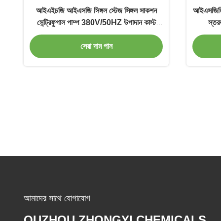
আইএইচজি আইএসজি সিঙ্গল স্টেজ সিঙ্গল সাকশন
আইএসজিডি 
সেন্ট্রিফুগাল পাম্প 380V/50HZ উপাদান কাস্ট
স্তরয
আয়রন / এসএস 304
সেরা দাম পান
আমাদের সাথে যোগাযোগ
QUZHOU ZHONGYI CHEMICALS