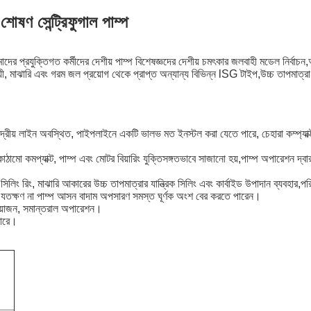
ষণ সেন্ট্রিফুগাল পাম্প
প্রযুক্তিগত কর্মীদের দেশীয় পাম্প বিশেষজ্ঞদের দেশীয় চমৎকার জলবাহী মডেল নির্বাচন,আইএ
়ী, মাঝারি এবং গরম জল প্রয়োগ থেকে প্রাপ্ত অন্যান্য বিভিন্ন lSG টাইপ,উচ্চ তাপমাত্রা, ক
রীয় লাইন অবস্থিত, পাইপলাইনে একটি ভালভ মত ইনস্টল করা যেতে পারে, চেহারা কম্প্যাক্ট এ
, কাঠামো কমপ্যাক্ট, পাম্প এবং মোটর বিয়ারিং যুক্তিসঙ্গতভাবে সাজানো হয়,পাম্প অপারেশন দ্
য়াম সিলিং রিং, মাঝারি আকারের উচ্চ তাপমাত্রার যান্ত্রিক সিলিং এবং কার্বাইড উপাদান ব্যবহার
ই, যতক্ষণ না পাম্প আসন বাদাম অপসারণ সমস্ত ঘূর্ণক অংশ বের করতে পারেন।
 প্রয়োজন, সমান্তরাল অপারেশন।
পারে।