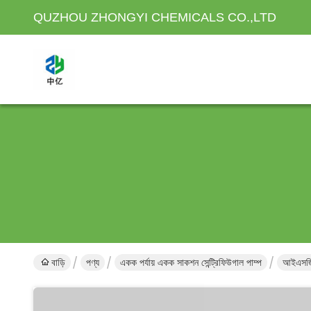
QUZHOU ZHONGYI CHEMICALS CO.,LTD
বাড়ি
পণ্য
একক পর্যায় একক সাকশন সেন্ট্রিফিউগাল পাম্প
আইএসজিডি