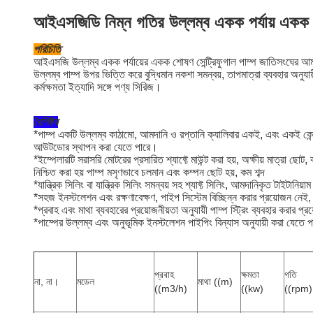
আইএসজিডি নিম্ন গতির উল্লম্ব একক পর্যায় একক শো
পরিচিতি
আইএসজি উল্লম্ব একক পর্যায়ের একক শোষণ সেন্ট্রিফুগাল পাম্প জাতিসংঘের আমাদের 
উল্লম্ব পাম্প উপর ভিত্তি করে বুদ্ধিমান নকশা সমন্বয়, তাপমাত্রা ব্যবহার অনুযায
কর্মক্ষমতা ইত্যাদি সঙ্গে পণ্য সিরিজ।
বৈশিষ্ট্য
*
পাম্প একটি উল্লম্ব কাঠামো, আমদানি ও রপ্তানি ক্যালিবার একই, এবং একই কেন্দ্
আউটডোর স্থাপন করা যেতে পারে।
*
ইম্পেলারটি সরাসরি মোটরের প্রসারিত শ্যাফ্টে মাউন্ট করা হয়, অক্ষীয় মাত্রা ছোট
নিশ্চিত করা হয় পাম্প মসৃণভাবে চলমান এবং কম্পন ছোট হয়, কম শব্দ
*
যান্ত্রিক সিলিং বা যান্ত্রিক সিলিং সমন্বয় সহ শ্যাফ্ট সিলিং, আমদানিকৃত টাইটানি
*
সহজ ইনস্টলেশন এবং রক্ষণাবেক্ষণ, পাইপ সিস্টেম বিচ্ছিন্ন করার প্রয়োজন নে
*
প্রবাহ এবং মাথা ব্যবহারের প্রয়োজনীয়তা অনুযায়ী পাম্প স্ট্রিং ব্যবহার করার
*
পাম্পের উল্লম্ব এবং অনুভূমিক ইনস্টলেশন পাইপিং বিন্যাস অনুযায়ী করা যেতে 
প্রবাহ
ক্ষমতা
গতি
না, না।
মডেল
মাথা ((m)
((m3/h)
((kw)
((rpm)