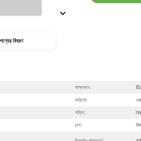
পণ্যের বিবরণ
সাক্ষ্যদান:
I
কাঠামো:
একক
শক্তি:
বৈদ
চাপ:
নিম
ডিজাইন স্ট্যান্ডার্ড:
A