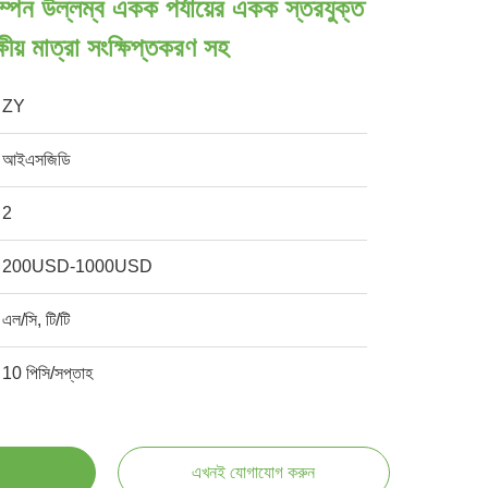
পন উল্লম্ব একক পর্যায়ের একক স্তরযুক্ত
ক্ষীয় মাত্রা সংক্ষিপ্তকরণ সহ
ZY
আইএসজিডি
2
200USD-1000USD
এল/সি, টি/টি
10 পিসি/সপ্তাহ
এখনই যোগাযোগ করুন