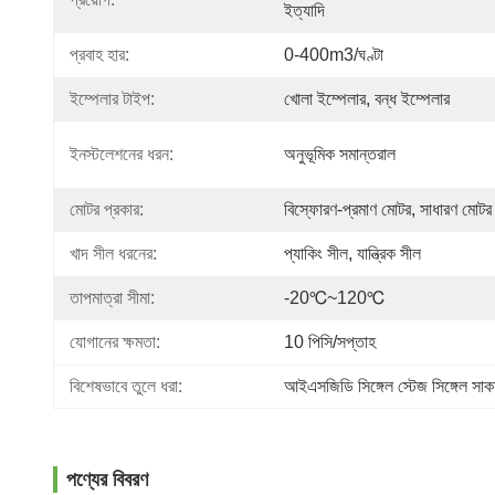
ইত্যাদি
প্রবাহ হার:
0-400m3/ঘণ্টা
ইম্পেলার টাইপ:
খোলা ইম্পেলার, বন্ধ ইম্পেলার
ইনস্টলেশনের ধরন:
অনুভূমিক সমান্তরাল
মোটর প্রকার:
বিস্ফোরণ-প্রমাণ মোটর, সাধারণ মোটর
খাদ সীল ধরনের:
প্যাকিং সীল, যান্ত্রিক সীল
তাপমাত্রা সীমা:
-20℃~120℃
যোগানের ক্ষমতা:
10 পিসি/সপ্তাহ
বিশেষভাবে তুলে ধরা:
আইএসজিডি সিঙ্গেল স্টেজ সিঙ্গেল সাকশ
পণ্যের বিবরণ