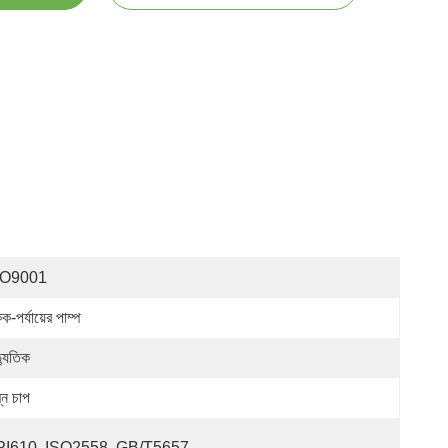
SO9001
-পর্যায়ের পাম্প
্যুতিক
্ন চাপ
PI610, ISO2558, GB/T5657