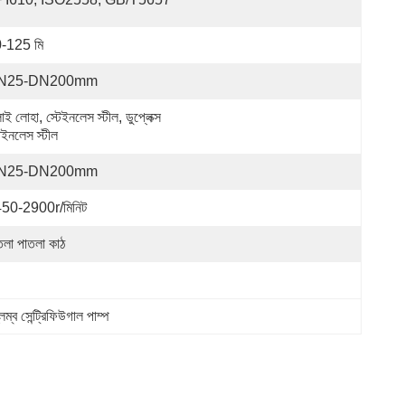
-125 মি
N25-DN200mm
াই লোহা, স্টেইনলেস স্টীল, ডুপ্লেক্স 
েইনলেস স্টীল
N25-DN200mm
50-2900r/মিনিট
তলা পাতলা কাঠ
্ব সেন্ট্রিফিউগাল পাম্প