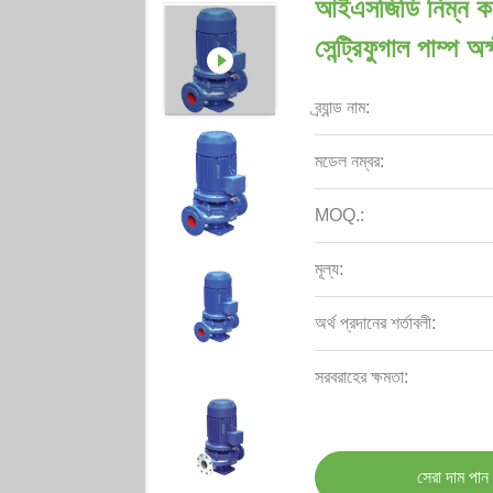
আইএসজিডি নিম্ন কম্
সেন্ট্রিফুগাল পাম্প অ
ব্র্যান্ড নাম:
মডেল নম্বর:
MOQ.:
মূল্য:
অর্থ প্রদানের শর্তাবলী:
সরবরাহের ক্ষমতা:
সেরা দাম পান