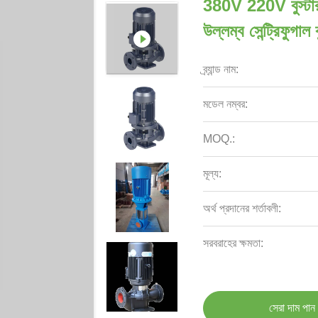
380V 220V বুস্টার
উল্লম্ব সেন্ট্রিফুগাল 
ব্র্যান্ড নাম:
মডেল নম্বর:
MOQ.:
মূল্য:
অর্থ প্রদানের শর্তাবলী:
সরবরাহের ক্ষমতা:
সেরা দাম পান