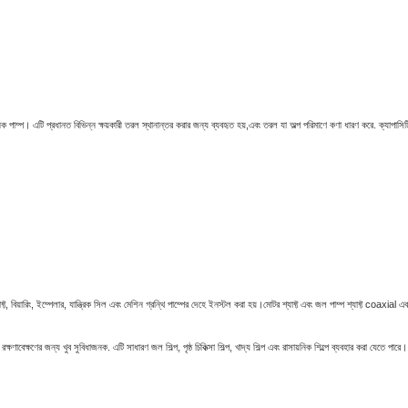
াসায়নিক পাম্প। এটি প্রধানত বিভিন্ন ক্ষয়কারী তরল স্থানান্তর করার জন্য ব্যবহৃত হয়,এবং তরল যা অল্প পরিমাণে কণা ধারণ 
ট, বিয়ারিং, ইম্পেলার, যান্ত্রিক সিল এবং মেশিন গ্রন্থি পাম্পের দেহে ইনস্টল করা হয়।মোটর শ্যাফ্ট এবং জল পাম্প শ্যাফ্ট coaxial
র জন্য খুব সুবিধাজনক. এটি সাধারণ জল শিল্প, পৃষ্ঠ চিকিত্সা শিল্প, খাদ্য শিল্প এবং রাসায়নিক শিল্পে ব্যবহার করা যেতে পারে। স্টে