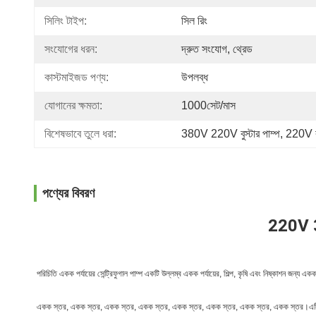
সিলিং টাইপ:
সিল রিং
সংযোগের ধরন:
দ্রুত সংযোগ, থ্রেড
কাস্টমাইজড পণ্য:
উপলব্ধ
যোগানের ক্ষমতা:
1000সেট/মাস
বিশেষভাবে তুলে ধরা:
380V 220V বুস্টার পাম্প
, 
220V বু
পণ্যের বিবরণ
220V 38
পরিচিতি একক পর্যায়ের সেন্ট্রিফুগাল পাম্প একটি উল্লম্ব একক পর্যায়ের, শিল্প, কৃষি এবং নিষ
একক স্তর, একক স্তর, একক স্তর, একক স্তর, একক স্তর, একক স্তর, একক স্তর, একক স্তর।এটি প্রধানত