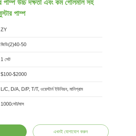
 পাম্প উচ্চ দক্ষতা এবং কম গোলমাল সহ
বুস্টার পাম্প
ZY
জিডি(2)40-50
1 সেট
$100-$2000
L/C, D/A, D/P, T/T, ওয়েস্টার্ন ইউনিয়ন, মানিগ্রাম
1000সেট/মাস
এখনই যোগাযোগ করুন