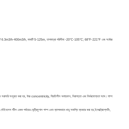
করে. ক্যাপাসিটি 6.3m3/h-400m3/h, মাথাটি 5-125m, তাপমাত্রা পরিসীমা -20°C-105°C; 68°F-221°F এবং সর্বোচ্চ
 এবং সরাসরি সংযুক্ত করা হয়, উচ্চ concentricity, স্থিতিশীল অপারেশন, নিরাপত্তা এবং নির্ভরযোগ্যতা সঙ্গে। পাম্প
ইনলেস স্টীল একক পর্যায়ের সেন্ট্রিফুগাল পাম্প এখন ব্যাপকভাবে ধাতু সমাপ্তি ব্যবহার করা হয়,ইলেক্ট্রোপ্লেটিং,