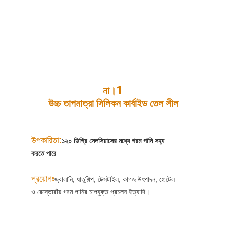
1
না।
উচ্চ তাপমাত্রা সিলিকন কার্বাইড তেল সীল
উপকারিতা:
১২০ ডিগ্রি সেলসিয়াসের মধ্যে গরম পানি সহ্য
করতে পারে
প্রয়োগঃ
জ্বালানি, ধাতুশিল্প, টেক্সটাইল, কাগজ উৎপাদন, হোটেল
ও রেস্তোরাঁয় গরম পানির চাপযুক্ত প্রচলন ইত্যাদি।