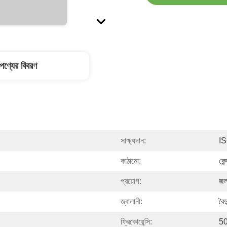
পণ্যের বিবরণ
সাক্ষ্যদান:
I
কাঠামো:
কেন
প্রয়োগ:
জল 
জ্বালানী:
বৈদ
ফ্রিকোয়েন্সি:
50