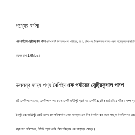
পণ্যের বর্ণনা
এক পর্যায়ের সেন্ট্রিফুগাল পাম্প
এটি একটি উল্লম্ব এক পর্যায়ের, শিল্প, কৃষি এবং নিষ্কাশন জন্য একক স্তরযুক্ত র
কাজের চাপ 1.6Mpa।
উল্লম্ব জন্য পণ্য বৈশিষ্ট্য
এক পর্যায়ের সেন্ট্রিফুগাল পাম্প
এটি একটি পাম্পের দেহ, একটি পাম্প কভার এবং একটি আউটপুট শ্যাফ্ট সহ একটি বৈদ্যুতিক মোটর নিয়ে গঠিত। পাম্প শ্যাফ্
ইনপুট এবং আউটপুট একটি ভালভ মত পাইপলাইন কোন অবস্থান এবং দিক ইনস্টল করা যেতে পারে,যা ইনস্টলেশন এবং রক্ষণাবেক্ষণে
বর্জ্য জল পরিশোধন, পিসিবি প্লেট তৈরি, শিল্প পরিষ্কার এবং অন্যান্য ক্ষেত্রে।