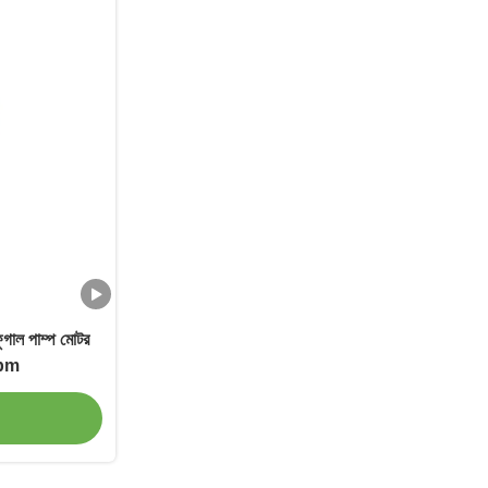
িফুগাল পাম্প মোটর
pm