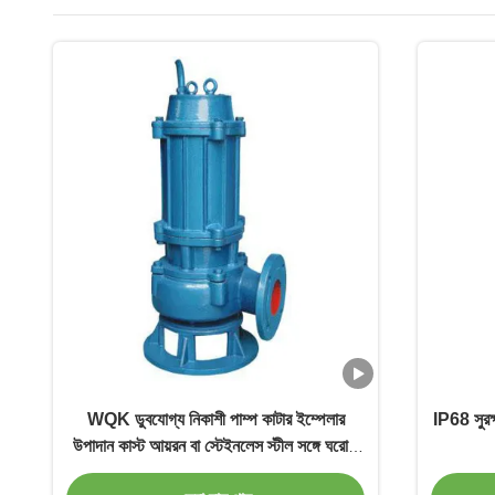
WQK ডুবযোগ্য নিকাশী পাম্প কাটার ইম্পেলার
IP68 সুরক্ষ
উপাদান কাস্ট আয়রন বা স্টেইনলেস স্টীল সঙ্গে ঘরোয়া
ডুবযোগ্য জল পাম্প