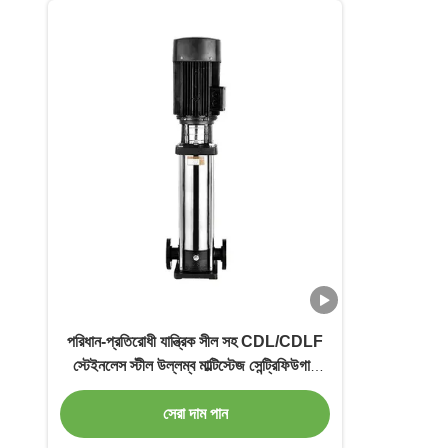
পরিধান-প্রতিরোধী যান্ত্রিক সীল সহ CDL/CDLF
স্টেইনলেস স্টীল উল্লম্ব মাল্টিস্টেজ সেন্ট্রিফিউগাল
পাম্প
সেরা দাম পান