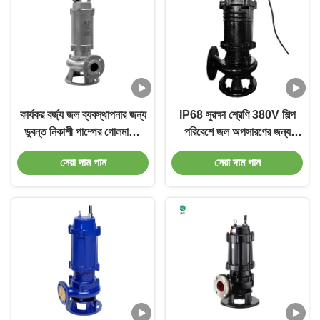
কার্যকর বর্জ্য জল ব্যবস্থাপনার জন্য
IP68 সুরক্ষা শ্রেণি 380V শিল্প
ডুবন্ত নিকাশী পাম্পের গোলমালের
পরিবেশে জল অপসারণের জন্য
মাত্রা ≤75dB 3-ফেজ পাওয়ার
ডুবযোগ্য দূষিত জল পাম্প
সেরা দাম পান
সেরা দাম পান
এবং কাস্ট আয়রন নির্মাণ