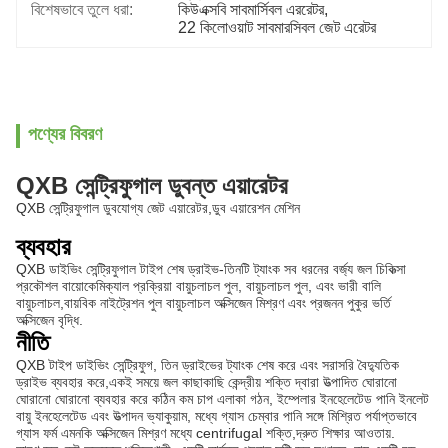
বিশেষভাবে তুলে ধরা:
কিউএক্সবি সাবমার্সিবল এররেটর
, 
22 কিলোওয়াট সাবমারসিবল জেট এরেটর
পণ্যের বিবরণ
QXB সেন্ট্রিফুগাল ডুবন্ত এয়ারেটর
QXB সেন্ট্রিফুগাল ডুবযোগ্য জেট এয়ারেটর,ডুব এয়ারেশন মেশিন
ব্যবহার
QXB ডাইভিং সেন্ট্রিফুগাল টাইপ শেষ ড্রাইভ-তিনটি ট্যাংক সব ধরনের বর্জ্য জল চিকিত্সা
প্রকৌশল বায়োকেমিক্যাল প্রক্রিয়া বায়ুচলাচল পুল, বায়ুচলাচল পুল, এবং ভারী বালি
বায়ুচলাচল,বায়বিক নাইট্রেশন পুল বায়ুচলাচল অক্সিজেন মিশ্রণ এবং প্রজনন পুকুর ভর্তি
অক্সিজেন বৃদ্ধি.
নীতি
QXB টাইপ ডাইভিং সেন্ট্রিফুগ, তিন ড্রাইভের ট্যাংক শেষ করে এবং সরাসরি বৈদ্যুতিক
ড্রাইভ ব্যবহার করে,একই সময়ে জল কাছাকাছি কেন্দ্রীয় শক্তি দ্বারা উত্পাদিত ঘোরানো
ঘোরানো ঘোরানো ব্যবহার করে কঠিন কম চাপ এলাকা গঠন, ইম্পেলার ইনহেলেটেড পানি ইনলেট
বায়ু ইনহেলেটেড এবং উত্পাদন ভ্যাকুয়াম, মধ্যে গ্যাস চেম্বার পানি সঙ্গে মিশ্রিত পর্যাপ্তভাবে
গ্যাস ফর্ম এমনকি অক্সিজেন মিশ্রণ মধ্যে centrifugal শক্তি,দ্রুত শিক্ষার আওতায়.