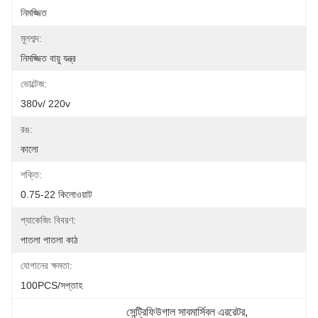
নিমজ্জিত
মূলশব্দ:
নিমজ্জিত বায়ু যন্ত্র
ভোল্টেজ:
380v/ 220v
রঙ:
কালো
শক্তি:
0.75-22 কিলোওয়াট
প্যাকেজিং বিবরণ:
পাতলা পাতলা কাঠ
যোগানের ক্ষমতা:
100PCS/সপ্তাহ
সেন্ট্রিফিউগাল সাবমার্সিবল এররেটর
, 