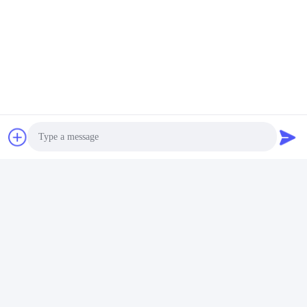
বর্জ্য জল চিকিত্সার জন্য মাছের পুকুর
মাল্টিস্টেজ সাবমার্সিবল এরেটর
অক্সিজেন সাবমার্সিবল এরেটর
সাবমারসিবল পাম্প অ্যারেটর ট্যাঙ্কের
জন্য
সেরা দাম পান
সেরা দাম পান
Photo
Video Call
Audio Call