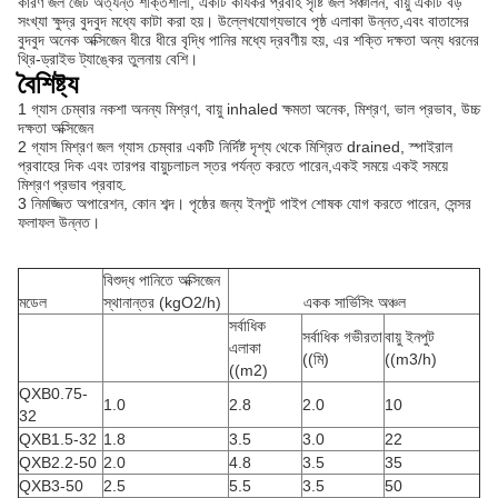
কারণ জল জেট অত্যন্ত শক্তিশালী, একটি কার্যকর প্রবাহ সৃষ্টি জল সঞ্চালন, বায়ু একটি বড়
সংখ্যা ক্ষুদ্র বুদবুদ মধ্যে কাটা করা হয়। উল্লেখযোগ্যভাবে পৃষ্ঠ এলাকা উন্নত,এবং বাতাসের
বুদবুদ অনেক অক্সিজেন ধীরে ধীরে বৃদ্ধি পানির মধ্যে দ্রবণীয় হয়, এর শক্তি দক্ষতা অন্য ধরনের
থ্রি-ড্রাইভ ট্যাঙ্কের তুলনায় বেশি।
বৈশিষ্ট্য
1 গ্যাস চেম্বার নকশা অনন্য মিশ্রণ, বায়ু inhaled ক্ষমতা অনেক, মিশ্রণ, ভাল প্রভাব, উচ্চ
দক্ষতা অক্সিজেন
2 গ্যাস মিশ্রণ জল গ্যাস চেম্বার একটি নির্দিষ্ট দৃশ্য থেকে মিশ্রিত drained, স্পাইরাল
প্রবাহের দিক এবং তারপর বায়ুচলাচল স্তর পর্যন্ত করতে পারেন,একই সময়ে একই সময়ে
মিশ্রণ প্রভাব প্রবাহ.
3 নিমজ্জিত অপারেশন, কোন শব্দ। পৃষ্ঠের জন্য ইনপুট পাইপ শোষক যোগ করতে পারেন, সেন্সর
ফলাফল উন্নত।
বিশুদ্ধ পানিতে অক্সিজেন
মডেল
স্থানান্তর (kgO2/h)
একক সার্ভিসিং অঞ্চল
সর্বাধিক
সর্বাধিক গভীরতা
বায়ু ইনপুট
এলাকা
((মি)
((m3/h)
((m2)
QXB0.75-
1.0
2.8
2.0
10
32
QXB1.5-32
1.8
3.5
3.0
22
QXB2.2-50
2.0
4.8
3.5
35
QXB3-50
2.5
5.5
3.5
50