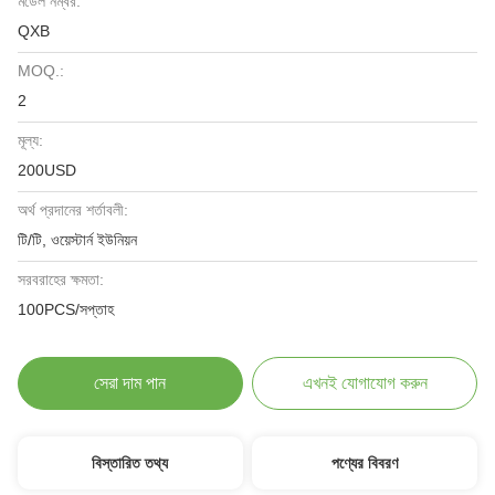
মডেল নম্বর:
QXB
MOQ.:
2
মূল্য:
200USD
অর্থ প্রদানের শর্তাবলী:
টি/টি, ওয়েস্টার্ন ইউনিয়ন
সরবরাহের ক্ষমতা:
100PCS/সপ্তাহ
সেরা দাম পান
এখনই যোগাযোগ করুন
বিস্তারিত তথ্য
পণ্যের বিবরণ