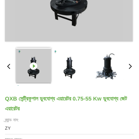
QXB সেন্ট্রিফুগাল ডুবযোগ্য এয়ারেটর 0.75-55 Kw ডুবযোগ্য জেট
এয়ারেটর
ব্র্যান্ড নাম:
ZY