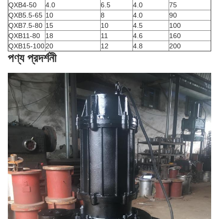
QXB4-50
4.0
6.5
4.0
75
QXB5.5-65
10
8
4.0
90
QXB7.5-80
15
10
4.5
100
QXB11-80
18
11
4.6
160
QXB15-100
20
12
4.8
200
পণ্য প্রদর্শনী