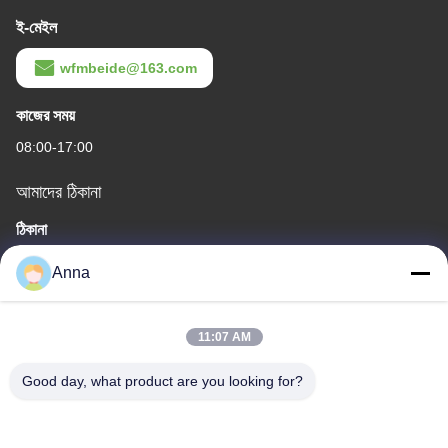
ই-মেইল
wfmbeide@163.com
কাজের সময়
08:00-17:00
আমাদের ঠিকানা
ঠিকানা
নং 121। কেচেং টাউন কুঝো ঝেজিয়াং চীন
Anna
টেলিফোন
86-570-8017861
11:07 AM
Good day, what product are you looking for?
চীন ভালো মানের সাবমার্সিবল স্যুয়ারেজ পাম্প সরবরাহকারী। কপিরাইট © -2026