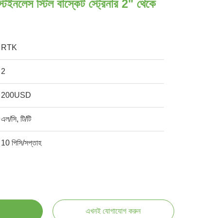
নলেস স্টিল বাস্কেট স্ট্রেনার 2" থেকে
RTK
2
200USD
এল/সি, টি/টি
10 পিসি/সপ্তাহ
এখনই যোগাযোগ করুন