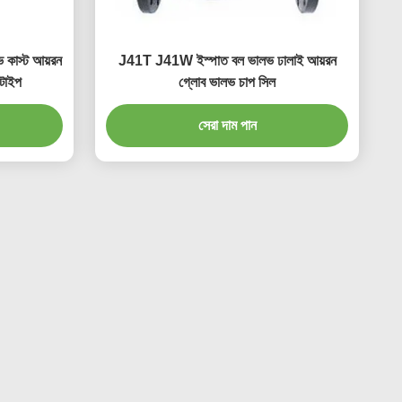
কাস্ট আয়রন
J41T J41W ইস্পাত বল ভালভ ঢালাই আয়রন
 টাইপ
গ্লোব ভালভ চাপ সিল
সেরা দাম পান