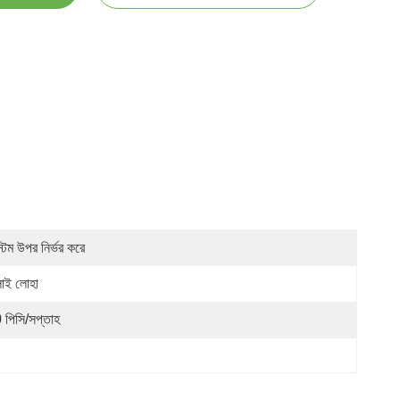
্টম উপর নির্ভর করে
লাই লোহা
 পিসি/সপ্তাহ