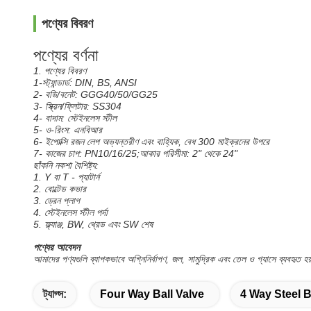
পণ্যের বিবরণ
পণ্যের বর্ণনা
1. পণ্যের বিবরণ
1-স্ট্যান্ডার্ড: DIN, BS, ANSI
2- বডি/বনেট: GGG40/50/GG25
3- স্ক্রিন/ফ্লিটার: SS304
4- বাদাম: স্টেইনলেস স্টীল
5- ও-রিংস: এনবিআর
6- ইপোক্সি রজন লেপ অভ্যন্তরীণ এবং বাহ্যিক, বেধ 300 মাইক্রনের উপরে
7- কাজের চাপ: PN10/16/25;আকার পরিসীমা: 2" থেকে 24"
ছাঁকনি নকশা বৈশিষ্ট্য:
1. Y বা T - প্যাটার্ন
2. বোল্টেড কভার
3. ড্রেন প্লাগ
4. স্টেইনলেস স্টীল পর্দা
5. ফ্ল্যাঞ্জ, BW, থ্রেড এবং SW শেষ
পণ্যের আবেদন
আমাদের পণ্যগুলি ব্যাপকভাবে অগ্নিনির্বাপণ, জল, সামুদ্রিক এবং তেল ও গ্যাসে ব্যবহৃত হ
ট্যাগ্স:
Four Way Ball Valve
4 Way Steel B