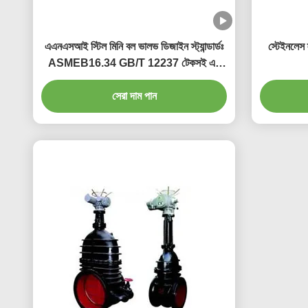
এএনএসআই স্টিল মিনি বল ভালভ ডিজাইন স্ট্যান্ডার্ডঃ
স্টেইনলেস 
ASMEB16.34 GB/T 12237 টেকসই এস
সঙ্গে তরল এবং গ্যাস দক্ষভাবে নিয়ন্ত্রণ
সেরা দাম পান