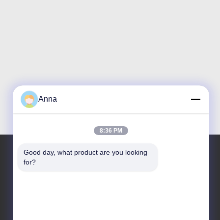
Anna
8:36 PM
Good day, what product are you looking 
for?
আমাদের ঠিকানা
ঠিকানা
নং 121। কেচেং টাউন কুঝো ঝেজিয়াং চীন