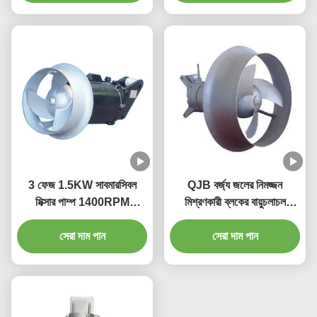
3 ফেজ 1.5KW সাবমারসিবল
QJB বর্জ্য জলের নিমজ্জন
মিক্সার পাম্প 1400RPM
মিশ্রণকারী ব্লকের বায়ুচলাচল
260mm 250N ওয়াটার ট্রিটমেন্ট
ট্যাঙ্কের জন্য উচ্চ চাপ
সেরা দাম পান
মিক্সার
সেরা দাম পান