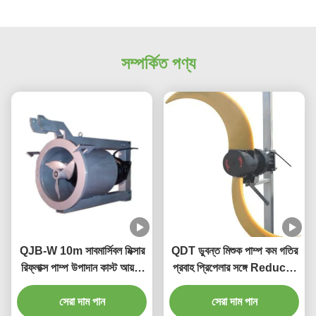
সম্পর্কিত পণ্য
QJB-W 10m সাবমার্সিবল মিক্সার
QDT ডুবন্ত মিশুক পাম্প কম গতির
রিফ্লাক্স পাম্প উপাদান কাস্ট আয়রন
প্রবাহ প্রিপেলার সঙ্গে Reducer
স্টেইনলেস স্টিলের উপর
উপাদান ঢালাই লোহা স্টেইনলেস স্টীল
সেরা দাম পান
সেরা দাম পান