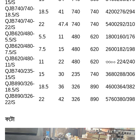
15/S
QJB740/740-
18.5
41
740
740
4200
276/294
18.5/S
QJB740/740-
22
47.4
740
740
5400
292/310
22/S
QJB620/480-
5.5
11
480
620
1800
160/176
5.5/S
QJB620/480-
7.5
15
480
620
2600
182/198
7.5/S
QJB620/480-
11
22
480
620
৩৩০০
224/240
11/S
QJB740/235-
15
30
235
740
3680
288/306
15/S
QJB890/326-
18.5
36
326
890
4600
364/382
18.5/S
QJB890/326-
22
42
326
890
5760
380/398
22/S
ফটো