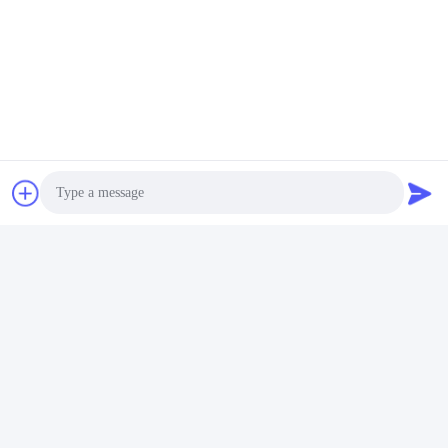
CO.,LTD
ই-মেইল
wfmbeide@163.com
কাজের সময়
08:00-17:00
আমাদের ঠিকানা
ঠিকানা
নং 121। কেচেং টাউন কুঝো ঝেজিয়াং চীন
Photo
টেলিফোন
86-570-8017861
Video Call
Audio Call