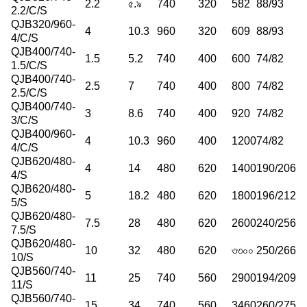
2.2
৫.৯
740
320
582
88/93
2.2/C/S
QJB320/960-
4
10.3
960
320
609
88/93
4/C/S
QJB400/740-
1.5
5.2
740
400
600
74/82
1.5/C/S
QJB400/740-
2.5
7
740
400
800
74/82
2.5/C/S
QJB400/740-
3
8.6
740
400
920
74/82
3/C/S
QJB400/960-
4
10.3
960
400
1200
74/82
4/C/S
QJB620/480-
4
14
480
620
1400
190/206
4/S
QJB620/480-
5
18.2
480
620
1800
196/212
5/S
QJB620/480-
7.5
28
480
620
2600
240/256
7.5/S
QJB620/480-
10
32
480
620
৩৩০০
250/266
10/S
QJB560/740-
11
25
740
560
2900
194/209
11/S
QJB560/740-
15
34
740
560
3460
260/275