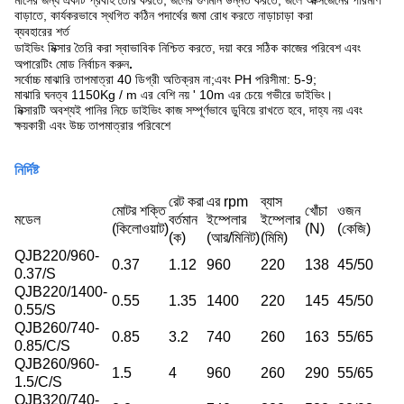
মাসের জন্য একটি প্রবাহ তৈরি করতে, জলের গুণমান উন্নত করতে, জলে অক্সিজেনের পরিমাণ
বাড়াতে, কার্যকরভাবে স্থগিত কঠিন পদার্থের জমা রোধ করতে নাড়াচাড়া করা
ব্যবহারের শর্ত
ডাইভিং মিক্সার তৈরি করা স্বাভাবিক নিশ্চিত করতে, দয়া করে সঠিক কাজের পরিবেশ এবং
অপারেটিং মোড নির্বাচন করুন
.
সর্বোচ্চ মাঝারি তাপমাত্রা 40 ডিগ্রী অতিক্রম না;এবং PH পরিসীমা: 5-9;
মাঝারি ঘনত্ব 1150Kg / m এর বেশি নয় ' 10m এর চেয়ে গভীরে ডাইভিং।
মিক্সারটি অবশ্যই পানির নিচে ডাইভিং কাজ সম্পূর্ণভাবে ডুবিয়ে রাখতে হবে, দাহ্য নয় এবং
ক্ষয়কারী এবং উচ্চ তাপমাত্রার পরিবেশে
নির্দিষ্ট
রেট করা
এর rpm
ব্যাস
মোটর শক্তি
খোঁচা
ওজন
মডেল
বর্তমান
ইম্পেলার
ইম্পেলার
(কিলোওয়াট)
(N)
(কেজি)
(ক)
(আর/মিনিট)
(মিমি)
QJB220/960-
0.37
1.12
960
220
138
45/50
0.37/S
QJB220/1400-
0.55
1.35
1400
220
145
45/50
0.55/S
QJB260/740-
0.85
3.2
740
260
163
55/65
0.85/C/S
QJB260/960-
1.5
4
960
260
290
55/65
1.5/C/S
QJB320/740-