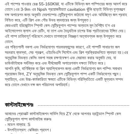
এই পাম্পের পাওয়ার রেঞ্জ 55-160KW, যা এটিকে বিভিন্ন জল পাম্পিংয়ের জন্য আদর্শ করে
তোলে।এর 3-9m এর Npsh প্রয়োজনীয়তা cavitation ঝুঁকি ছাড়াই বিভিন্ন দৃশ্যকল্পে
দক্ষ অপারেশন জন্য অনুমতি দেয়পাম্পের সেন্ট্রিফুগাল কাঠামো মসৃণ এবং অবিচ্ছিন্ন জল প্রবাহ
নিশ্চিত করে, এটি শিল্প এবং পৌর উভয় ব্যবহারের জন্য উপযুক্ত।
জেডওয়াই হরিজোন্টাল স্প্লিট কেস সেন্ট্রিফুগাল পাম্পের অন্যতম মূল বৈশিষ্ট্য হ'ল এর
আইসোলেশন ক্লাস এফ রেটিং, যা তাপ এবং বৈদ্যুতিক চাপের উচ্চ প্রতিরোধের ইঙ্গিত দেয়।
এই পাম্প চাহিদাপূর্ণ পরিবেশে যেখানে তাপমাত্রা নিয়ন্ত্রণ অত্যাবশ্যক জন্য উপযুক্ত করে
তোলে.
এর শক্তিশালী নকশা এবং নির্ভরযোগ্য পারফরম্যান্সের কারণে, এই পাম্পটি সাধারণত জল
সরবরাহ ব্যবস্থা, সেচ প্রকল্প, এইচভিএসি সিস্টেম এবং শিল্প প্রক্রিয়াগুলিতে ব্যবহৃত হয়।এর
অনুভূমিক বিভক্ত কেসিং নকশা সহজ রক্ষণাবেক্ষণ এবং মেরামত করার অনুমতি দেয়, যা
ডাউনটাইমকে সর্বনিম্ন করে এবং দীর্ঘমেয়াদী অপারেশনাল দক্ষতা নিশ্চিত করে।
আপনি কৃষি, বাণিজ্যিক বা শিল্প অ্যাপ্লিকেশন জন্য একটি নির্ভরযোগ্য জল পাম্পিং সমাধান
প্রয়োজন কিনা, ZY অনুভূমিক বিভক্ত কেস সেন্ট্রিফুগাল পাম্প একটি নির্ভরযোগ্য পছন্দ।
স্থায়িত্ব, এবং উচ্চ-কার্যকারিতা ক্ষমতা এটিকে বিভিন্ন পরিস্থিতিতে একটি মূল্যবান সম্পদ
করে তোলে যেখানে দক্ষ জল পরিচালনা অপরিহার্য।
কাস্টমাইজেশনঃ
আমাদের প্রোডাক্ট কাস্টমাইজেশন সার্ভিস দিয়ে ZY থেকে আপনার হরাইন্ডাল স্প্লিট কেস
সেন্ট্রিফুগাল পাম্প কাস্টমাইজ করুনঃ
- মডেল নাম্বার: S
- উৎপত্তিস্থল: ঝেজিয়াং প্রদেশ।