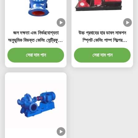
জল দক্ষতা এবং নির্ভরযোগ্যতা
উচ্চ প্রবাহের হার ডাবল সাকশন
অনুভূমিক বিভক্ত কেসিং সেন্ট্রিফুগাল
স্প্লিট কেসিং পাম্প শিল্পের
পাম্প
প্রয়োজনের জন্য 800 মিমি ইনলেট
সেরা দাম পান
/ আউটলেট আকার পর্যন্ত
সেরা দাম পান