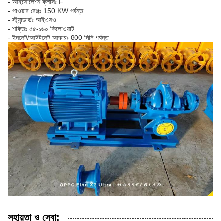
- আইসোলেশন ক্লাসঃ F
- পাওয়ার রেঞ্জঃ 150 KW পর্যন্ত
- স্ট্যান্ডার্ডঃ আইএসও
- শক্তিঃ ৫৫-১৬০ কিলোওয়াট
- ইনলেট/আউটলেট আকারঃ 800 মিমি পর্যন্ত
সহায়তা ও সেবা: