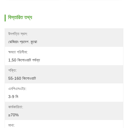
বিস্তারিত তথ্য
উৎপত্তি স্থল:
ঝেজিয়াং প্রদেশ .কুঝো
ক্ষমতা পরিসীমা:
1,50 কিলোওয়াট পর্যন্ত
শক্তি:
55-160 কিলোওয়াট
এনপিএসএইচ:
3-9 মি
কার্যকারিতা:
≥70%
মাথা: