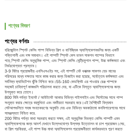
পণ্যের বিবরণ
পণ্যের বর্ণনাঃ
হরিজোন্টাল স্প্লিট কেসিং পাম্প বিভিন্ন শিল্প ও বাণিজ্যিক অ্যাপ্লিকেশনগুলির জন্য একটি
শক্তিশালী এবং দক্ষ সমাধান। এই পাম্পটি স্প্লিট কেস ডাবল সাকশন পাম্পের বিভাগে
পড়ে,স্প্লিট কেসিং অনুভূমিক পাম্প, এবং স্প্লিট কেসিং সেন্ট্রিফুগাল পাম্প, উচ্চ কর্মক্ষমতা এবং
নির্ভরযোগ্যতা প্রস্তাব।
3-9 মিটার প্রয়োজনীয় এনপিএসএইচ সহ, এই পাম্পটি নেট ধনাত্মক সাকশন হেড মানের
পরিসরের মধ্যে দক্ষতার সাথে কাজ করার জন্য ডিজাইন করা হয়েছে, সর্বোত্তম কর্মক্ষমতা এবং
সর্বনিম্ন ক্যাভিটেশন ঝুঁকি নিশ্চিত করে।55-160 কেডব্লিউ এর পাওয়ার রেঞ্জ পাম্পকে
সহজেই চাহিদাপূর্ণ কাজগুলি পরিচালনা করতে দেয়, যা এটিকে বিস্তৃত অ্যাপ্লিকেশনের জন্য
উপযুক্ত করে তোলে।
800 মিমি পর্যন্ত ইনলেট / আউটলেট আকার বিভিন্ন পাইপলাইন এবং সিস্টেমের সাথে পাম্প
সংযুক্ত করার ক্ষেত্রে বহুমুখিতা এবং নমনীয়তা সরবরাহ করে।এই বৈশিষ্ট্যটি বিদ্যমান
সেটআপগুলিতে সহজ সংহতকরণের অনুমতি দেয় এবং বিভিন্ন অবকাঠামো কনফিগারেশনের সাথে
সামঞ্জস্যতা নিশ্চিত করে.
200 মিটার পর্যন্ত মাথা সরবরাহ করতে সক্ষম, এই অনুভূমিক বিভক্ত কেসিং পাম্পটি এমন
অ্যাপ্লিকেশনের জন্য আদর্শ যেখানে উল্লেখযোগ্য উল্লম্ব উত্তোলন বা চাপ প্রয়োজন।সেচ,
বা শিল্প প্রক্রিয়া, এই পাম্প উচ্চ মাথা অ্যাপ্লিকেশন প্রয়োজনীয়তা কার্যকরভাবে পূরণ করতে