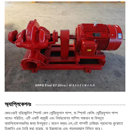
অ্যাপ্লিকেশনঃ
জেডওয়াই হরিজোন্টাল স্প্লিট কেস সেন্ট্রিফুগাল পাম্প, যা স্প্লিট কেসিং সেন্ট্রিফুগাল পাম্প
নামেও পরিচিত, এটি একটি বহুমুখী এবং নির্ভরযোগ্য পাম্পিং সমাধান যা বিস্তৃত
অ্যাপ্লিকেশনগুলির জন্য উপযুক্ত। মডেল নম্বর এস,এই পাম্পটি চেজিয়াং প্রদেশের কুঝোতে
ডিজাইন এবং তৈরি করা হয়েছে, যা উচ্চমানের এবং পারফরম্যান্স নিশ্চিত করে।