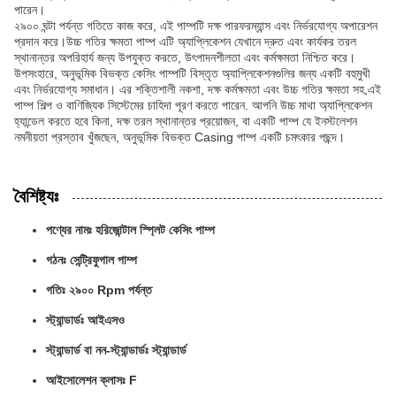
পারেন।
২৯০০ ঘন্টা পর্যন্ত গতিতে কাজ করে, এই পাম্পটি দক্ষ পারফরম্যান্স এবং নির্ভরযোগ্য অপারেশন
প্রদান করে।উচ্চ গতির ক্ষমতা পাম্প এটি অ্যাপ্লিকেশন যেখানে দ্রুত এবং কার্যকর তরল
স্থানান্তর অপরিহার্য জন্য উপযুক্ত করতে, উৎপাদনশীলতা এবং কর্মক্ষমতা নিশ্চিত করে।
উপসংহারে, অনুভূমিক বিভক্ত কেসিং পাম্পটি বিস্তৃত অ্যাপ্লিকেশনগুলির জন্য একটি বহুমুখী
এবং নির্ভরযোগ্য সমাধান। এর শক্তিশালী নকশা, দক্ষ কর্মক্ষমতা এবং উচ্চ গতির ক্ষমতা সহ,এই
পাম্প শিল্প ও বাণিজ্যিক সিস্টেমের চাহিদা পূরণ করতে পারেন. আপনি উচ্চ মাথা অ্যাপ্লিকেশন
হ্যান্ডেল করতে হবে কিনা, দক্ষ তরল স্থানান্তর প্রয়োজন, বা একটি পাম্প যে ইনস্টলেশন
নমনীয়তা প্রস্তাব খুঁজছেন, অনুভূমিক বিভক্ত Casing পাম্প একটি চমৎকার পছন্দ।
বৈশিষ্ট্যঃ
পণ্যের নামঃ হরিজোন্টাল স্প্লিট কেসিং পাম্প
গঠনঃ সেন্ট্রিফুগাল পাম্প
গতিঃ ২৯০০ Rpm পর্যন্ত
স্ট্যান্ডার্ডঃ আইএসও
স্ট্যান্ডার্ড বা নন-স্ট্যান্ডার্ডঃ স্ট্যান্ডার্ড
আইসোলেশন ক্লাসঃ F