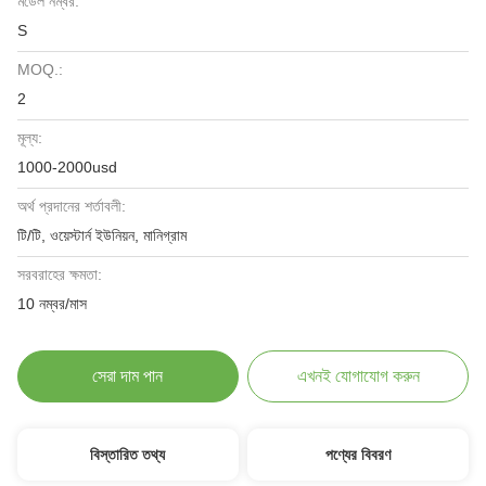
মডেল নম্বর:
S
MOQ.:
2
মূল্য:
1000-2000usd
অর্থ প্রদানের শর্তাবলী:
টি/টি, ওয়েস্টার্ন ইউনিয়ন, মানিগ্রাম
সরবরাহের ক্ষমতা:
10 নম্বর/মাস
সেরা দাম পান
এখনই যোগাযোগ করুন
বিস্তারিত তথ্য
পণ্যের বিবরণ