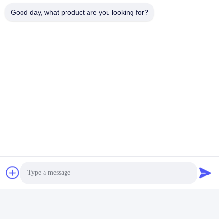
08:00-17:00
Good day, what product are you looking for?
আমাদের ঠিকানা
ঠিকানা
নং 121। কেচেং টাউন কুঝো ঝেজিয়াং চীন
টেলিফোন
86-570-8017861
চীন ভালো মানের সাবমার্সিবল স্যুয়ারেজ পাম্প সরবরাহকারী। কপিরাইট © -2026
QUZHOU ZHONGYI CHEMICALS CO.,LTD সমস্ত অধিকার সংরক্ষিত।
গোপনীয়তা নীতি
|
সাইট ম্যাপ