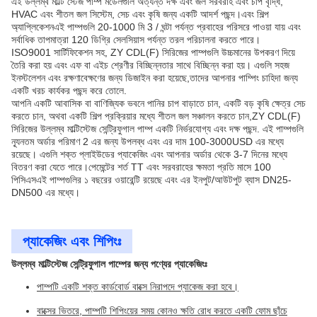
এই উল্লম্ব মাল্টি স্টেজ পাম্প মডেলগুলি অত্যন্ত দক্ষ এবং জল সরবরাহ এবং চাপ বৃদ্ধি,
HVAC এবং শীতল জল সিস্টেম, সেচ এবং কৃষি জন্য একটি আদর্শ পছন্দ।এবং শিল্প
অ্যাপ্লিকেশনএই পাম্পগুলি 20-1000 মি 3 / ঘন্টা পর্যন্ত প্রবাহের পরিসরে পাওয়া যায় এবং
সর্বাধিক তাপমাত্রা 120 ডিগ্রি সেলসিয়াস পর্যন্ত তরল পরিচালনা করতে পারে।
ISO9001 সার্টিফিকেশন সহ, ZY CDL(F) সিরিজের পাম্পগুলি উচ্চমানের উপকরণ দিয়ে
তৈরি করা হয় এবং এফ বা এইচ শ্রেণীর বিচ্ছিন্নতার সাথে বিচ্ছিন্ন করা হয়। এগুলি সহজ
ইনস্টলেশন এবং রক্ষণাবেক্ষণের জন্য ডিজাইন করা হয়েছে,তাদের আপনার পাম্পিং চাহিদা জন্য
একটি খরচ কার্যকর পছন্দ করে তোলে.
আপনি একটি আবাসিক বা বাণিজ্যিক ভবনে পানির চাপ বাড়াতে চান, একটি বড় কৃষি ক্ষেত্র সেচ
করতে চান, অথবা একটি শিল্প প্রক্রিয়ার মধ্যে শীতল জল সঞ্চালন করতে চান,ZY CDL(F)
সিরিজের উল্লম্ব মাল্টিস্টেজ সেন্ট্রিফুগাল পাম্প একটি নির্ভরযোগ্য এবং দক্ষ পছন্দ. এই পাম্পগুলি
ন্যূনতম অর্ডার পরিমাণ 2 এর জন্য উপলব্ধ এবং এর দাম 100-3000USD এর মধ্যে
রয়েছে। এগুলি শক্ত প্লাইউডের প্যাকেজিং এবং আপনার অর্ডার থেকে 3-7 দিনের মধ্যে
বিতরণ করা যেতে পারে।পেমেন্টের শর্ত TT এবং সরবরাহের ক্ষমতা প্রতি মাসে 100
পিসিএসএই পাম্পগুলির ১ বছরের ওয়ারেন্টি রয়েছে এবং এর ইনপুট/আউটপুট ব্যাস DN25-
DN500 এর মধ্যে।
প্যাকেজিং এবং শিপিংঃ
উল্লম্ব মাল্টিস্টেজ সেন্ট্রিফুগাল পাম্পের জন্য পণ্যের প্যাকেজিংঃ
পাম্পটি একটি শক্ত কার্ডবোর্ড বাক্সে নিরাপদে প্যাকেজ করা হবে।
বাক্সের ভিতরে, পাম্পটি শিপিংয়ের সময় কোনও ক্ষতি রোধ করতে একটি ফোম ছাঁচে