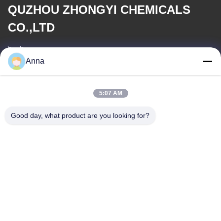
QUZHOU ZHONGYI CHEMICALS
CO.,LTD
ই-মেইল
Anna
wfmbeide@163.com
কাজের সময়
5:07 AM
08:00-17:00
Good day, what product are you looking for?
আমাদের ঠিকানা
ঠিকানা
নং 121। কেচেং টাউন কুঝো ঝেজিয়াং চীন
টেলিফোন
86-570-8017861