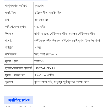
প্রযুক্তিগত পরামিতি
মূল্যবোধ
শ্যাফ্ট সিল
যান্ত্রিক সীল, প্যাকিং সীল
মাথা
২০-৮০০ এম
আইসোলেশন ক্লাস
এফ, এইচ
উপাদান
কাস্ট আয়রন, স্টেইনলেস স্টীল, ডুপ্লেক্স স্টেইনলেস স্টীল
প্রকার
স্টেইনলেস স্টীল উল্লম্ব মাল্টিস্টেজ সেন্ট্রিফুগাল ইনলাইন পাম্প
গ্যারান্টি
১ বছর
সার্টিফিকেট
সিই, আইএসও৯০০১
সুরক্ষা শ্রেণি
আইপি৫৫
ইনলেট/আউটলেট ব্যাসার্ধ
DN25-DN500
ম্যাক্স। কাজের চাপ
1.৬-১০.০ এমপিএ
প্রয়োগ
বুস্টার পাম্প সেট, উল্লম্ব সেন্ট্রিফুগাল পাম্পের অংশ
অ্যাপ্লিকেশনঃ