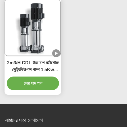
2m3/H CDL উচ্চ চাপ মাল্টিস্টেজ
সেন্ট্রিফিউগাল পাম্প 1.5Kw
380V 415V 220V
সেরা দাম পান
আমাদের সাথে যোগাযোগ