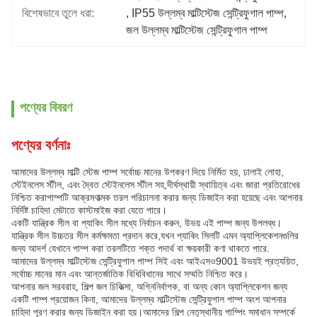
বিশেষভাবে তুলে ধরা:
, 
IP55 উল্লম্ব মাল্টিস্টেজ সেন্ট্রিফুগাল পাম্প
, 
জল উল্লম্ব মাল্টিস্টেজ সেন্ট্রিফুগাল পাম্প
পণ্যের বিবরণ
পণ্যের বর্ণনাঃ
আমাদের উল্লম্ব মাল্টি স্টেজ পাম্প সর্বোচ্চ মানের উপকরণ দিয়ে নির্মিত হয়, ঢালাই লোহা,
স্টেইনলেস স্টীল, এবং দ্বৈত স্টেইনলেস স্টীল সহ,দীর্ঘস্থায়ী স্থায়িত্ব এবং জারা প্রতিরোধের
নিশ্চিত করাপাম্পটি আক্রমণাত্মক তরল পরিচালনা করার জন্য ডিজাইন করা হয়েছে এবং আপনার
নির্দিষ্ট চাহিদা মেটাতে কাস্টমাইজ করা যেতে পারে।
একটি যান্ত্রিক সীল বা প্যাকিং সীল মধ্যে নির্বাচন করুন, উভয় এই পাম্প জন্য উপলব্ধ।
যান্ত্রিক সীল উচ্চতর সীল কর্মক্ষমতা প্রদান করে,যখন প্যাকিং সিলটি এমন অ্যাপ্লিকেশনগুলির
জন্য আদর্শ যেখানে পাম্প করা তরলটিতে শক্ত পদার্থ বা ক্ষয়কারী কণা থাকতে পারে.
আমাদের উল্লম্ব মাল্টিস্টেজ সেন্ট্রিফুগাল পাম্প সিই এবং আইএসও9001 উভয়ই প্রত্যয়িত,
সর্বোচ্চ মানের মান এবং আন্তর্জাতিক বিধিবিধানের সাথে সম্মতি নিশ্চিত করে।
আপনার জল সরবরাহ, শিল্প জল চিকিত্সা, অগ্নিনির্বাপক, বা অন্য কোন অ্যাপ্লিকেশন জন্য
একটি পাম্প প্রয়োজন কিনা, আমাদের উল্লম্ব মাল্টিস্টেজ সেন্ট্রিফুগাল পাম্প অংশ আপনার
চাহিদা পূরণ করার জন্য ডিজাইন করা হয়।আমাদের শিল্প নেতৃস্থানীয় পাম্পিং সমাধান সম্পর্কে