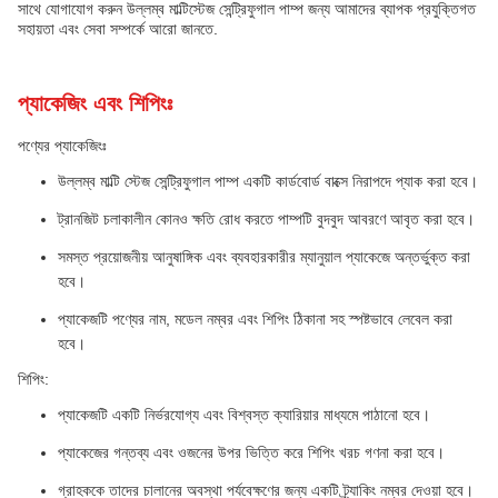
সাথে যোগাযোগ করুন উল্লম্ব মাল্টিস্টেজ সেন্ট্রিফুগাল পাম্প জন্য আমাদের ব্যাপক প্রযুক্তিগত
সহায়তা এবং সেবা সম্পর্কে আরো জানতে.
প্যাকেজিং এবং শিপিংঃ
পণ্যের প্যাকেজিংঃ
উল্লম্ব মাল্টি স্টেজ সেন্ট্রিফুগাল পাম্প একটি কার্ডবোর্ড বাক্সে নিরাপদে প্যাক করা হবে।
ট্রানজিট চলাকালীন কোনও ক্ষতি রোধ করতে পাম্পটি বুদবুদ আবরণে আবৃত করা হবে।
সমস্ত প্রয়োজনীয় আনুষাঙ্গিক এবং ব্যবহারকারীর ম্যানুয়াল প্যাকেজে অন্তর্ভুক্ত করা
হবে।
প্যাকেজটি পণ্যের নাম, মডেল নম্বর এবং শিপিং ঠিকানা সহ স্পষ্টভাবে লেবেল করা
হবে।
শিপিং:
প্যাকেজটি একটি নির্ভরযোগ্য এবং বিশ্বস্ত ক্যারিয়ার মাধ্যমে পাঠানো হবে।
প্যাকেজের গন্তব্য এবং ওজনের উপর ভিত্তি করে শিপিং খরচ গণনা করা হবে।
গ্রাহককে তাদের চালানের অবস্থা পর্যবেক্ষণের জন্য একটি ট্র্যাকিং নম্বর দেওয়া হবে।