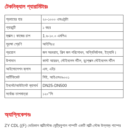
টেকনিক্যাল প্যারামিটারঃ
প্রবাহের হার
২০-১০০০ এম৩/ঘন্টা
গ্যারান্টি
১ বছর
ম্যাক্স। কাজের চাপ
1.৬-১০.০ এমপিএ
সুরক্ষা শ্রেণি
আইপি৫৫
প্রয়োগ
জল সরবরাহ, শিল্প জল পরিশোধন, অগ্নিনির্বাপক, ইত্যাদি।
উপাদান
কাস্ট আয়রন, স্টেইনলেস স্টীল, ডুপ্লেক্স স্টেইনলেস স্টীল
আইসোলেশন ক্লাস
এফ, এইচ
সার্টিফিকেট
সিই, আইএসও৯০০১
ইনলেট/আউটলেট ব্যাসার্ধ
DN25-DN500
সর্বোচ্চ তাপমাত্রা
১২০°সি
অ্যাপ্লিকেশনঃ
ZY CDL ((F) ভেরিকাল মাল্টিস্টেজ সেন্ট্রিফুগাল পাম্পটি একটি মাল্টি-স্টেজ উল্লম্ব পাম্পের