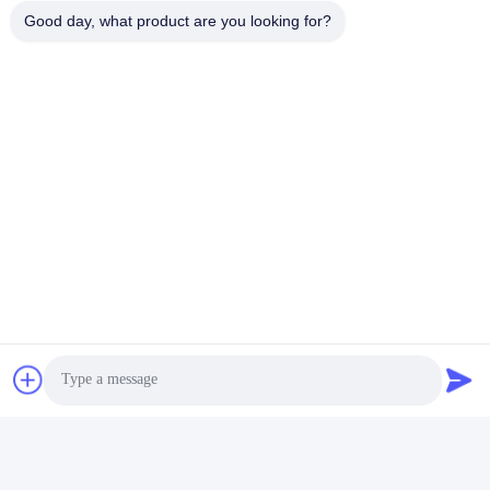
08:00-17:00
Good day, what product are you looking for?
আমাদের ঠিকানা
ঠিকানা
নং 121। কেচেং টাউন কুঝো ঝেজিয়াং চীন
টেলিফোন
86-570-8017861
চীন ভালো মানের সাবমার্সিবল স্যুয়ারেজ পাম্প সরবরাহকারী। কপিরাইট © -2026
QUZHOU ZHONGYI CHEMICALS CO.,LTD সমস্ত অধিকার সংরক্ষিত।
গোপনীয়তা নীতি
|
সাইট ম্যাপ