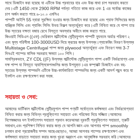
সাথে ডিজাইন করা হয়েছে যা এটিকে উচ্চ প্রবাহের হার এবং উচ্চ মাথা চাপ সরবরাহ করতে
দেয়।এটি 1450 থেকে 2900 RPM পর্যন্ত গতিতে কাজ করে এবং 1 এর সর্বোচ্চ কাজের
চাপ অর্জন করতে পারে.৬-১০.০ এমপিএ
পাম্পটি আইপি 55 দ্বারা সুরক্ষিত হওয়ার জন্য ডিজাইন করা হয়েছে এবং শ্যাফ সিলিংয়ের জন্য
যান্ত্রিক সিলিং এবং প্যাকিং সিলিং উভয় বিকল্প অন্তর্ভুক্ত করে।এটি নিশ্চিত করে যে পাম্প তার
উচ্চ স্তরের দক্ষতা বজায় রেখে বিস্তৃত অবস্থার অধীনে কাজ করতে পারে.
জিওয়াই সিডিএল ((এফ) ভেরিকাল মাল্টিস্টেজ সেন্ট্রিফুগাল পাম্পটি ন্যূনতম অর্ডার পরিমাণ ২
এবং মূল্য পরিসীমা 100-3000USD দিয়ে ক্রয়ের জন্য উপলব্ধ।প্যাকেজিং বিবরণ উল্লম্ব
Multistage Centrifugal পাম্প জন্য plywood অন্তর্ভুক্ত এবং বিতরণ সময় 3-7
দিনএই পাম্পের মাসিক সরবরাহ ক্ষমতা ১০০ পিসি।
সামগ্রিকভাবে, ZY CDL ((F) উল্লম্ব মাল্টিস্টেজ সেন্ট্রিফুগাল পাম্প একটি নির্ভরযোগ্য এবং
দক্ষ পাম্প যা বিস্তৃত অ্যাপ্লিকেশনগুলির জন্য উপযুক্ত।এর কম্প্যাক্ট ডিজাইন এবং বহু-
স্তরের উল্লম্ব পাম্পগুলি এটিকে উচ্চ-কার্যকারিতা পাম্পগুলির জন্য একটি আদর্শ পছন্দ করে যা
ইনস্টল এবং রক্ষণাবেক্ষণ করা সহজ.
সহায়তা ও সেবা:
আমাদের ভার্টিকাল মাল্টিস্টেজ সেন্ট্রিফুগাল পাম্প পণ্যটি সর্বোত্তম কর্মক্ষমতা এবং নির্ভরযোগ্যতা
নিশ্চিত করার জন্য বিভিন্ন প্রযুক্তিগত সহায়তা এবং পরিষেবা দিয়ে সজ্জিত।আমাদের
বিশেষজ্ঞদের দল ইনস্টলেশন সহায়তা প্রদান করেআমরা দূরবর্তী প্রযুক্তিগত সহায়তা, ত্রুটি
সমাধান,এবং প্রশিক্ষণ নিশ্চিত করার জন্য যে আপনি জ্ঞান এবং আপনার পাম্প smoothly
চলমান রাখা প্রয়োজনীয় সম্পদ আছেএছাড়াও, আমরা আপনার পাম্পের রক্ষণাবেক্ষণ এবং
কর্মক্ষমতা বাড়াতে সহায়তা করার জন্য খুচরা যন্ত্রাংশ এবং আনুষাঙ্গিক সরবরাহ করি।আমাদের