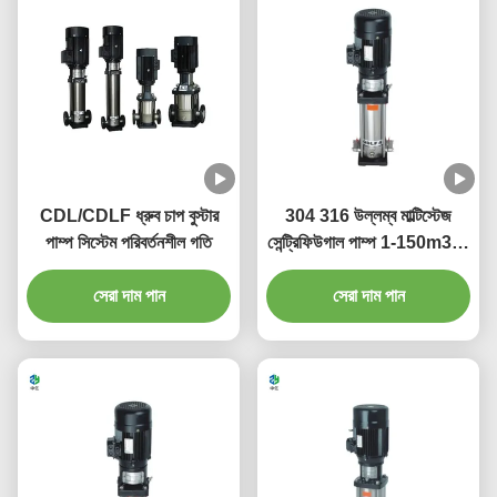
CDL/CDLF ধ্রুব চাপ বুস্টার
304 316 উল্লম্ব মাল্টিস্টেজ
পাম্প সিস্টেম পরিবর্তনশীল গতি
সেন্ট্রিফিউগাল পাম্প 1-150m3/H
নিম্নচাপ
সেরা দাম পান
সেরা দাম পান