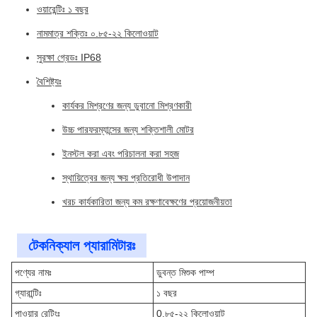
ওয়ারেন্টিঃ ১ বছর
নামমাত্র শক্তিঃ ০.৮৫-২২ কিলোওয়াট
সুরক্ষা গ্রেডঃ IP68
বৈশিষ্ট্যঃ
কার্যকর মিশ্রণের জন্য ডুবানো মিশ্রণকারী
উচ্চ পারফরম্যান্সের জন্য শক্তিশালী মোটর
ইনস্টল করা এবং পরিচালনা করা সহজ
স্থায়িত্বের জন্য ক্ষয় প্রতিরোধী উপাদান
খরচ কার্যকারিতা জন্য কম রক্ষণাবেক্ষণের প্রয়োজনীয়তা
টেকনিক্যাল প্যারামিটারঃ
পণ্যের নামঃ
ডুবন্ত মিশুক পাম্প
গ্যারান্টিঃ
১ বছর
পাওয়ার রেটিংঃ
0.৮৫-২২ কিলোওয়াট