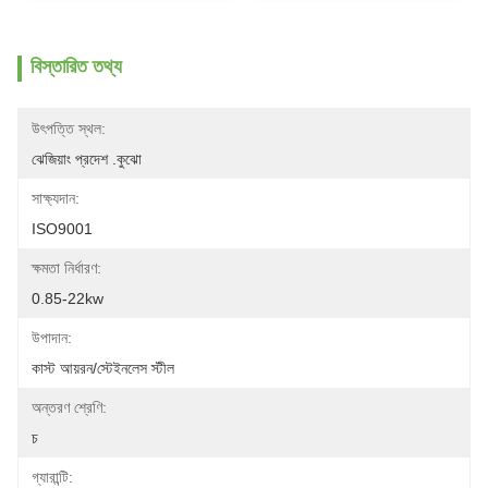
বিস্তারিত তথ্য
উৎপত্তি স্থল:
ঝেজিয়াং প্রদেশ .কুঝো
সাক্ষ্যদান:
ISO9001
ক্ষমতা নির্ধারণ:
0.85-22kw
উপাদান:
কাস্ট আয়রন/স্টেইনলেস স্টীল
অন্তরণ শ্রেণি:
চ
গ্যারান্টি: