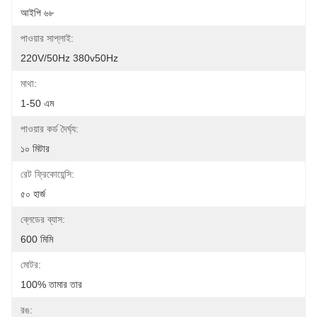
আইপি ৬৮
পাওয়ার সাপ্লাই:
220V/50Hz 380v50Hz
মাথা:
1-50 এম
পাওয়ার কর্ড দৈর্ঘ্য:
১০ মিটার
রেট ফ্রিকোয়েন্সি:
৫০ হার্জ
ব্লেডের ব্যাস:
600 মিমি
মোটর:
100% তামার তার
রঙ: