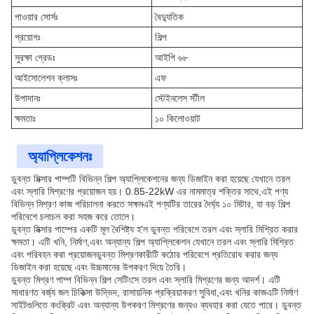
পাওয়ার সোর্সঃ
বৈদ্যুতিক
প্রয়োগঃ
শিল্প
সুরক্ষা গ্রেডঃ
আইপি ৬৮
আইসোলেশন ক্লাসঃ
এফ
উপাদানঃ
স্টেইনলেস স্টীল
ক্ষমতাঃ
১০ কিলোওয়াট
অ্যাপ্লিকেশনঃ
ডুবন্ত মিক্সার পাম্পটি বিভিন্ন শিল্প অ্যাপ্লিকেশনের জন্য ডিজাইন করা হয়েছে যেখানে তরল
এবং স্লারি মিশ্রণের প্রয়োজন হয়। 0.85-22kW এর নামমাত্র শক্তির সাথে,এই পণ্য
বিভিন্ন মিশ্রণ কাজ পরিচালনা করতে সক্ষমএই পণ্যটির তারের দৈর্ঘ্য ১০ মিটার, যা বড় শিল্প
পরিবেশে চলাচল করা সহজ করে তোলে।
ডুবন্ত মিক্সার পাম্পের একটি মূল বৈশিষ্ট্য হ'ল ডুবন্ত পরিবেশে তরল এবং স্লারি মিশ্রিত করার
ক্ষমতা। এটি খনি, নির্মাণ,এবং অন্যান্য শিল্প অ্যাপ্লিকেশন যেখানে তরল এবং স্লারি মিশ্রিত
এবং পরিবহন করা প্রয়োজনডুবন্ত মিশ্রণকারীটি কঠোর পরিবেশে প্রতিরোধ করার জন্য
ডিজাইন করা হয়েছে এবং উচ্চমানের উপকরণ দিয়ে তৈরি।
ডুবন্ত মিশ্রণ পাম্প বিভিন্ন শিল্প সেটিংসে তরল এবং স্লারি মিশ্রণের জন্য আদর্শ। এটি
সাধারণত বর্জ্য জল চিকিত্সা উদ্ভিদ, রাসায়নিক প্রক্রিয়াকরণ সুবিধা,এবং খনির কাজএটি নির্মাণ
সাইটগুলিতে কংক্রিট এবং অন্যান্য উপকরণ মিশ্রণের জন্যও ব্যবহার করা যেতে পারে। ডুবন্ত