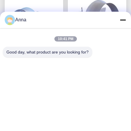
Anna
10:41 PM
Good day, what product are you looking for?
3 ফেজ 1.5KW সাবমারসিবল
QJB বর্জ্য জলের নিমজ্জন
মিক্সার পাম্প 1400RPM
মিশ্রণকারী ব্লকের বায়ুচলাচল
260mm 250N ওয়াটার ট্রিটমেন্ট
ট্যাঙ্কের জন্য উচ্চ চাপ
সেরা দাম পান
মিক্সার
সেরা দাম পান