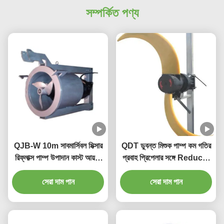
সম্পর্কিত পণ্য
QJB-W 10m সাবমার্সিবল মিক্সার
QDT ডুবন্ত মিশুক পাম্প কম গতির
রিফ্লাক্স পাম্প উপাদান কাস্ট আয়রন
প্রবাহ প্রিপেলার সঙ্গে Reducer
স্টেইনলেস স্টিলের উপর
উপাদান ঢালাই লোহা স্টেইনলেস স্টীল
সেরা দাম পান
সেরা দাম পান