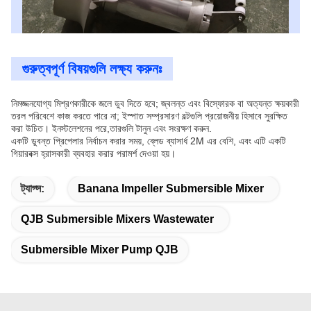
গুরুত্বপূর্ণ বিষয়গুলি লক্ষ্য করুনঃ
নিমজ্জনযোগ্য মিশ্রণকারীকে জলে ডুব দিতে হবে; জ্বলন্ত এবং বিস্ফোরক বা অত্যন্ত ক্ষয়কারী
তরল পরিবেশে কাজ করতে পারে না; ইস্পাত সম্প্রসারণ বল্টগুলি প্রয়োজনীয় হিসাবে সুরক্ষিত
করা উচিত। ইনস্টলেশনের পরে,তারগুলি টানুন এবং সংরক্ষণ করুন.
একটি ডুবন্ত প্রিপেলার নির্বাচন করার সময়, ব্লেড ব্যাসার্ধ 2M এর বেশি, এবং এটি একটি
গিয়ারবক্স হ্রাসকারী ব্যবহার করার পরামর্শ দেওয়া হয়।
ট্যাগ্স:
Banana Impeller Submersible Mixer
QJB Submersible Mixers Wastewater
Submersible Mixer Pump QJB