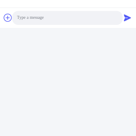
10KW বর্জ্য জল চিকিত্সা মিক্সার
স্টেইনলেস নিমজ্জিত মিক্সার QJB
সেরা দাম পান
Photo
Video Call
Audio Call
আমাদের সাথে যোগাযোগ
QUZHOU ZHONGYI CHEMICALS
CO.,LTD
ই-মেইল