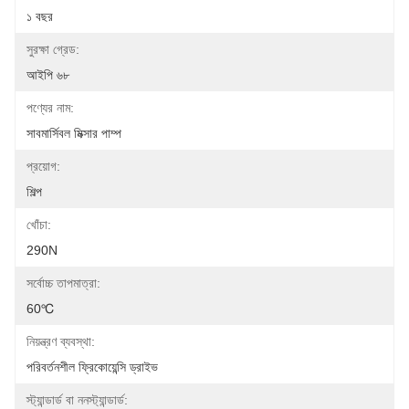
১ বছর
সুরক্ষা গ্রেড:
আইপি ৬৮
পণ্যের নাম:
সাবমার্সিবল মিক্সার পাম্প
প্রয়োগ:
শিল্প
খোঁচা:
290N
সর্বোচ্চ তাপমাত্রা:
60℃
নিয়ন্ত্রণ ব্যবস্থা:
পরিবর্তনশীল ফ্রিকোয়েন্সি ড্রাইভ
স্ট্যান্ডার্ড বা ননস্ট্যান্ডার্ড: