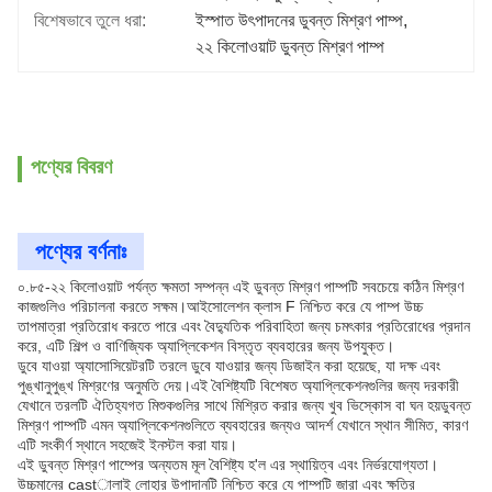
বিশেষভাবে তুলে ধরা:
ইস্পাত উৎপাদনের ডুবন্ত মিশ্রণ পাম্প
, 
২২ কিলোওয়াট ডুবন্ত মিশ্রণ পাম্প
পণ্যের বিবরণ
পণ্যের বর্ণনাঃ
০.৮৫-২২ কিলোওয়াট পর্যন্ত ক্ষমতা সম্পন্ন এই ডুবন্ত মিশ্রণ পাম্পটি সবচেয়ে কঠিন মিশ্রণ
কাজগুলিও পরিচালনা করতে সক্ষম।আইসোলেশন ক্লাস F নিশ্চিত করে যে পাম্প উচ্চ
তাপমাত্রা প্রতিরোধ করতে পারে এবং বৈদ্যুতিক পরিবাহিতা জন্য চমৎকার প্রতিরোধের প্রদান
করে, এটি শিল্প ও বাণিজ্যিক অ্যাপ্লিকেশন বিস্তৃত ব্যবহারের জন্য উপযুক্ত।
ডুবে যাওয়া অ্যাসোসিয়েটরটি তরলে ডুবে যাওয়ার জন্য ডিজাইন করা হয়েছে, যা দক্ষ এবং
পুঙ্খানুপুঙ্খ মিশ্রণের অনুমতি দেয়।এই বৈশিষ্ট্যটি বিশেষত অ্যাপ্লিকেশনগুলির জন্য দরকারী
যেখানে তরলটি ঐতিহ্যগত মিশুকগুলির সাথে মিশ্রিত করার জন্য খুব ভিস্কোস বা ঘন হয়ডুবন্ত
মিশ্রণ পাম্পটি এমন অ্যাপ্লিকেশনগুলিতে ব্যবহারের জন্যও আদর্শ যেখানে স্থান সীমিত, কারণ
এটি সংকীর্ণ স্থানে সহজেই ইনস্টল করা যায়।
এই ডুবন্ত মিশ্রণ পাম্পের অন্যতম মূল বৈশিষ্ট্য হ'ল এর স্থায়িত্ব এবং নির্ভরযোগ্যতা।
উচ্চমানের castালাই লোহার উপাদানটি নিশ্চিত করে যে পাম্পটি জারা এবং ক্ষতির