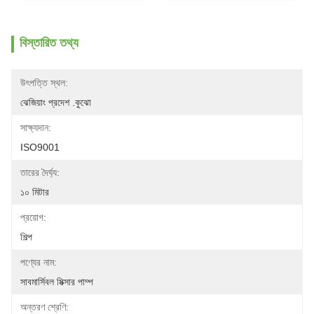
বিস্তারিত তথ্য
উৎপত্তি স্থল:
ঝেজিয়াং প্রদেশ .কুঝো
সাক্ষ্যদান:
ISO9001
তারের দৈর্ঘ্য:
১০ মিটার
প্রয়োগ:
শিল্প
পণ্যের নাম:
সাবমার্সিবল মিক্সার পাম্প
অন্তরণ শ্রেণি: