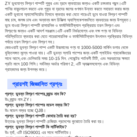
ZY ডুবযোগ্য মিশ্রণ পাম্পটি পুকুর এবং হ্রদে ব্যবহারের জন্যও একটি চমৎকার পছন্দ।এটি
পানির বায়ুচলাচল করতে এবং পুকুর বা হ্রদের জলের গুণমান উন্নত করতে সহায়তা করার জন্য
একটি ডুবানো অ্যাসোসিয়েটর হিসাবে ব্যবহার করা যেতে পারেএই ডুবে যাওয়া মিশ্রণ পাম্পটি
মাছ চাষ, জলজ চাষ এবং অন্যান্য জল চিকিত্সা অ্যাপ্লিকেশনগুলিতে ব্যবহারের জন্য উপযুক্ত।
ডুবে যাওয়া মিশ্রণ পাম্পটি রাসায়নিক ও ফার্মাসিউটিক্যাল প্রক্রিয়ায় তরল মিশ্রণ এবং
মিশ্রণের জন্যও একটি আদর্শ সরঞ্জাম।এটি একটি নির্ভরযোগ্য এবং দক্ষ পণ্য যা বিভিন্ন
পরিস্থিতিতে ব্যবহার করা যেতে পারেরাসায়নিক ও ফার্মাসিউটিক্যাল উৎপাদন প্রক্রিয়ার বিভিন্ন
পর্যায়ে তরল মিশ্রণ এবং মিশ্রণ সহ।
জেডওয়াই ডুবন্ত মিশ্রণ পাম্প একটি উচ্চমানের পণ্য যা 1000-5000 মার্কিন ডলার থেকে
যুক্তিসঙ্গত মূল্যে পাওয়া যায়। এটি ডুবন্ত স্লারি পাম্পের জন্য একটি প্লাইউড প্যাকেজিংয়ের
সাথে আসে,এবং ডেলিভারি সময় 10-15 দিন. পেমেন্টের শর্তাবলী টিটি, এবং সরবরাহের ক্ষমতা
প্রতি মাসে 100 পিসি। সর্বনিম্ন অর্ডার পরিমাণ 2, এটি অ্যাক্সেসযোগ্য এবং বিভিন্ন
গ্রাহকদের জন্য উপলব্ধ করে।
প্রায়শই জিজ্ঞাসিত প্রশ্নঃ
প্রশ্ন: ডুবন্ত মিশ্রণ পাম্পের ব্র্যান্ড নাম কি?
উঃ ব্র্যান্ড নাম ZY।
প্রশ্ন: ডুবন্ত মিশ্রণ পাম্পের মডেল নম্বর কি?
উঃ মডেল নম্বর হচ্ছে QJB।
প্রশ্ন: ডুবন্ত মিশ্রণ পাম্পটি কোথায় তৈরি করা হয়?
উত্তরঃ ডুবন্ত মিশ্রণ পাম্পটি চেজিয়াং প্রদেশের কুঝোতে তৈরি করা হয়।
প্রশ্ন: ডুবন্ত মিশ্রণ পাম্পটি কি সার্টিফাইড?
উঃ হ্যাঁ, এটি ISO9001 এর সাথে সার্টিফাইড।