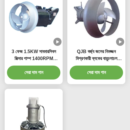
3 ফেজ 1.5KW সাবমারসিবল
QJB বর্জ্য জলের নিমজ্জন
মিক্সার পাম্প 1400RPM
মিশ্রণকারী ব্লকের বায়ুচলাচল
260mm 250N ওয়াটার ট্রিটমেন্ট
ট্যাঙ্কের জন্য উচ্চ চাপ
সেরা দাম পান
মিক্সার
সেরা দাম পান