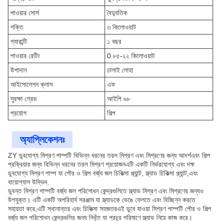
পাওয়ার সোর্স
বৈদ্যুতিক
শক্তি
৩ কিলোওয়াট
গ্যারান্টি
১ বছর
পাওয়ার রেটিং
0.৮৫-২২ কিলোওয়াট
উপাদান
ঢালাই লোহা
আইসোলেশন ক্লাস
এফ
সুরক্ষা গ্রেড
আইপি ৬৮
প্রয়োগ
শিল্প
অ্যাপ্লিকেশনঃ
ZY ডুবযোগ্য মিশ্রণ পাম্পটি বিভিন্ন ধরনের তরল মিশ্রণ এবং মিশ্রণের জন্য আদর্শএবং শিল্প
প্রক্রিয়ার জন্য বিভিন্ন ধরনের তরল মিশ্রণ প্রয়োজনএটি একটি নির্ভরযোগ্য এবং দক্ষ
ডুবযোগ্য মিশ্রণ পাম্প যা পৌর ও শিল্প বর্জ্য জল চিকিত্সা প্ল্যান্ট, স্ল্যাড চিকিত্সা প্ল্যান্ট,এবং
বায়োগ্যাস উদ্ভিদ.
ডুবন্ত মিশ্রণ পাম্পটি বর্জ্য জল পরিশোধন কেন্দ্রগুলিতে স্ল্যাড মিশ্রণ এবং মিশ্রণের জন্যও
উপযুক্ত। এটি একটি অপরিহার্য সরঞ্জাম যা স্ল্যাডকে ভেঙে ফেলতে এবং বিচ্ছিন্ন করতে
সহায়তা করে,এটি স্থানান্তর এবং চিকিত্সা সহজতরএই ডুবে যাওয়া মিশ্রণ পাম্পটি পৌর ও শিল্প
বর্জ্য জল পরিশোধন কেন্দ্রগুলির জন্য নিখুঁত যা প্রচুর পরিমাণে স্ল্যাড নিয়ে কাজ করে।