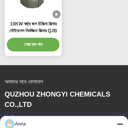
10KW বর্জ্য জল চিকিত্সা মিক্সার
স্টেইনলেস নিমজ্জিত মিক্সার QJB
সেরা দাম পান
আমাদের সাথে যোগাযোগ
QUZHOU ZHONGYI CHEMICALS
CO.,LTD
ই-মেইল
Anna