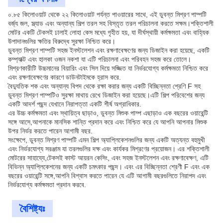
০.৮৫ কিলোওয়াট থেকে ২২ কিলোওয়াট পর্যন্ত পাওয়ারের সাথে, এই ডুবন্ত মিশ্রণ পাম্পটি
বর্জ্য জল, স্ল্যাড এবং অন্যান্য শিল্প তরল সহ বিস্তৃত তরল পরিচালনা করতে সক্ষম।শক্তিশালী
মোটর একটি টেকসই ঢালাই লোহা কেস মধ্যে গৃহীত হয়, যা দীর্ঘস্থায়ী কর্মক্ষমতা এবং বাহ্যিক
উপাদানগুলির ক্ষতির বিরুদ্ধে সুরক্ষা নিশ্চিত করে।
ডুবন্ত মিশ্রণ পাম্পটি সহজ ইনস্টলেশন এবং রক্ষণাবেক্ষণের জন্য ডিজাইন করা হয়েছে, একটি
কম্প্যাক্ট এবং হালকা ওজন নকশা যা এটি পরিচালনা এবং পরিবহন সহজ করে তোলে।
মিশ্রণকারীটি উচ্চমানের বিয়ারিং এবং সিল দিয়ে সজ্জিত যা নির্ভরযোগ্য কর্মক্ষমতা নিশ্চিত করে
এবং রক্ষণাবেক্ষণের কারণে ডাউনটাইমকে হ্রাস করে.
বৈদ্যুতিক শক এবং অন্যান্য বিপদ থেকে রক্ষা করার জন্য একটি বিচ্ছিন্নতা শ্রেণি F সহ
ডুবন্ত মিশ্রণ পাম্পটিও সুরক্ষা মাথায় রেখে ডিজাইন করা হয়েছে।এটি শিল্প পরিবেশের জন্য
একটি আদর্শ পছন্দ যেখানে নিরাপত্তা একটি শীর্ষ অগ্রাধিকার.
এর উচ্চ কর্মক্ষমতা এবং স্থায়িত্ব ছাড়াও, ডুবন্ত মিশুক পাম্প এছাড়াও এক বছরের ওয়ারেন্টি
সঙ্গে আসে,আপনাকে মানসিক শান্তি প্রদান করে এবং নিশ্চিত করে যে আপনি আপনার মিশুক
উপর নির্ভর করতে পারেন আগামী বছর.
সংক্ষেপে, ডুবন্ত মিশ্রণ পাম্পটি এমন শিল্প অ্যাপ্লিকেশনগুলির জন্য একটি অত্যন্ত বহুমুখী
এবং নির্ভরযোগ্য সরঞ্জাম যা তরলগুলির দক্ষ এবং কার্যকর মিশ্রণের প্রয়োজন। এর শক্তিশালী
মোটরের সাহায্যে,টেকসই কাস্ট আয়রন কেসিং, এবং সহজ ইনস্টলেশন এবং রক্ষণাবেক্ষণ, এটি
বিভিন্ন অ্যাপ্লিকেশনের জন্য একটি চমৎকার পছন্দ। এবং এর বিচ্ছিন্নতা শ্রেণী F এবং এক
বছরের ওয়ারেন্টি সঙ্গে,আপনি বিশ্বাস করতে পারেন যে এটি আগামী বছরগুলিতে নিরাপদ এবং
নির্ভরযোগ্য কর্মক্ষমতা প্রদান করবে.
বৈশিষ্ট্যঃ