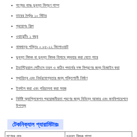
পণ্যের নামঃ ডুবন্ত মিশ্রণ পাম্প
তারের দৈর্ঘ্যঃ ১০ মিটার
প্রয়োগঃ শিল্প
ওয়ারেন্টিঃ ১ বছর
নামমাত্র শক্তিঃ ০.৮৫-২২ কিলোওয়াট
ডুবন্ত মিশুক বা ডুবন্ত মিশুক হিসাবে ব্যবহার করা যেতে পারে
ইন্ডাস্ট্রিয়াল সেটিংসে তরল ও কঠিন পদার্থের দক্ষ মিশ্রণের জন্য ডিজাইন করা
স্থায়িত্ব এবং নির্ভরযোগ্যতার জন্য শক্তিশালী নির্মাণ
ইনস্টল করা এবং পরিচালনা করা সহজ
নির্দিষ্ট অ্যাপ্লিকেশন প্রয়োজনীয়তা পূরণের জন্য বিভিন্ন আকার এবং কনফিগারেশনে
উপলব্ধ
টেকনিক্যাল প্যারামিটারঃ
পণ্যের নাম
ডুবন্ত মিশুক পাম্প