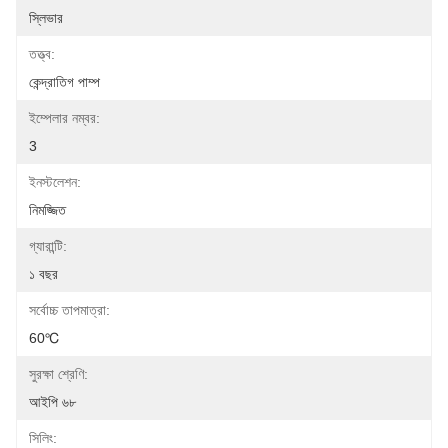
স্লিভার
তত্ত্ব:
কেন্দ্রাতিগ পাম্প
ইম্পেলার নম্বর:
3
ইনস্টলেশন:
নিমজ্জিত
গ্যারান্টি:
১ বছর
সর্বোচ্চ তাপমাত্রা:
60℃
সুরক্ষা শ্রেণি:
আইপি ৬৮
সিলিং: