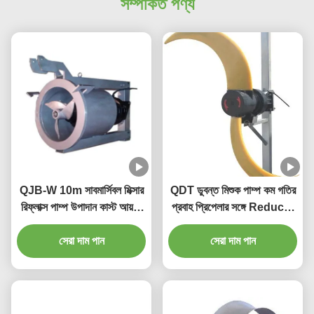
সম্পর্কিত পণ্য
QJB-W 10m সাবমার্সিবল মিক্সার
QDT ডুবন্ত মিশুক পাম্প কম গতির
রিফ্লাক্স পাম্প উপাদান কাস্ট আয়রন
প্রবাহ প্রিপেলার সঙ্গে Reducer
স্টেইনলেস স্টিলের উপর
উপাদান ঢালাই লোহা স্টেইনলেস স্টীল
সেরা দাম পান
সেরা দাম পান