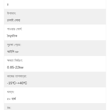
চ
উপাদান:
ঢালাই লোহা
পাওয়ার সোর্স:
বৈদ্যুতিক
সুরক্ষা গ্রেড:
আইপি ৬৮
ক্ষমতা নির্ধারণ:
0.85-22kw
কাজের তাপমাত্রা:
-15℃~+40℃
ঘনত্ব:
৫০ হার্জ
রঙ: