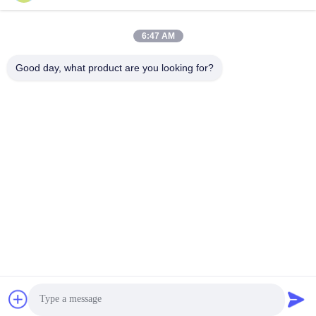
wfmbeide@163.com
কাজের সময়
6:47 AM
08:00-17:00
Good day, what product are you looking for?
আমাদের ঠিকানা
ঠিকানা
নং 121। কেচেং টাউন কুঝো ঝেজিয়াং চীন
টেলিফোন
86-570-8017861
চীন ভালো মানের সাবমার্সিবল স্যুয়ারেজ পাম্প সরবরাহকারী। কপিরাইট © -2026
QUZHOU ZHONGYI CHEMICALS CO.,LTD সমস্ত অধিকার সংরক্ষিত।
গোপনীয়তা নীতি
|
সাইট ম্যাপ