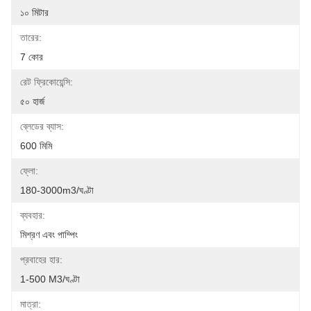
১০ মিটার
তারের:
7 কোর
রেট ফ্রিকোয়েন্সি:
৫০ হার্জ
ব্লেডের ব্যাস:
600 মিমি
ফ্লো:
180-3000m3/ঘণ্টা
ব্যবহার:
মিশ্রণ এবং পাম্পিং
প্রবাহের হার:
1-500 M3/ঘণ্টা
মাত্রা: