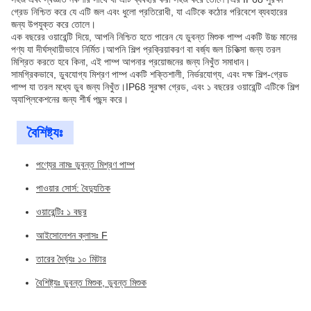
গ্রেড নিশ্চিত করে যে এটি জল এবং ধুলো প্রতিরোধী, যা এটিকে কঠোর পরিবেশে ব্যবহারের
জন্য উপযুক্ত করে তোলে।
এক বছরের ওয়ারেন্টি দিয়ে, আপনি নিশ্চিত হতে পারেন যে ডুবন্ত মিশুক পাম্প একটি উচ্চ মানের
পণ্য যা দীর্ঘস্থায়ীভাবে নির্মিত।আপনি শিল্প প্রক্রিয়াকরণ বা বর্জ্য জল চিকিত্সা জন্য তরল
মিশ্রিত করতে হবে কিনা, এই পাম্প আপনার প্রয়োজনের জন্য নিখুঁত সমাধান।
সামগ্রিকভাবে, ডুবযোগ্য মিশ্রণ পাম্প একটি শক্তিশালী, নির্ভরযোগ্য, এবং দক্ষ শিল্প-গ্রেড
পাম্প যা তরল মধ্যে ডুব জন্য নিখুঁত।IP68 সুরক্ষা গ্রেড, এবং ১ বছরের ওয়ারেন্টি এটিকে শিল্প
অ্যাপ্লিকেশনের জন্য শীর্ষ পছন্দ করে।
বৈশিষ্ট্যঃ
পণ্যের নামঃ ডুবন্ত মিশ্রণ পাম্প
পাওয়ার সোর্স: বৈদ্যুতিক
ওয়ারেন্টিঃ ১ বছর
আইসোলেশন ক্লাসঃ F
তারের দৈর্ঘ্যঃ ১০ মিটার
বৈশিষ্ট্যঃ ডুবন্ত মিশুক, ডুবন্ত মিশুক