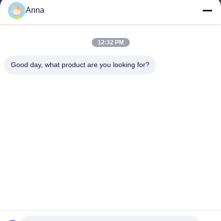
Anna
wfmbeide@163.com
কাজের সময়
12:32 PM
08:00-17:00
Good day, what product are you looking for?
আমাদের ঠিকানা
ঠিকানা
নং 121। কেচেং টাউন কুঝো ঝেজিয়াং চীন
টেলিফোন
86-570-8017861
চীন ভালো মানের সাবমার্সিবল স্যুয়ারেজ পাম্প সরবরাহকারী। কপিরাইট © -2026
QUZHOU ZHONGYI CHEMICALS CO.,LTD সমস্ত অধিকার সংরক্ষিত।