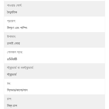
পাওয়ার সোর্স:
বৈদ্যুতিক
প্রয়োগ:
মিশ্রণ এবং পাম্পিং
উপাদান:
ঢালাই লোহা
গোলমাল স্তর:
≤50dB
স্ট্যান্ডার্ড বা ননস্ট্যান্ডার্ড:
স্ট্যান্ডার্ড
রঙ:
স্লিভার/কালো/লাল
চাপ:
নিম্ন চাপ