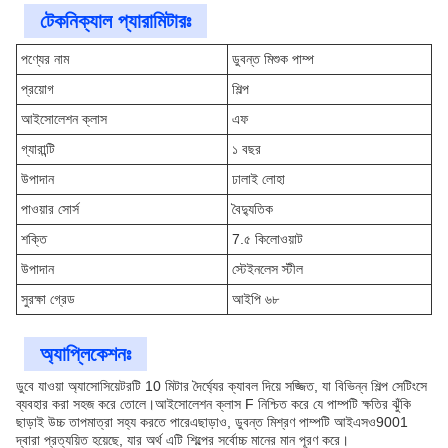
টেকনিক্যাল প্যারামিটারঃ
পণ্যের নাম
ডুবন্ত মিশুক পাম্প
প্রয়োগ
শিল্প
আইসোলেশন ক্লাস
এফ
গ্যারান্টি
১ বছর
উপাদান
ঢালাই লোহা
পাওয়ার সোর্স
বৈদ্যুতিক
শক্তি
7.৫ কিলোওয়াট
উপাদান
স্টেইনলেস স্টীল
সুরক্ষা গ্রেড
আইপি ৬৮
অ্যাপ্লিকেশনঃ
ডুবে যাওয়া অ্যাসোসিয়েটরটি 10 মিটার দৈর্ঘ্যের ক্যাবল দিয়ে সজ্জিত, যা বিভিন্ন শিল্প সেটিংসে
ব্যবহার করা সহজ করে তোলে।আইসোলেশন ক্লাস F নিশ্চিত করে যে পাম্পটি ক্ষতির ঝুঁকি
ছাড়াই উচ্চ তাপমাত্রা সহ্য করতে পারেএছাড়াও, ডুবন্ত মিশ্রণ পাম্পটি আইএসও9001
দ্বারা প্রত্যয়িত হয়েছে, যার অর্থ এটি শিল্পের সর্বোচ্চ মানের মান পূরণ করে।