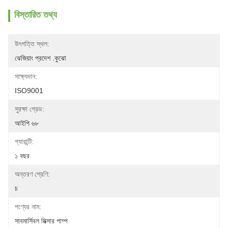
বিস্তারিত তথ্য
উৎপত্তি স্থল:
ঝেজিয়াং প্রদেশ .কুঝো
সাক্ষ্যদান:
ISO9001
সুরক্ষা গ্রেড:
আইপি ৬৮
গ্যারান্টি:
১ বছর
অন্তরণ শ্রেণি:
চ
পণ্যের নাম:
সাবমার্সিবল মিক্সার পাম্প