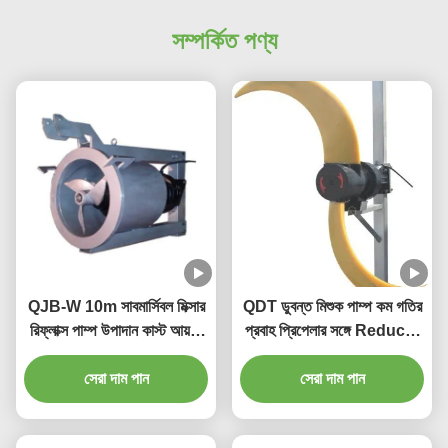
সম্পর্কিত পণ্য
QJB-W 10m সাবমার্সিবল মিক্সার
QDT ডুবন্ত মিশুক পাম্প কম গতির
রিফ্লাক্স পাম্প উপাদান কাস্ট আয়রন
প্রবাহ প্রিপেলার সঙ্গে Reducer
স্টেইনলেস স্টিলের উপর
উপাদান ঢালাই লোহা স্টেইনলেস স্টীল
সেরা দাম পান
সেরা দাম পান