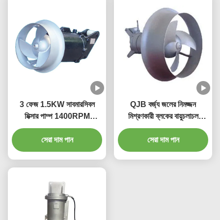
3 ফেজ 1.5KW সাবমারসিবল
QJB বর্জ্য জলের নিমজ্জন
মিক্সার পাম্প 1400RPM
মিশ্রণকারী ব্লকের বায়ুচলাচল
260mm 250N ওয়াটার ট্রিটমেন্ট
ট্যাঙ্কের জন্য উচ্চ চাপ
সেরা দাম পান
মিক্সার
সেরা দাম পান