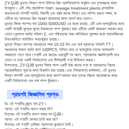
ZY-QJB ডুবন্ত মিশ্রণ পাম্প বিভিন্ন শিল্প অ্যাপ্লিকেশন অনুষ্ঠান এবং দৃশ্যকল্পের জন্য
উপযুক্ত। এটি পৌর প্রকৌশল প্রকল্প, sewage treatment plants,রাসায়নিক
কারখানাএই পাম্পটি স্লারি, নিকাশী এবং বর্জ্য জলের মিশ্রণ এবং পাম্পিং করতে সক্ষম, যা
এটিকে বড় আকারের শিল্প প্রকল্পে ব্যবহারের জন্য আদর্শ করে তোলে।
ডুবন্ত মিশুক পাম্পের দাম 1000-5000USD এর মধ্যে রয়েছে, এটি এমন ক্লায়েন্টদের জন্য
একটি সাশ্রয়ী মূল্যের মূল্যে উচ্চমানের পাম্প খুঁজছেন যারা এটিকে একটি ব্যয়বহুল সমাধান করে
তোলে।ন্যূনতম অর্ডার পরিমাণ 2, এবং পরিবহনের সময় অতিরিক্ত সুরক্ষার জন্য প্যাকেজিংয়ের
বিবরণগুলিতে প্লাইউড অন্তর্ভুক্ত রয়েছে।
ডুবন্ত মিশ্রণ পাম্পের সরবরাহের সময় 10-15 দিন এবং অর্থ প্রদানের শর্তগুলি TT।
সরবরাহের ক্ষমতা প্রতি মাসে 100PCS, নিশ্চিত করে যে ক্লায়েন্টরা তাদের অর্ডারগুলি
সময়মতো পেতে পারে।পণ্যটি এক বছরের ওয়ারেন্টি সহ আসে, গ্রাহকদের আত্মবিশ্বাসী করে
তোলে যে তারা একটি নির্ভরযোগ্য এবং দীর্ঘস্থায়ী পণ্য বিনিয়োগ করছে।
উপসংহারে, ZY-QJB ডুবন্ত মিশুক পাম্প একটি উচ্চ মানের পণ্য যা গ্রাহকদের শিল্পের
প্রয়োজনীয়তা পূরণের জন্য ডিজাইন করা হয়েছে।এবং নির্ভরযোগ্য কর্মক্ষমতা, এই ডুবন্ত
মিশ্রণ পাম্পটি এমন ক্লায়েন্টদের জন্য আদর্শ সমাধান যারা তাদের শিল্পের প্রয়োজনের জন্য
একটি নির্ভরযোগ্য এবং দক্ষ পাম্প খুঁজছেন।
প্রায়শই জিজ্ঞাসিত প্রশ্নঃ
উঃ এই পণ্যটির ব্র্যান্ড নাম ZY।
প্রশ্ন: এই পণ্যটির মডেল নম্বর কি?
উত্তরঃ এই পণ্যটির মডেল নম্বর হল QJB।
প্রশ্ন: এই পণ্যটি কোথায় তৈরি করা হয়?
উত্তরঃ এই পণ্যটি চেজিয়াং প্রদেশের কুঝোতে তৈরি।