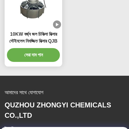
10KW বর্জ্য জল চিকিত্সা মিক্সার
স্টেইনলেস নিমজ্জিত মিক্সার QJB
সেরা দাম পান
আমাদের সাথে যোগাযোগ
QUZHOU ZHONGYI CHEMICALS
CO.,LTD
ই-মেইল