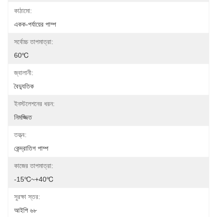
কাঠামো:
একক-পর্যায়ের পাম্প
সর্বোচ্চ তাপমাত্রা:
60℃
জ্বালানী:
বৈদ্যুতিক
ইনস্টলেশনের ধরন:
নিমজ্জিত
তত্ত্ব:
কেন্দ্রাতিগ পাম্প
কাজের তাপমাত্রা:
-15℃~+40℃
সুরক্ষা স্তর:
আইপি ৬৮