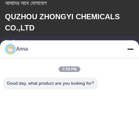
আমাদের সাথে যোগাযোগ
QUZHOU ZHONGYI CHEMICALS
CO.,LTD
ই-মেইল
Anna
wfmbeide@163.com
কাজের সময়
7:58 PM
08:00-17:00
Good day, what product are you looking for?
আমাদের ঠিকানা
ঠিকানা
নং 121। কেচেং টাউন কুঝো ঝেজিয়াং চীন
টেলিফোন
86-570-8017861