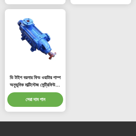
ডি টাইপ বয়লার ফিড ওয়াটার পাম্প
অনুভূমিক মাল্টিস্টেজ সেন্ট্রিফিউগাল
পাম্প একক সাকশন
সেরা দাম পান