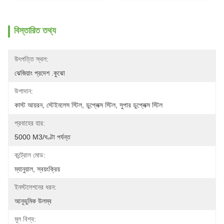
বিস্তারিত তথ্য
উৎপত্তি স্থল:
ঝেজিয়াং প্রদেশ .কুঝো
উপাদান:
কাস্ট আয়রন, স্টেইনলেস স্টিল, ডুপ্লেক্স স্টিল, সুপার ডুপ্লেক্স স্টিল
প্রবাহের হার:
5000 M3/ঘণ্টা পর্যন্ত
কন্ট্রোল মোড:
ম্যানুয়াল, স্বয়ংক্রিয়
ইনস্টলেশনের ধরন:
আনূভুমিক উলম্ব
মূল বিশ্ব: