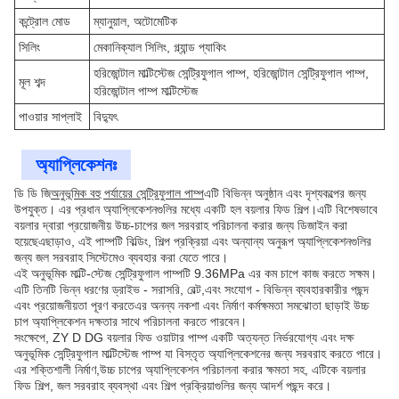
কন্ট্রোল মোড
ম্যানুয়াল, অটোমেটিক
সিলিং
মেকানিক্যাল সিলিং, গ্ল্যান্ড প্যাকিং
হরিজোন্টাল মাল্টিস্টেজ সেন্ট্রিফুগাল পাম্প, হরিজোন্টাল সেন্ট্রিফুগাল পাম্প,
মূল শব্দ
হরিজোন্টাল পাম্প মাল্টিস্টেজ
পাওয়ার সাপ্লাই
বিদ্যুৎ
অ্যাপ্লিকেশনঃ
ডি ডি জি
অনুভূমিক বহু পর্যায়ের সেন্ট্রিফুগাল পাম্প
এটি বিভিন্ন অনুষ্ঠান এবং দৃশ্যকল্পের জন্য
উপযুক্ত। এর প্রধান অ্যাপ্লিকেশনগুলির মধ্যে একটি হল বয়লার ফিড শিল্প।এটি বিশেষভাবে
বয়লার দ্বারা প্রয়োজনীয় উচ্চ-চাপের জল সরবরাহ পরিচালনা করার জন্য ডিজাইন করা
হয়েছেএছাড়াও, এই পাম্পটি বিল্ডিং, শিল্প প্রক্রিয়া এবং অন্যান্য অনুরূপ অ্যাপ্লিকেশনগুলির
জন্য জল সরবরাহ সিস্টেমেও ব্যবহার করা যেতে পারে।
এই অনুভূমিক মাল্টি-স্টেজ সেন্ট্রিফুগাল পাম্পটি 9.36MPa এর কম চাপে কাজ করতে সক্ষম।
এটি তিনটি ভিন্ন ধরণের ড্রাইভ - সরাসরি, বেল্ট,এবং সংযোগ - বিভিন্ন ব্যবহারকারীর পছন্দ
এবং প্রয়োজনীয়তা পূরণ করতেএর অনন্য নকশা এবং নির্মাণ কর্মক্ষমতা সমঝোতা ছাড়াই উচ্চ
চাপ অ্যাপ্লিকেশন দক্ষতার সাথে পরিচালনা করতে পারবেন।
সংক্ষেপে, ZY D DG বয়লার ফিড ওয়াটার পাম্প একটি অত্যন্ত নির্ভরযোগ্য এবং দক্ষ
অনুভূমিক সেন্ট্রিফুগাল মাল্টিস্টেজ পাম্প যা বিস্তৃত অ্যাপ্লিকেশনের জন্য সরবরাহ করতে পারে।
এর শক্তিশালী নির্মাণ,উচ্চ চাপের অ্যাপ্লিকেশন পরিচালনা করার ক্ষমতা সহ, এটিকে বয়লার
ফিড শিল্প, জল সরবরাহ ব্যবস্থা এবং শিল্প প্রক্রিয়াগুলির জন্য আদর্শ পছন্দ করে।