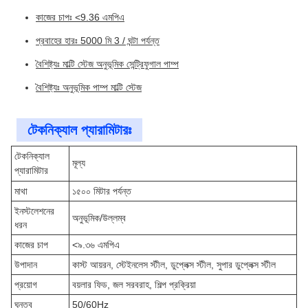
কাজের চাপঃ <9.36 এমপিএ
প্রবাহের হারঃ 5000 মি 3 / ঘন্টা পর্যন্ত
বৈশিষ্ট্যঃ মাল্টি স্টেজ অনুভূমিক সেন্ট্রিফুগাল পাম্প
বৈশিষ্ট্যঃ অনুভূমিক পাম্প মাল্টি স্টেজ
টেকনিক্যাল প্যারামিটারঃ
টেকনিক্যাল
মূল্য
প্যারামিটার
মাথা
১৫০০ মিটার পর্যন্ত
ইনস্টলেশনের
অনুভূমিক/উল্লম্ব
ধরন
কাজের চাপ
<৯.৩৬ এমপিএ
উপাদান
কাস্ট আয়রন, স্টেইনলেস স্টীল, ডুপ্লেক্স স্টীল, সুপার ডুপ্লেক্স স্টীল
প্রয়োগ
বয়লার ফিড, জল সরবরাহ, শিল্প প্রক্রিয়া
ঘনত্ব
50/60Hz