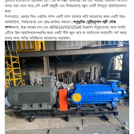
ন্যূনতম ডাউনটাইম প্রয়োজন হয়। এর কম্প্যাক্ট আকারের অর্থ এটি সহজেই বিদ্যমান সিস্টেমে
সংহত করা যেতে পারে,এটি একটি বহুমুখী এবং নির্ভরযোগ্য পছন্দ একটি বিস্তৃত অ্যাপ্লিকেশন
জন্য.
উপসংহারে, বয়লার ফিড ওয়াটার পাম্প একটি বাষ্প বয়লারে পানি সরবরাহের জন্য একটি উচ্চ-
কার্যকারিতা, নির্ভরযোগ্য এবং ব্যয়-কার্যকর সমাধান।
অনুভূমিক সেন্ট্রিফুগাল মাল্টি স্টেজ
পাম্প
নকশা, উচ্চ কাজের চাপ,এবং API610/ISO2548 ডিজাইন স্ট্যান্ডার্ডের সাথে সম্মতি
এটিকে শিল্প অ্যাপ্লিকেশনগুলির জন্য একটি শীর্ষ পছন্দ করে যা সর্বোত্তম অপারেটিং শর্ত বজায়
রাখার জন্য পানির অবিচ্ছিন্ন সরবরাহের প্রয়োজন.