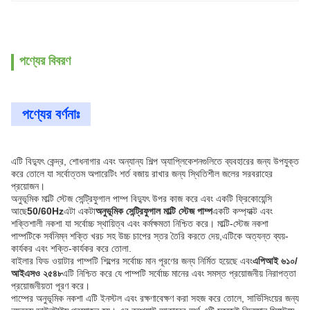
পণ্যের বিবরণ
পণ্যের বর্ণনাঃ
এটি বিদ্যুৎ কেন্দ্র, শোধনাগার এবং অন্যান্য শিল্প অ্যাপ্লিকেশনগুলিতে ব্যবহারের জন্য উপযুক্ত
করে তোলে যা সর্বোত্তম অপারেটিং শর্ত বজায় রাখার জন্য স্থিতিশীল জলের সরবরাহের
প্রয়োজন।
অনুভূমিক মাল্টি স্টেজ সেন্ট্রিফুগাল পাম্প বিদ্যুৎ উপর কাজ করে এবং একটি ফ্রিকোয়েন্সি
আছে
50/60Hz
এটা একটা
অনুভূমিক সেন্ট্রিফুগাল মাল্টি স্টেজ পাম্প
একটি কম্প্যাক্ট এবং
শক্তিশালী নকশা যা সর্বোচ্চ স্থায়িত্ব এবং কর্মক্ষমতা নিশ্চিত করে। মাল্টি-স্টেজ নকশা
পাম্পটিকে সর্বনিম্ন শক্তি খরচ সহ উচ্চ চাপের স্তর তৈরি করতে দেয়,এটিকে অত্যন্ত ব্যয়-
কার্যকর এবং শক্তি-কার্যকর করে তোলা.
বাইলার ফিড ওয়াটার পাম্পটি শিল্পের সর্বোচ্চ মান পূরণের জন্য নির্মিত হয়েছে এবং
এপিআই ৬১০/
আইএসও ২৫৪৮
এটি নিশ্চিত করে যে পাম্পটি সর্বোচ্চ মানের এবং সমস্ত প্রয়োজনীয় নিরাপত্তা
প্রয়োজনীয়তা পূরণ করে।
পাম্পের অনুভূমিক নকশা এটি ইনস্টল এবং রক্ষণাবেক্ষণ করা সহজ করে তোলে, সার্ভিসিংয়ের জন্য