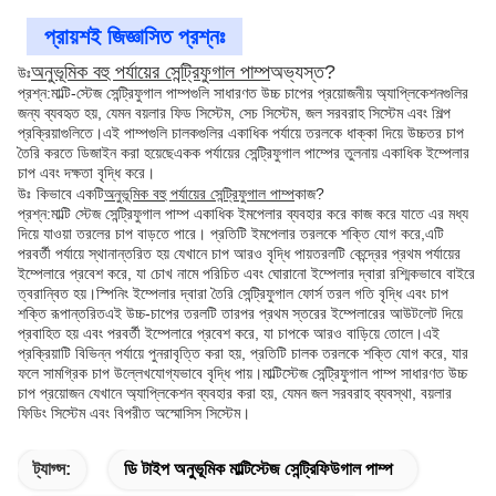
প্রায়শই জিজ্ঞাসিত প্রশ্নঃ
অনুভূমিক বহু পর্যায়ের সেন্ট্রিফুগাল পাম্প
অভ্যস্ত?
উঃ
প্রশ্ন:
মাল্টি-স্টেজ সেন্ট্রিফুগাল পাম্পগুলি সাধারণত উচ্চ চাপের প্রয়োজনীয় অ্যাপ্লিকেশনগুলির
জন্য ব্যবহৃত হয়, যেমন বয়লার ফিড সিস্টেম, সেচ সিস্টেম, জল সরবরাহ সিস্টেম এবং শিল্প
প্রক্রিয়াগুলিতে।এই পাম্পগুলি চালকগুলির একাধিক পর্যায়ে তরলকে ধাক্কা দিয়ে উচ্চতর চাপ
তৈরি করতে ডিজাইন করা হয়েছেএকক পর্যায়ের সেন্ট্রিফুগাল পাম্পের তুলনায় একাধিক ইম্পেলার
চাপ এবং দক্ষতা বৃদ্ধি করে।
উঃ
কিভাবে একটি
অনুভূমিক বহু পর্যায়ের সেন্ট্রিফুগাল পাম্প
কাজ?
প্রশ্ন:
মাল্টি স্টেজ সেন্ট্রিফুগাল পাম্প একাধিক ইমপেলার ব্যবহার করে কাজ করে যাতে এর মধ্য
দিয়ে যাওয়া তরলের চাপ বাড়তে পারে। প্রতিটি ইমপেলার তরলকে শক্তি যোগ করে,এটি
পরবর্তী পর্যায়ে স্থানান্তরিত হয় যেখানে চাপ আরও বৃদ্ধি পায়তরলটি কেন্দ্রের প্রথম পর্যায়ের
ইম্পেলারে প্রবেশ করে, যা চোখ নামে পরিচিত এবং ঘোরানো ইম্পেলার দ্বারা রশ্মিকভাবে বাইরে
ত্বরান্বিত হয়।স্পিনিং ইম্পেলার দ্বারা তৈরি সেন্ট্রিফুগাল ফোর্স তরল গতি বৃদ্ধি এবং চাপ
শক্তি রূপান্তরিতএই উচ্চ-চাপের তরলটি তারপর প্রথম স্তরের ইম্পেলারের আউটলেট দিয়ে
প্রবাহিত হয় এবং পরবর্তী ইম্পেলারে প্রবেশ করে, যা চাপকে আরও বাড়িয়ে তোলে।এই
প্রক্রিয়াটি বিভিন্ন পর্যায়ে পুনরাবৃত্তি করা হয়, প্রতিটি চালক তরলকে শক্তি যোগ করে, যার
ফলে সামগ্রিক চাপ উল্লেখযোগ্যভাবে বৃদ্ধি পায়।মাল্টিস্টেজ সেন্ট্রিফুগাল পাম্প সাধারণত উচ্চ
চাপ প্রয়োজন যেখানে অ্যাপ্লিকেশন ব্যবহার করা হয়, যেমন জল সরবরাহ ব্যবস্থা, বয়লার
ফিডিং সিস্টেম এবং বিপরীত অস্মোসিস সিস্টেম।
ট্যাগ্স:
ডি টাইপ অনুভূমিক মাল্টিস্টেজ সেন্ট্রিফিউগাল পাম্প