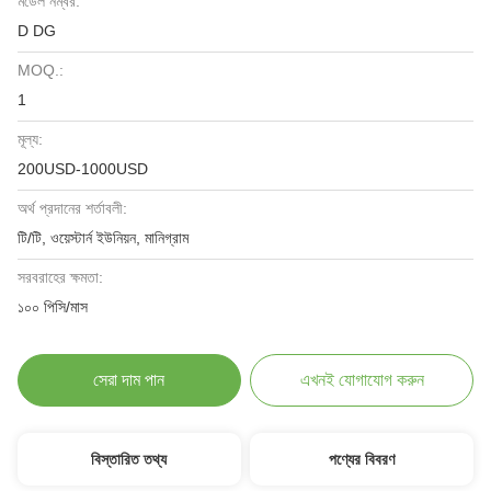
মডেল নম্বর:
D DG
MOQ.:
1
মূল্য:
200USD-1000USD
অর্থ প্রদানের শর্তাবলী:
টি/টি, ওয়েস্টার্ন ইউনিয়ন, মানিগ্রাম
সরবরাহের ক্ষমতা:
১০০ পিসি/মাস
সেরা দাম পান
এখনই যোগাযোগ করুন
বিস্তারিত তথ্য
পণ্যের বিবরণ