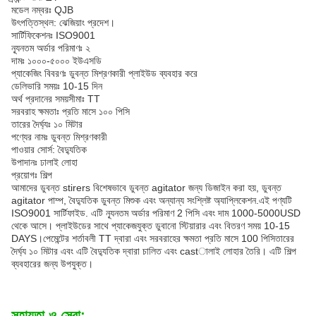
মডেল নম্বরঃ QJB
উৎপত্তিস্থল: ঝেজিয়াং প্রদেশ।
সার্টিফিকেশনঃ ISO9001
ন্যূনতম অর্ডার পরিমাণঃ ২
দামঃ ১০০০-৫০০০ ইউএসডি
প্যাকেজিং বিবরণঃ ডুবন্ত মিশ্রণকারী প্লাইউড ব্যবহার করে
ডেলিভারি সময়ঃ 10-15 দিন
অর্থ প্রদানের সময়সীমাঃ TT
সরবরাহ ক্ষমতাঃ প্রতি মাসে ১০০ পিসি
তারের দৈর্ঘ্যঃ ১০ মিটার
পণ্যের নামঃ ডুবন্ত মিশ্রণকারী
পাওয়ার সোর্স: বৈদ্যুতিক
উপাদানঃ ঢালাই লোহা
প্রয়োগঃ শিল্প
আমাদের ডুবন্ত stirers বিশেষভাবে ডুবন্ত agitator জন্য ডিজাইন করা হয়, ডুবন্ত
agitator পাম্প, বৈদ্যুতিক ডুবন্ত মিশুক এবং অন্যান্য সংশ্লিষ্ট অ্যাপ্লিকেশন.এই পণ্যটি
ISO9001 সার্টিফাইড. এটি ন্যূনতম অর্ডার পরিমাণ 2 পিসি এবং দাম 1000-5000USD
থেকে আসে। প্লাইউডের সাথে প্যাকেজযুক্ত ডুবানো স্টিয়ারার এবং বিতরণ সময় 10-15
DAYS।পেমেন্টের শর্তাবলী TT দ্বারা এবং সরবরাহের ক্ষমতা প্রতি মাসে 100 পিসিতারের
দৈর্ঘ্য ১০ মিটার এবং এটি বৈদ্যুতিক দ্বারা চালিত এবং castালাই লোহার তৈরি। এটি শিল্প
ব্যবহারের জন্য উপযুক্ত।
সহায়তা ও সেবা: