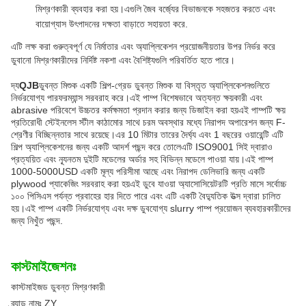
মিশ্রণকারী ব্যবহার করা হয়।এগুলি জৈব বর্জ্যের বিভাজনকে সহজতর করতে এবং
বায়োগ্যাস উৎপাদনের দক্ষতা বাড়াতে সহায়তা করে.
এটি লক্ষ করা গুরুত্বপূর্ণ যে নির্মাতার এবং অ্যাপ্লিকেশন প্রয়োজনীয়তার উপর নির্ভর করে
ডুবানো মিশ্রণকারীদের নির্দিষ্ট নকশা এবং বৈশিষ্ট্যগুলি পরিবর্তিত হতে পারে।
দ্য
QJB
ডুবন্ত মিশুক একটি শিল্প-গ্রেড ডুবন্ত মিশুক যা বিস্তৃত অ্যাপ্লিকেশনগুলিতে
নির্ভরযোগ্য পারফরম্যান্স সরবরাহ করে।এই পাম্প বিশেষভাবে অত্যন্ত ক্ষয়কারী এবং
abrasive পরিবেশে উচ্চতর কর্মক্ষমতা প্রদান করার জন্য ডিজাইন করা হয়এই পাম্পটি ক্ষয়
প্রতিরোধী স্টেইনলেস স্টীল কাঠামোর সাথে চরম অবস্থার মধ্যে নিরাপদ অপারেশন জন্য F-
শ্রেণীর বিচ্ছিন্নতার সাথে রয়েছে।এর 10 মিটার তারের দৈর্ঘ্য এবং 1 বছরের ওয়ারেন্টি এটি
শিল্প অ্যাপ্লিকেশনের জন্য একটি আদর্শ পছন্দ করে তোলেএটি ISO9001 সিই দ্বারাও
প্রত্যয়িত এবং ন্যূনতম দুইটি মডেলের অর্ডার সহ বিভিন্ন মডেলে পাওয়া যায়।এই পাম্প
1000-5000USD একটি মূল্য পরিসীমা আছে এবং নিরাপদ ডেলিভারি জন্য একটি
plywood প্যাকেজিং সরবরাহ করা হয়এই ডুবে যাওয়া অ্যাসোসিয়েটরটি প্রতি মাসে সর্বোচ্চ
১০০ পিসিএস পর্যন্ত প্রবাহের হার দিতে পারে এবং এটি একটি বৈদ্যুতিক উত্স দ্বারা চালিত
হয়।এই পাম্প একটি নির্ভরযোগ্য এবং দক্ষ ডুবযোগ্য slurry পাম্প প্রয়োজন ব্যবহারকারীদের
জন্য নিখুঁত পছন্দ.
কাস্টমাইজেশনঃ
কাস্টমাইজড ডুবন্ত মিশ্রণকারী
ব্র্যান্ড নামঃ ZY