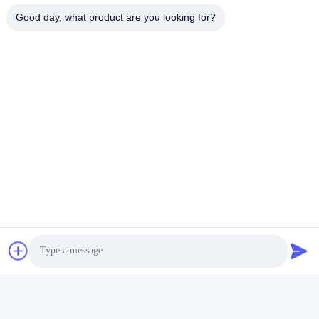
08:00-17:00
Good day, what product are you looking for?
আমাদের ঠিকানা
ঠিকানা
নং 121। কেচেং টাউন কুঝো ঝেজিয়াং চীন
টেলিফোন
86-570-8017861
চীন ভালো মানের সাবমার্সিবল স্যুয়ারেজ পাম্প সরবরাহকারী। কপিরাইট © -2026
QUZHOU ZHONGYI CHEMICALS CO.,LTD সমস্ত অধিকার সংরক্ষিত।
গোপনীয়তা নীতি
|
সাইট ম্যাপ