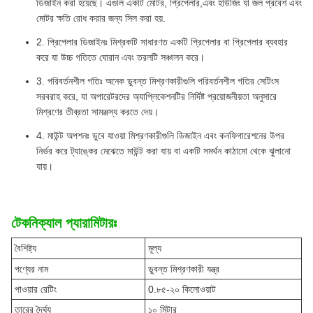
ডিজাইন করা হয়েছে। এগুলি একটি মোটর, প্রিপেলার,এবং হাউজিং যা জল প্রবেশ এবং
মোটর ক্ষতি রোধ করার জন্য সিল করা হয়.
2. প্রিপেলার ডিজাইনঃ মিশ্রকটি সাধারণত একটি প্রিপেলার বা প্রিপেলার ব্যবহার
করে যা উচ্চ গতিতে ঘোরান এবং তরলটি সঞ্চালন করে।
3. পরিবর্তনশীল গতিঃ অনেক ডুবন্ত মিশ্রণকারীগুলি পরিবর্তনশীল গতির সেটিংস
সরবরাহ করে, যা অপারেটরদের অ্যাপ্লিকেশনটির নির্দিষ্ট প্রয়োজনীয়তা অনুসারে
মিশ্রণের তীব্রতা সামঞ্জস্য করতে দেয়।
4. মাউন্ট অপশনঃ ডুবে যাওয়া মিশ্রণকারীগুলি ডিজাইন এবং কনফিগারেশনের উপর
নির্ভর করে ট্যাঙ্কের মেঝেতে মাউন্ট করা যায় বা একটি সমর্থন কাঠামো থেকে ঝুলানো
যায়।
টেকনিক্যাল প্যারামিটারঃ
বৈশিষ্ট্য
মূল্য
পণ্যের নাম
ডুবন্ত মিশ্রণকারী যন্ত্র
পাওয়ার রেটিং
0.৮৫-২০ কিলোওয়াট
তারের দৈর্ঘ্য
১০ মিটার