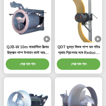
QJB-W 10m সাবমার্সিবল মিক্সার
QDT ডুবন্ত মিশুক পাম্প কম গতির
রিফ্লাক্স পাম্প উপাদান কাস্ট আয়রন
প্রবাহ প্রিপেলার সঙ্গে Reducer
স্টেইনলেস স্টিলের উপর
উপাদান ঢালাই লোহা স্টেইনলেস স্টীল
সেরা দাম পান
সেরা দাম পান