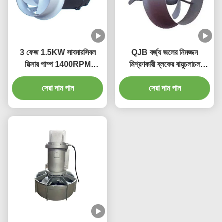
3 ফেজ 1.5KW সাবমারসিবল
QJB বর্জ্য জলের নিমজ্জন
মিক্সার পাম্প 1400RPM
মিশ্রণকারী ব্লকের বায়ুচলাচল
260mm 250N ওয়াটার ট্রিটমেন্ট
ট্যাঙ্কের জন্য উচ্চ চাপ
সেরা দাম পান
মিক্সার
সেরা দাম পান