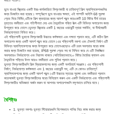
করতে পারেন।
ডুবে যাওয়া স্ক্রিবার একটি উচ্চ-কার্যকারিতা মিশ্রণকারী যা চাহিদাপূর্ণ শিল্প অ্যাপ্লিকেশনগুলির
জন্য ডিজাইন করা হয়েছে। সম্পূর্ণরূপে ডুবে যাওয়ার ক্ষমতা, এই পাম্পটি আইপি 68 সুরক্ষা
গ্রেড দিয়ে নির্মিত,এটিকে শিল্প ব্যবহারের জন্য আদর্শ পছন্দ করেএকটি 10 মিটার দীর্ঘ তারের
বৃহত্তর নমনীয়তা এবং গতিশীলতা দেয় এবং বৈদ্যুতিক শক্তি উত্স এটি বিভিন্ন অপারেশন জন্য
উপযুক্ত করে তোলে।ডুবন্ত স্ক্রিবার একটি 1 বছরের ওয়ারেন্টি দ্বারা সমর্থিত, যা দীর্ঘমেয়াদী
নির্ভরযোগ্যতা নিশ্চিত করে।
এই শক্তিশালী ডুবানো মিশ্রণকারী উচ্চতর কর্মক্ষমতা এবং দক্ষতা প্রদান করে, এটি কঠিন শিল্প
অপারেশন জন্য একটি আদর্শ পছন্দ করে তোলে।এর শক্তিশালী নকশা এবং টেকসই নির্মাণ এটি
বিভিন্ন অ্যাপ্লিকেশনের জন্য উপযুক্ত করে তোলেএছাড়াও এটি চরম অবস্থার মধ্যে কাজ
করার জন্য ডিজাইন করা হয়েছে, IP68 সুরক্ষা গ্রেড সহ যা নিশ্চিত করে যে এটি নিমজ্জিত
অবস্থায়ও নির্ভরযোগ্য এবং নিরাপদ থাকবে।অতিরিক্তভাবে১০ মিটার দৈর্ঘ্যের ক্যাবল এবং
বৈদ্যুতিক শক্তির উৎস আরও নমনীয়তা এবং সুবিধা প্রদান করে।
ডুবন্ত মিশ্রণকারীগুলি শিল্প ক্রিয়াকলাপের জন্য একটি অপরিহার্য সরঞ্জাম। এর শক্তিশালী
নির্মাণ, নির্ভরযোগ্য কর্মক্ষমতা এবং 1 বছরের ওয়ারেন্টি সহ, এটি যে কোনও চাহিদাপূর্ণ
অ্যাপ্লিকেশনের জন্য একটি আদর্শ পছন্দ।এটি উচ্চতর স্তরের সুরক্ষা এবং নমনীয়তা প্রদান
করেআজই ডুবন্ত মিশ্রণকারীদের মধ্যে বিনিয়োগ করুন এবং একটি নির্ভরযোগ্য এবং শক্তিশালী
মিশ্রণকারীর অভিজ্ঞতা অর্জন করুন যা আপনার অপারেশনগুলি মসৃণভাবে চালিয়ে যাবে।
বৈশিষ্ট্যঃ
1. ডুবন্ত নকশাঃ ডুবন্ত স্টিয়ারারগুলি বিশেষভাবে পানির নিচে কাজ করার জন্য