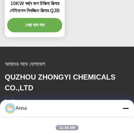
10KW বর্জ্য জল চিকিত্সা মিক্সার
স্টেইনলেস নিমজ্জিত মিক্সার QJB
সেরা দাম পান
আমাদের সাথে যোগাযোগ
QUZHOU ZHONGYI CHEMICALS
CO.,LTD
ই-মেইল
Anna
wfmbeide@163.com
কাজের সময়
11:38 AM