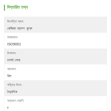
বিস্তারিত তথ্য
উৎপত্তি স্থল:
ঝেজিয়াং প্রদেশ .কুঝো
সাক্ষ্যদান:
ISO9001
উপাদান:
ঢালাই লোহা
আবেদন:
শিল্প
শক্তির উৎস:
বৈদ্যুতিক
অন্তরণ শ্রেণি:
চ