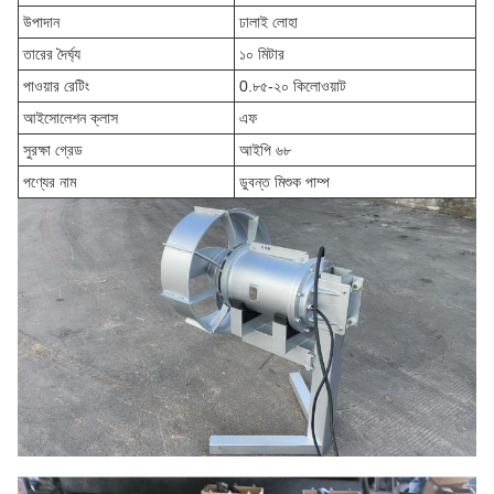
উপাদান
ঢালাই লোহা
তারের দৈর্ঘ্য
১০ মিটার
পাওয়ার রেটিং
0.৮৫-২০ কিলোওয়াট
আইসোলেশন ক্লাস
এফ
সুরক্ষা গ্রেড
আইপি ৬৮
পণ্যের নাম
ডুবন্ত মিশুক পাম্প