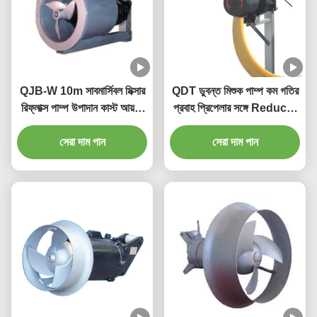
QJB-W 10m সাবমার্সিবল মিক্সার
QDT ডুবন্ত মিশুক পাম্প কম গতির
রিফ্লাক্স পাম্প উপাদান কাস্ট আয়রন
প্রবাহ প্রিপেলার সঙ্গে Reducer
স্টেইনলেস স্টিলের উপর
উপাদান ঢালাই লোহা স্টেইনলেস স্টীল
সেরা দাম পান
সেরা দাম পান