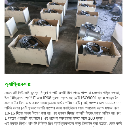
অ্যাপ্লিকেশনঃ
জেডওয়াই কিউজেবি ডুবন্ত মিশ্রণ পাম্পটি একটি শিল্প গ্রেড পাম্প যা চমৎকার শক্তি দক্ষতা,
উচ্চ বিচ্ছিন্নতা শ্রেণি F এবং IP68 সুরক্ষা গ্রেড সহ।এটি ISO9001 দ্বারা প্রত্যয়িত
এবং পানির নিচে কাজ করতে সক্ষমন্যূনতম অর্ডার পরিমাণ ২টি। এই পাম্পের দাম ১০০০-৫০০০
মার্কিন ডলার।এটি ডুবন্ত স্লারি পাম্পের জন্য প্লাইউডের সাথে প্যাকেজ করাও সম্ভব এবং
10-15 দিনের মধ্যে বিতরণ করা হয়. এই ডুবন্ত মিক্সার পাম্পটি বিদ্যুৎ দ্বারা চালিত হয় এবং
1 বছরের ওয়ারেন্টি সহ আসে। এই পাম্পের সরবরাহের ক্ষমতা মাসে 100 টুকরা।
এই ডুবন্ত মিশ্রণ পাম্পটি বিভিন্ন শিল্প অ্যাপ্লিকেশনের জন্য ডিজাইন করা হয়েছে, যেমন বর্জ্য