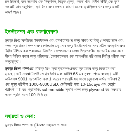
জল চিকিত্সা, জল সরবরাহ এবং নিষ্কাশন, বিদ্যুৎ কেন্দ্র, কয়লা খনি, নির্মাণ সাইট,এবং কৃষি
সেচএটি তার বহুমুখিতা, স্থায়িত্ব এবং দক্ষতার কারণে অনেক অ্যাপ্লিকেশনের জন্য একটি
আদর্শ পছন্দ।
ইনস্টলেশন এবং রক্ষণাবেক্ষণঃ
ডুবন্ত মিশ্রণকারীদের ইনস্টলেশন এবং রক্ষণাবেক্ষণের জন্য সাধারণত কিছু পেশাদার জ্ঞান এবং
দক্ষতা প্রয়োজন।কম্পন এবং গোলমাল এড়ানোর জন্য ইনস্টলেশনের সময় সঠিক অবস্থান এবং
ফিক্সিং নিশ্চিত করা প্রয়োজন. নিয়মিত রক্ষণাবেক্ষণের মধ্যে মিশ্রণকারীর স্বাভাবিক কাজ এবং
জীবন নিশ্চিত করার জন্য পরিষ্কার, তৈলাক্তকরণ এবং অংশগুলির পরিধানের ডিগ্রি পরীক্ষা করা
অন্তর্ভুক্ত।
ডুবন্ত মিশুক পাম্প
এটি বিভিন্ন শিল্প অ্যাপ্লিকেশনগুলিতে ব্যবহারের জন্য ডিজাইন করা
হয়েছে। এটি castালাই লোহার তৈরি এবং আইপি 68 এর সুরক্ষা গ্রেড রয়েছে। এটি
আইএসও 9001 প্রত্যয়িত এবং 1 বছরের ওয়ারেন্টি সহ আসে।ন্যূনতম অর্ডার পরিমাণ 2
এবং মূল্য পরিসীমা 1000-5000USD. ডেলিভারি সময় 10-15days এবং পেমেন্ট
শর্তাবলী TT হয়. প্যাকেজিং submersible স্লারি পাম্প জন্য plywood হয়. সরবরাহ
ক্ষমতা প্রতি মাসে 100 পিসি হয়.
সহায়তা ও সেবা:
ডুবন্ত মিশুক পাম্প প্রযুক্তিগত সহায়তা ও সেবা