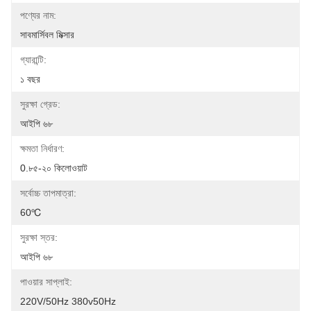
পণ্যের নাম:
সাবমার্সিবল মিক্সার
গ্যারান্টি:
১ বছর
সুরক্ষা গ্রেড:
আইপি ৬৮
ক্ষমতা নির্ধারণ:
0.৮৫-২০ কিলোওয়াট
সর্বোচ্চ তাপমাত্রা:
60℃
সুরক্ষা স্তর:
আইপি ৬৮
পাওয়ার সাপ্লাই:
220V/50Hz 380v50Hz