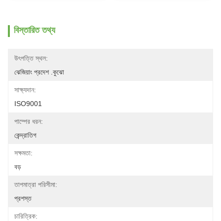
বিস্তারিত তথ্য
উৎপত্তি স্থল:
ঝেজিয়াং প্রদেশ .কুঝো
সাক্ষ্যদান:
ISO9001
পাম্পের ধরন:
কেন্দ্রাতিগ
সক্ষমতা:
বড়
তাপমাত্রা পরিসীমা:
প্রশস্ত
চারিত্রিক: