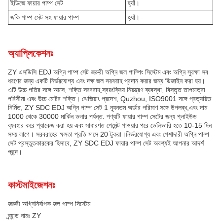
ইডিজে ফায়ার পাম্প সেট
হ্যাঁ।
জকি পাম্প সেট সহ ফায়ার পাম্প
হ্যাঁ।
অ্যাপ্লিকেশনঃ
ZY এসডিসি EDJ অগ্নি পাম্প সেট জরুরী অগ্নি জল পাম্পিং সিস্টেম এবং অগ্নি সুরক্ষা সব
ধরণের জন্য একটি নির্ভরযোগ্য এবং দক্ষ জল সরবরাহ প্রদান করার জন্য ডিজাইন করা হয়।
এটি উচ্চ গতির সঙ্গে আসে, শক্তি সরবরাহ,স্বয়ংক্রিয় নিয়ন্ত্রণ ব্যবস্থা, বিস্তৃত তাপমাত্রা
পরিসীমা এবং উচ্চ মোটর শক্তি। ঝেজিয়াং প্রদেশ, Quzhou, ISO9001 সঙ্গে প্রত্যয়িত
নির্মিত, ZY SDC EDJ অগ্নি পাম্প সেট 1 ন্যূনতম অর্ডার পরিমাণ সঙ্গে উপলব্ধ,এবং দাম
1000 থেকে 30000 মার্কিন ডলার পর্যন্ত. পণ্যটি ফায়ার পাম্প সেটের জন্য প্লাইউড
ব্যবহার করে প্যাকেজ করা হয় এবং সাধারণত পেমেন্ট পাওয়ার পরে ডেলিভারি হতে 10-15 দিন
সময় লাগে। সরবরাহের ক্ষমতা প্রতি মাসে 20 টুকরা।নির্ভরযোগ্য এবং পেশাদারী অগ্নি পাম্প
সেট প্রস্তুতকারকের হিসাবে, ZY SDC EDJ ফায়ার পাম্প সেট অবশ্যই আপনার আদর্শ
পছন্দ।
কাস্টমাইজেশনঃ
জরুরী অগ্নিনির্বাপক জল পাম্প সিস্টেম
ব্র্যান্ড নামঃ ZY