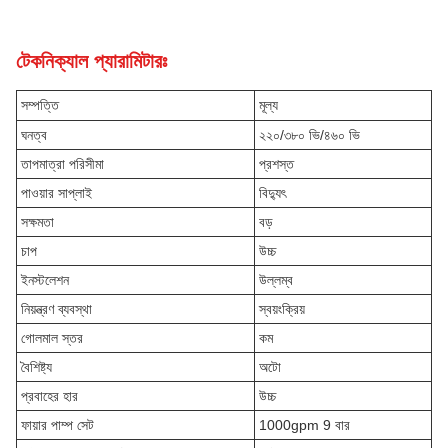
টেকনিক্যাল প্যারামিটারঃ
সম্পত্তি
মূল্য
ঘনত্ব
২২০/৩৮০ ভি/৪৬০ ভি
তাপমাত্রা পরিসীমা
প্রশস্ত
পাওয়ার সাপ্লাই
বিদ্যুৎ
সক্ষমতা
বড়
চাপ
উচ্চ
ইনস্টলেশন
উল্লম্ব
নিয়ন্ত্রণ ব্যবস্থা
স্বয়ংক্রিয়
গোলমাল স্তর
কম
বৈশিষ্ট্য
অটো
প্রবাহের হার
উচ্চ
ফায়ার পাম্প সেট
1000gpm 9 বার