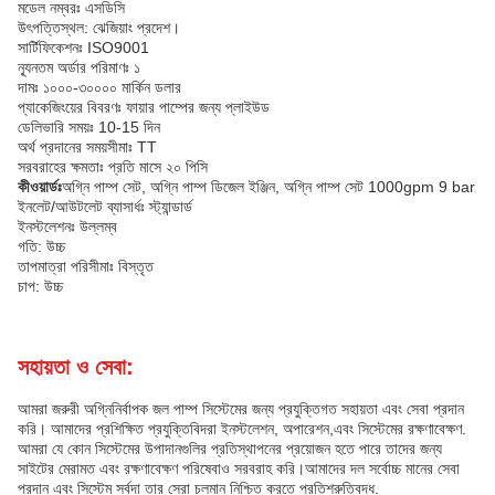
মডেল নম্বরঃ এসডিসি
উৎপত্তিস্থল: ঝেজিয়াং প্রদেশ।
সার্টিফিকেশনঃ ISO9001
ন্যূনতম অর্ডার পরিমাণঃ ১
দামঃ ১০০০-৩০০০০ মার্কিন ডলার
প্যাকেজিংয়ের বিবরণঃ ফায়ার পাম্পের জন্য প্লাইউড
ডেলিভারি সময়ঃ 10-15 দিন
অর্থ প্রদানের সময়সীমাঃ TT
সরবরাহের ক্ষমতাঃ প্রতি মাসে ২০ পিসি
কীওয়ার্ডঃ
অগ্নি পাম্প সেট, অগ্নি পাম্প ডিজেল ইঞ্জিন, অগ্নি পাম্প সেট 1000gpm 9 bar
ইনলেট/আউটলেট ব্যাসার্ধঃ স্ট্যান্ডার্ড
ইনস্টলেশনঃ উল্লম্ব
গতি: উচ্চ
তাপমাত্রা পরিসীমাঃ বিস্তৃত
চাপ: উচ্চ
সহায়তা ও সেবা:
আমরা জরুরী অগ্নিনির্বাপক জল পাম্প সিস্টেমের জন্য প্রযুক্তিগত সহায়তা এবং সেবা প্রদান
করি। আমাদের প্রশিক্ষিত প্রযুক্তিবিদরা ইনস্টলেশন, অপারেশন,এবং সিস্টেমের রক্ষণাবেক্ষণ.
আমরা যে কোন সিস্টেমের উপাদানগুলির প্রতিস্থাপনের প্রয়োজন হতে পারে তাদের জন্য
সাইটের মেরামত এবং রক্ষণাবেক্ষণ পরিষেবাও সরবরাহ করি।আমাদের দল সর্বোচ্চ মানের সেবা
প্রদান এবং সিস্টেম সর্বদা তার সেরা চলমান নিশ্চিত করতে প্রতিশ্রুতিবদ্ধ.