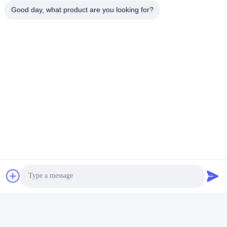
08:00-17:00
Good day, what product are you looking for?
আমাদের ঠিকানা
ঠিকানা
নং 121। কেচেং টাউন কুঝো ঝেজিয়াং চীন
টেলিফোন
86-570-8017861
চীন ভালো মানের সাবমার্সিবল স্যুয়ারেজ পাম্প সরবরাহকারী। কপিরাইট © -2026
QUZHOU ZHONGYI CHEMICALS CO.,LTD সমস্ত অধিকার সংরক্ষিত।
গোপনীয়তা নীতি
|
সাইট ম্যাপ