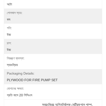
অটো
গোলমাল স্তর:
কম
গতি:
উচ্চ
চাপ:
উচ্চ
নিয়ন্ত্রণ ব্যবস্থা:
স্বয়ংক্রিয়
Packaging Details:
PLYWOOD FOR FIRE PUMP SET
যোগানের ক্ষমতা:
প্রতি মাসে 20 পিসিএস
স্বয়ংক্রিয় অগ্নিনির্বাপক সেন্ট্রিফুগাল পাম্প
, 