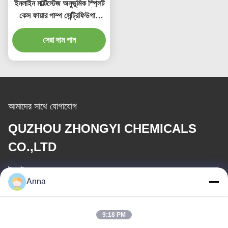
ইনলাইন মাল্টিস্টেজ অনুভূমিক স্প্লিট
কেস ফায়ার পাম্প সেন্ট্রিফিউগাল
ফায়ার ওয়াটার পাম্প
সেরা দাম পান
আমাদের সাথে যোগাযোগ
QUZHOU ZHONGYI CHEMICALS
CO.,LTD
ই-মেইল
Anna
wfmbeide@163.com
কাজের সময়
9:18 PM