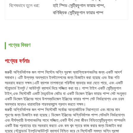
বিশেষভাবে তুলে ধরা:
হাই স্পিড সেন্ট্রিফুগাল ফায়ার পাম্প
, 
বাণিজ্যিক সেন্ট্রিফুগাল ফায়ার পাম্প
পণ্যের বিবরণ
পণ্যের বর্ণনাঃ
জরুরী অগ্নিনির্বাপক জল পাম্প সিস্টেম অগ্নি সুরক্ষা অ্যাপ্লিকেশনগুলির জন্য একটি আদর্শ
সমাধান। এটি উল্লম্ব অবস্থানে ইনস্টলেশনের জন্য ডিজাইন করা হয়েছে এবং উচ্চ গতি
সরবরাহ করতে সক্ষম।এটি ব্যাপক তাপমাত্রা পরিসীমা ব্যবহার করা যেতে পারে, এবং একটি
স্ট্যান্ডার্ড ইনপুট / আউটপুট ব্যাসার্ধ দিয়ে সজ্জিত করা হয়। পাম্প টাইপ একটি সেন্ট্রিফুগাল
টাইপ,এবং সিস্টেমটি একটি বৈদ্যুতিক মোটর বা একটি ডিজেল ইঞ্জিন ফায়ার পাম্প সেট সংযুক্ত
একটি ডিজেল ইঞ্জিনের সাথে উপলব্ধডিজেল ইঞ্জিনের ফায়ার পাম্প সেট নির্ভরযোগ্য এবং চরম
অবস্থার মধ্যেও ধারাবাহিক পারফরম্যান্স প্রদান করতে সক্ষম।
জরুরী অগ্নিনির্বাপক জল পাম্প সিস্টেমটি সর্বোচ্চ আন্তর্জাতিক নিরাপত্তা এবং মানের মান
পূরণের জন্য ডিজাইন করা হয়েছে। ডিজেল ইঞ্জিনের অগ্নিনির্বাপক পাম্প সেটগুলি নির্ভরযোগ্য
এবং দীর্ঘস্থায়ী উপাদানগুলির সাথে সজ্জিত,একটি দীর্ঘ সেবা জীবন নিশ্চিতসেন্ট্রিফুগাল পাম্পগুলি
একটি উচ্চ প্রবাহের হার সরবরাহ করতে এবং কম শব্দ স্তরে কাজ করার জন্য ডিজাইন করা
হয়েছে।স্ট্যান্ডার্ড ইনপুট/আউটপুট ব্যাসার্ধ নিশ্চিত করে যে সিস্টেমটি সমস্ত অগ্নি সুরক্ষা