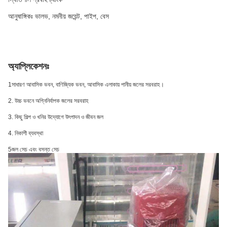
আনুষাঙ্গিকঃ ভালভ, নমনীয় জয়েন্ট, পাইপ, বেস
অ্যাপ্লিকেশনঃ
1সাধারণ আবাসিক ভবন, বাণিজ্যিক ভবন, আবাসিক এলাকায় পানীয় জলের সরবরাহ।
2. উচ্চ ভবনে অগ্নিনির্বাপক জলের সরবরাহ
3. কিছু শিল্প ও খনির উদ্যোগে উৎপাদন ও জীবন জল
4. নিকাশী ব্যবস্থা
5জল সেচ এবং বসন্ত সেচ