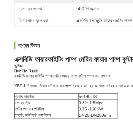
যোগানের ক্ষমতা:
500 পিসি/মাস
বিশেষভাবে তুলে ধরা:
এক্সবিডি ইমার্জেন্সি ফায়ার ওয়াটার পাম্প
পণ্যের বিবরণ
এক্সবিডি ফায়ারফাইটিং পাম্প মেরিন ফায়ার পাম্প বুস্ট
ভূমিকা
বিস্তারিত বিবরণ:
এক্সবিডি ফায়ার ফাইটিং পাম্প মেরিন ফায়ার পাম্প বুস্টার পাম্প বড় চাপ সহ
XBD-L উল্লম্ব সিঙ্গেল স্টেজ ফায়ার পাম্প ব্যবহার করা হয় অ-শস্য পরিষ্কার জল এবং 
প্রবাহ পরিসীমা
5~140L/S
চাপ ব্যাপ্তি
0.31~1.5Mpa
মোটর পাওয়ার পরিসীমা
0.75~160KW
ইনলেট/আউটলেট ক্যালিবার
DN25-DN200mm