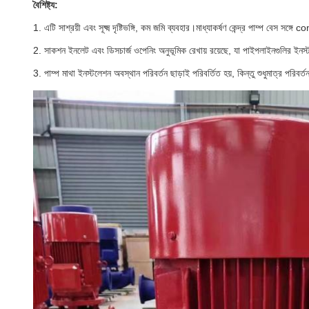
বৈশিষ্ট্য:
1. এটি সাশ্রয়ী এবং সূক্ষ্ম দৃষ্টিভঙ্গি, কম জমি ব্যবহার।মাধ্যাকর্ষণ কেন্দ্র পাম্প বেস সঙ
2. সাকশন ইনলেট এবং ডিসচার্জ ওপেনিং অনুভূমিক রেখায় রয়েছে, যা পাইপলাইনগুলির ই
3. পাম্প মাথা ইনস্টলেশন অবস্থান পরিবর্তন ছাড়াই পরিবর্তিত হয়, কিন্তু শুধুমাত্র পরিবর্