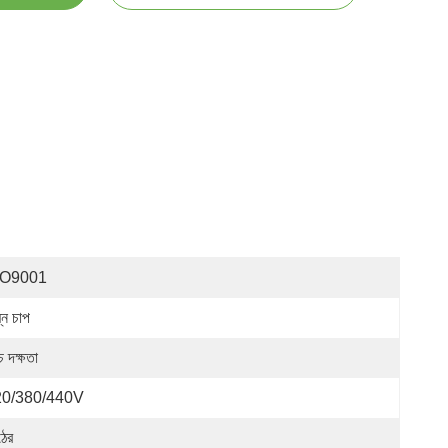
SO9001
্ন চাপ
চ দক্ষতা
20/380/440V
ঠের