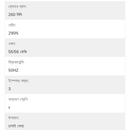
ব্লেডের ব্যাস:
260 মিমি
খোঁচা:
290N
ওজন:
55/56 কেজি
ফ্রিকোয়েন্সি:
50HZ
ইম্পেলার নম্বর:
3
অন্তরণ শ্রেণি:
চ
উপাদান:
ঢালাই লোহা