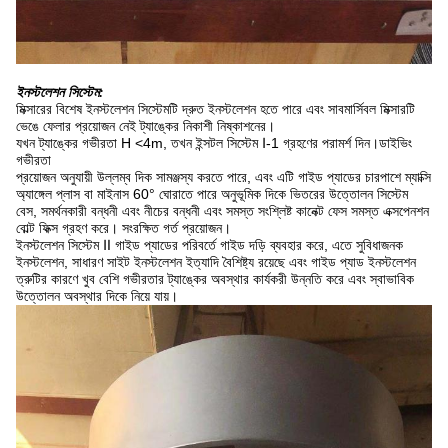
ইনস্টলেশন সিস্টেম:
মিক্সারের বিশেষ ইনস্টলেশন সিস্টেমটি দ্রুত ইনস্টলেশন হতে পারে এবং সাবমার্সিবল মিক্সারটি
ভেঙে ফেলার প্রয়োজন নেই ট্যাঙ্কের নিকাশী নিষ্কাশনের।
যখন ট্যাঙ্কের গভীরতা H <4m, তখন ইন্সটল সিস্টেম Ⅰ-1 গ্রহণের পরামর্শ দিন।ডাইভিং
গভীরতা
প্রয়োজন অনুযায়ী উল্লম্ব দিক সামঞ্জস্য করতে পারে, এবং এটি গাইড প্যাডের চারপাশে ম্যাক্সি
অ্যাঙ্গেল প্লাস বা মাইনাস 60° ঘোরাতে পারে অনুভূমিক দিকে ভিতরের উত্তোলন সিস্টেম
বেস, সমর্থনকারী বন্ধনী এবং নীচের বন্ধনী এবং সমস্ত সংশ্লিষ্ট কানেক্ট ফেস সমস্ত এক্সপেনশন
বোল্ট ফিক্স গ্রহণ করে। সংরক্ষিত গর্ত প্রয়োজন।
ইনস্টলেশন সিস্টেম Ⅱ গাইড প্যাডের পরিবর্তে গাইড দড়ি ব্যবহার করে, এতে সুবিধাজনক
ইনস্টলেশন, সাধারণ সাইট ইনস্টলেশন ইত্যাদি বৈশিষ্ট্য রয়েছে এবং গাইড প্যাড ইনস্টলেশন
ত্রুটির কারণে খুব বেশি গভীরতার ট্যাঙ্কের অবস্থার কার্যকরী উন্নতি করে এবং স্বাভাবিক
উত্তোলন অবস্থার দিকে নিয়ে যায়।