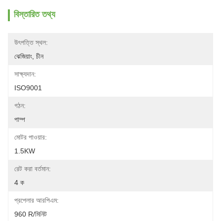
বিস্তারিত তথ্য
উৎপত্তি স্থল:
ঝেজিয়াং, চীন
সাক্ষ্যদান:
ISO9001
গঠন:
পাম্প
মোটর পাওয়ার:
1.5KW
রেট করা বর্তমান:
4 ক
প্রপেলার আরপিএম:
960 R/মিনিট