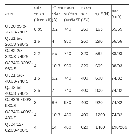
মোটর
রেট করা
ভ্যানের
ভ্যানের
ওজন
মডেল
পাওয়ার
বর্তমান
আরপিএম
ব্যাস
থ্রাস্ট(N)
(কেজি)
(কিলোওয়াট)
(A)
(আর/মিনিট)
(মিমি)
QJB0.85/8-
0.85
3.2
740
260
163
55/65
260/3-740/S
QJB1.5/6-
1.5
4
980
260
290
55/65
260/3-980/S
QJB2.2/8-
2.2
৫.৯
740
320
582
88/93
320/3-740/S
QJB4/6-320/3-
4
10.3
960
320
609
88/93
960/S
QJB1.5/8-
1.5
5.2
740
400
600
74/82
400/3-740/S
QJB2.5/8-
2.5
7
740
400
800
74/82
400/3-740/S
QJB3/8-400/3-
3
8.6
980
400
920
74/82
980/S
QJB4/6-400/3-
4
10.3
480
400
1200
74/82
480/S
QJB4/12-
4
14
480
620
1400
190/206
620/3-480/S