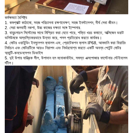
কর্মক্ষমতা বৈশিষ্ট্য
1. কমপ্যাক্ট কাঠামো, সহজ পরিচালনা রক্ষণাবেক্ষণ, সহজ ইনস্টলেশন, দীর্ঘ সেবা জীবন।
2. সেরা জলবাহী নকশা, উচ্চ কাজের দক্ষতা সঙ্গে ইম্পেলার.
3. বায়ুচলাচল সিস্টেমের সাথে মিশ্রিত করা যেতে পারে, শক্তি খরচ কমাতে, অক্সিজেন ভরাট
ভলিউমকে অস্বস্তিকরভাবে উন্নত করে, পলল প্রতিরোধ করতে কার্যকর।
4. মোটর ওয়াইন্ডিং ইনসুলেশন ক্যালস এফ, প্রোটেকশন ক্লাস IP68, আমদানি করা বিয়ারিং
নির্বাচন এবং মোটরটিকে আরও নিরাপদ এবং নির্ভরযোগ্য করতে একটি অনন্য পেটেন্ট মোটর
অ্যান্টি-কনডেনসেশন ডিভাইস
5. দুই উপায় যান্ত্রিক সীল, উপাদান হল মনোকার্বাইড, সমস্ত এক্সপোজার ফাস্টেনার স্টেইনলেস
স্টীল।