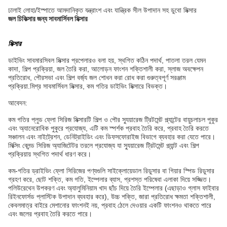
ঢালাই লোহা/ইস্পাতে আমদানিকৃত যন্ত্রাংশ এবং যান্ত্রিক সীল উপাদান সহ ডুবো মিক্সার
জল চিকিত্সার জন্য সাবমার্সিবল মিক্সার
মিক্সার
ডাইভিং সাবমারসিবল মিক্সার প্রপেলারও বলা হয়, স্থগিত কঠিন পদার্থ, পাতলা তরল যেমন
কাদা, শিল্প প্রক্রিয়া, জল তৈরি করা, আলোড়ন ফাংশন শক্তিশালী করা, স্লাজ অবক্ষেপন
প্রতিরোধ, পৌরসভা এবং শিল্প বর্জ্য জল শোধন করা রোধ করা গুরুত্বপূর্ণ সরঞ্জাম
প্রক্রিয়া.মিশ্র সাবমার্সিবল মিক্সার, কম গতির ডাইভিং মিক্সারে বিভক্ত।
আবেদন:
কম গতির প্লুড ফ্লো সিরিজ মিক্সারটি শিল্প ও পৌর স্যুয়ারেজ ট্রিটমেন্ট প্ল্যান্টের বায়ুচলাচল পুকুর
এবং অ্যানেরোবিক পুকুরে প্রযোজ্য, এটি কম স্পর্শক প্রবাহ তৈরি করে, প্রবাহ তৈরি করতে
সঞ্চালন এবং নাইট্রেশন, ডেনিট্রাইডিং এবং ডিফসফোরাইজ বিভাগে ব্যবহার করা যেতে পারে।
মিক্সিং ব্লেন্ড সিরিজ অ্যাজিটেটর তরলে প্রযোজ্য যা স্যুয়ারেজ ট্রিটমেন্ট প্ল্যান্ট এবং শিল্প
প্রক্রিয়ায় স্থগিত পদার্থ ধারণ করে।
কম-গতির ড্রাইভিং ফ্লো সিরিজের পণ্যগুলি সাইক্লোয়েডাল রিডুসার বা গিয়ার স্পিড রিডুসার
গ্রহণ করে, ছোট শক্তি, কম গতি, ইম্পেলার ব্যাস, প্রশস্ত পরিষেবা এলাকা দিয়ে সজ্জিত।
পলিউরেথেন উপকরণ এবং অ্যালুমিনিয়াম খাদ ছাঁচ দিয়ে তৈরি ইম্পেলার (এছাড়াও গ্লাস ফাইবার
রিইনফোর্সড প্লাস্টিক উপাদান ব্যবহার করে), উচ্চ শক্তি, জারা প্রতিরোধ ক্ষমতা শক্তিশালী,
কেবলমাত্র বাইরে মেশানোর ফাংশনই নয়, প্রবাহ ঠেলে দেওয়ার একটি ফাংশনও থাকতে পারে
এবং জলের প্রবাহ তৈরি করতে পারে।