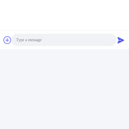
QJB-W 10m সাবমার্সিবল মিক্সার
QDT ডুবন্ত মিশুক পাম্প কম গতির
রিফ্লাক্স পাম্প উপাদান কাস্ট আয়রন
প্রবাহ প্রিপেলার সঙ্গে Reducer
স্টেইনলেস স্টিলের উপর
উপাদান ঢালাই লোহা স্টেইনলেস স্টীল
Photo
সেরা দাম পান
সেরা দাম পান
Video Call
Audio Call