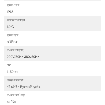
সুরক্ষা গ্রেড:
IP68
সর্বোচ্চ তাপমাত্রা:
60℃
সুরক্ষা স্তর:
আইপি ৬৮
পাওয়ার সাপ্লাই:
220V/50Hz 380v50Hz
মাথা:
1-50 এম
নিয়ন্ত্রণ ব্যবস্থা:
পরিবর্তনশীল ফ্রিকোয়েন্সি ড্রাইভ
পাওয়ার কর্ড দৈর্ঘ্য:
১০ মিটার