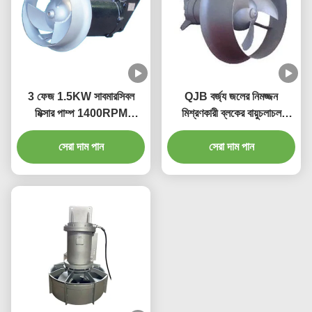
3 ফেজ 1.5KW সাবমারসিবল
QJB বর্জ্য জলের নিমজ্জন
মিক্সার পাম্প 1400RPM
মিশ্রণকারী ব্লকের বায়ুচলাচল
260mm 250N ওয়াটার ট্রিটমেন্ট
ট্যাঙ্কের জন্য উচ্চ চাপ
সেরা দাম পান
মিক্সার
সেরা দাম পান