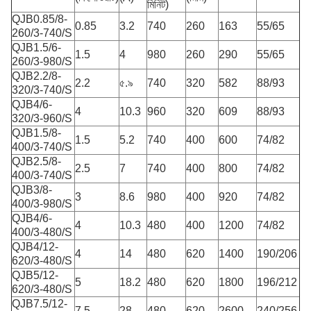
মিনিট)
QJB0.85/8-
0.85
3.2
740
260
163
55/65
260/3-740/S
QJB1.5/6-
1.5
4
980
260
290
55/65
260/3-980/S
QJB2.2/8-
2.2
৫.৯
740
320
582
88/93
320/3-740/S
QJB4/6-
4
10.3
960
320
609
88/93
320/3-960/S
QJB1.5/8-
1.5
5.2
740
400
600
74/82
400/3-740/S
QJB2.5/8-
2.5
7
740
400
800
74/82
400/3-740/S
QJB3/8-
3
8.6
980
400
920
74/82
400/3-980/S
QJB4/6-
4
10.3
480
400
1200
74/82
400/3-480/S
QJB4/12-
4
14
480
620
1400
190/206
620/3-480/S
QJB5/12-
5
18.2
480
620
1800
196/212
620/3-480/S
QJB7.5/12-
7.5
28
480
620
2600
240/256