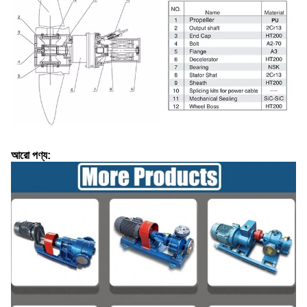
আরো পণ্য: