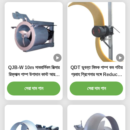
QJB-W 10m সাবমার্সিবল মিক্সার
QDT ডুবন্ত মিশুক পাম্প কম গতির
রিফ্লাক্স পাম্প উপাদান কাস্ট আয়রন
প্রবাহ প্রিপেলার সঙ্গে Reducer
স্টেইনলেস স্টিলের উপর
উপাদান ঢালাই লোহা স্টেইনলেস স্টীল
সেরা দাম পান
সেরা দাম পান