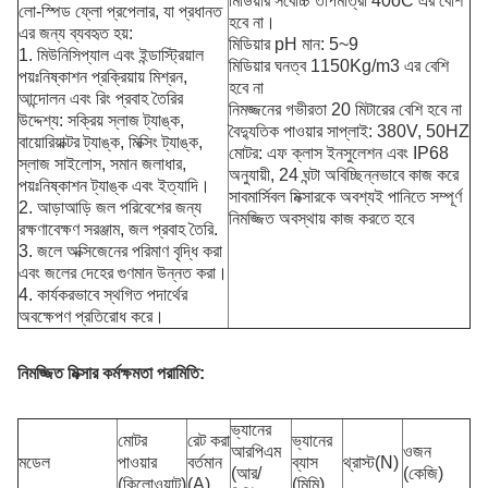
মিডিয়ার সর্বোচ্চ তাপমাত্রা 40oC এর বেশি
লো-স্পিড ফ্লো প্রপেলার, যা প্রধানত
হবে না।
এর জন্য ব্যবহৃত হয়:
মিডিয়ার pH মান: 5~9
1. মিউনিসিপ্যাল ​​এবং ইন্ডাস্ট্রিয়াল
মিডিয়ার ঘনত্ব 1150Kg/m3 এর বেশি
পয়ঃনিষ্কাশন প্রক্রিয়ায় মিশ্রন,
হবে না
আন্দোলন এবং রিং প্রবাহ তৈরির
নিমজ্জনের গভীরতা 20 মিটারের বেশি হবে না
উদ্দেশ্য: সক্রিয় স্লাজ ট্যাঙ্ক,
বৈদ্যুতিক পাওয়ার সাপ্লাই: 380V, 50HZ
বায়োরিয়াক্টর ট্যাঙ্ক, মিক্সিং ট্যাঙ্ক,
মোটর: এফ ক্লাস ইনসুলেশন এবং IP68
স্লাজ সাইলোস, সমান জলাধার,
অনুযায়ী, 24 ঘন্টা অবিচ্ছিন্নভাবে কাজ করে
পয়ঃনিষ্কাশন ট্যাঙ্ক এবং ইত্যাদি।
সাবমার্সিবল মিক্সারকে অবশ্যই পানিতে সম্পূর্ণ
2. আড়াআড়ি জল পরিবেশের জন্য
নিমজ্জিত অবস্থায় কাজ করতে হবে
রক্ষণাবেক্ষণ সরঞ্জাম, জল প্রবাহ তৈরি.
3. জলে অক্সিজেনের পরিমাণ বৃদ্ধি করা
এবং জলের দেহের গুণমান উন্নত করা।
4. কার্যকরভাবে স্থগিত পদার্থের
অবক্ষেপণ প্রতিরোধ করে।
নিমজ্জিত মিক্সার কর্মক্ষমতা পরামিতি:
ভ্যানের
মোটর
রেট করা
ভ্যানের
আরপিএম
ওজন
মডেল
পাওয়ার
বর্তমান
ব্যাস
থ্রাস্ট(N)
(আর/
(কেজি)
(কিলোওয়াট)
(A)
(মিমি)