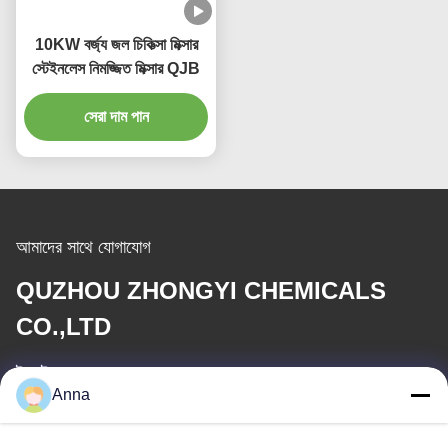
10KW বর্জ্য জল চিকিত্সা মিক্সার
স্টেইনলেস নিমজ্জিত মিক্সার QJB
সেরা দাম পান
আমাদের সাথে যোগাযোগ
QUZHOU ZHONGYI CHEMICALS
CO.,LTD
ই-মেইল
Anna
wfmbeide@163.com