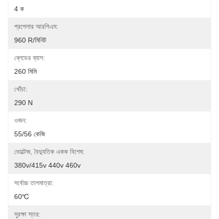
4 ক
প্রপেলার আরপিএম:
960 R/মিনিট
ব্লেডের ব্যাস:
260 মিমি
খোঁচা:
290 N
ওজন:
55/56 কেজি
ভোল্টেজ, বৈদ্যুতিক একক বিশেষ:
380v/415v 440v 460v
সর্বোচ্চ তাপমাত্রা:
60℃
সুরক্ষা স্তর: