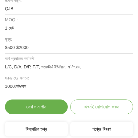
মডেল নম্বর:
QJB
MOQ.:
1 সেট
মূল্য:
$500-$2000
অর্থ প্রদানের শর্তাবলী:
L/C, D/A, D/P, T/T, ওয়েস্টার্ন ইউনিয়ন, মানিগ্রাম,
সরবরাহের ক্ষমতা:
1000সেট/মাস
সেরা দাম পান
এখনই যোগাযোগ করুন
বিস্তারিত তথ্য
পণ্যের বিবরণ