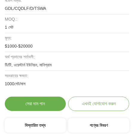
মডেল নম্বর:
GDL/CQDLF/D/TSWA
MOQ.:
1 সেট
মূল্য:
$1000-$20000
অর্থ প্রদানের শর্তাবলী:
টি/টি, ওয়েস্টার্ন ইউনিয়ন, মানিগ্রাম
সরবরাহের ক্ষমতা:
1000সেট/মাস
সেরা দাম পান
এখনই যোগাযোগ করুন
বিস্তারিত তথ্য
পণ্যের বিবরণ