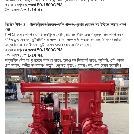
পাওয়া যায়
প্রবাহ ক্ষমতা 50-1500GPM
.
উপলব্ধ
মাথা/চাপ 1-14 বার
.
সিস্টেম টাইপ 3-- ইলেকট্রিক+ডিজেল+জকি পাম্প+প্রেশার ভেসেল সহ ইডিজে ফায়ার পাম্প
সেট
PEDJ ফায়ার পাম্প সেটে ইলেকট্রিক মোটর, ডিজেল ইঞ্জিন এবং উল্লম্ব জকি পাম্প দ্বারা
চালিত এন্ড সাকশন সেন্ট্রিফিউগাল পাম্প থাকে।পাম্পগুলি প্রেসার ভেসেল, ডিসচার্জ লাইন
আনুষাঙ্গিক এবং সেইসাথে কন্ট্রোল প্যানেলের সাথে একত্রিত হয়।
পাওয়া যায়
প্রবাহ ক্ষমতা 50-1500GPM
.
উপলব্ধ
মাথা/চাপ 1-14 বার
.
আনুষাঙ্গিকগুলির মধ্যে রয়েছে সাকশন পাইপ, ফ্ল্যাঞ্জ সহ ডিসচার্জ পাইপ, ব্যাটারি, গেট ভালভ,
চেক ভালভ, নমনীয় সম্প্রসারণ জয়েন্ট, প্রেসার সুইচ, প্রেসার গেজ, বেস ফ্রেম ইত্যাদি।