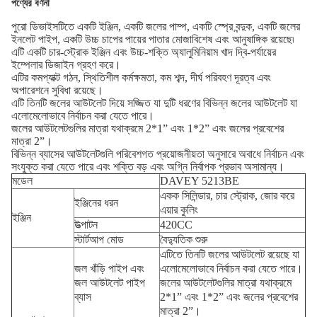
পণ্যের বর্ণনা
পুরো ডিভাইসটিতে একটি ইঞ্জিন, একটি জলের পাম্প, একটি স্প্রে বন্দুক, একটি জলের
ইনলেট পাইপ, একটি উচ্চ চাপের পায়ের পাতার মোজাবিশেষ এবং আনুষাঙ্গিক রয়েছে৷
এটি একটি চার-স্ট্রোক ইঞ্জিন এবং উচ্চ-শক্তি অ্যালুমিনিয়াম খাদ দ্বি-পর্যায়ের
ইম্পেলার ডিজাইন গ্রহণ করে।
এটির কমপ্যাক্ট গঠন, স্থিতিশীল কর্মক্ষমতা, কম শব্দ, দীর্ঘ পরিবহণ দূরত্ব এবং
অপারেশনে সুবিধা রয়েছে।
এটি তিনটি জলের আউটলেট দিয়ে সজ্জিত যা দুটি ধরণের বিভিন্ন জলের আউটলেট যা
এলোমেলোভাবে নির্বাচন করা যেতে পারে।
জলের আউটলেটগুলির মাত্রা যথাক্রমে 2*1” এবং 1*2” এবং জলের প্রবেশের
মাত্রা 2”।
বিভিন্ন ব্যাসের আউটলেটগুলি পরিবেশগত প্রয়োজনীয়তা অনুসারে অবাধে নির্বাচন এবং
সংযুক্ত করা যেতে পারে এবং শক্তি বড় এবং অগ্নি নির্বাপক প্রভাব অসামান্য।
মডেল
DAVEY 5213BE
একক সিলিন্ডার, চার স্ট্রোক, জোর করে
ইঞ্জিনের ধরন
এয়ার কুলিং
ইঞ্জিন
উত্পাটন
420CC
স্টার্টআপ মোড
বৈদ্যুতিক শুরু
এটিতে তিনটি জলের আউটলেট রয়েছে যা
জল খাঁড়ি পাইপ এবং
এলোমেলোভাবে নির্বাচন করা যেতে পারে।
জল আউটলেট পাইপ
জলের আউটলেটগুলির মাত্রা যথাক্রমে
ব্যাস
2*1” এবং 1*2” এবং জলের প্রবেশের
মাত্রা 2”।