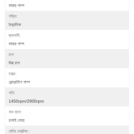
ফায়ার পাম্প
শক্তি:
বৈদ্যুতিক
জ্বালানী:
ফায়ার পাম্প
চাপ:
উচ্চ চাপ
তত্ত্ব:
কেন্দ্রাতিগ পাম্প
গতি:
1450rpm/2900rpm
খাদ হাতা:
ঢালাই লোহা
মোটর ভোল্টেজ::