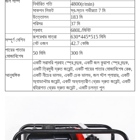
জল পাম্প
নির্ধারিত গতি
4800(r/min)
সাকশন লিফট
স্ব-স্তন গভীরতা 7 মি
উত্তোলন
183 মি
পরিসর
37 মি
প্রবাহ
680L/মিনিট
রূপরেখার মাত্রা
630*445*515 মিমি
সম্পূর্ণ মেশিন
নেট ওজন
42.7 কেজি
পায়ের পাতার
50 মিমি
300 মি
মোজাবিশেষ
একটি সরাসরি প্রবাহ স্প্রে বন্দুক, একটি জল কুয়াশা স্প্রে বন্দুক,
একটি ত্রিমুখী দ্রুত জয়েন্ট, একটি পায়ের পাতার মোজাবিশেষ রেঞ্চ,
আনুষঙ্গিক
একটি নীচের ভালভ, একটি চেক ভালভ, জল স্টপ প্লায়ার, একটি
অ্যাডাপ্টার জয়েন্ট, একটি অভ্যন্তরীণ থ্রেড দ্রুত জয়েন্ট, একটি
বহিরাগত থ্রেড দ্রুত জয়েন্ট , একটি চলন্ত পুল