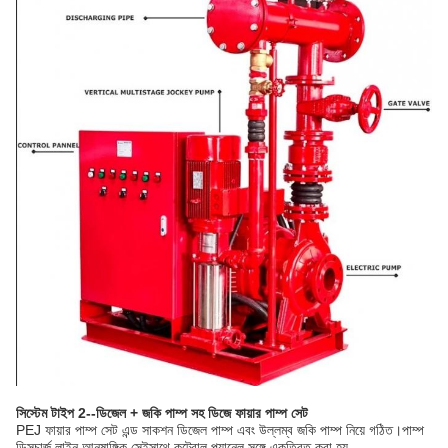
সিস্টেম টাইপ 2--ডিজেল + জকি পাম্প সহ ডিজে ফায়ার পাম্প সেট
PEJ ফায়ার পাম্প সেট এন্ড সাকশন ডিজেল পাম্প এবং উল্লম্ব জকি পাম্প নিয়ে গঠিত।পাম্প
ডিসচার্জ লাইন আনুষাঙ্গিক সেইসাথে কন্ট্রোল প্যানেল সঙ্গে একত্রিত করা হয়.