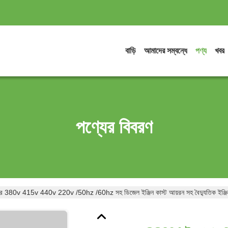
বাড়ি
আমাদের সম্বন্ধে
পণ্য
খবর
পণ্যের বিবরণ
 380v 415v 440v 220v /50hz /60hz সহ ডিজেল ইঞ্জিন কাস্ট আয়রন সহ বৈদ্যুতিক ইঞ্জিন ফা