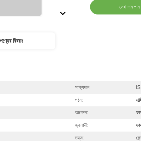
সেরা দাম পান
পণ্যের বিবরণ
সাক্ষ্যদান:
I
গঠন:
মাল
আবেদন:
ফায
জ্বালানী:
ফায
তত্ত্ব:
কেন