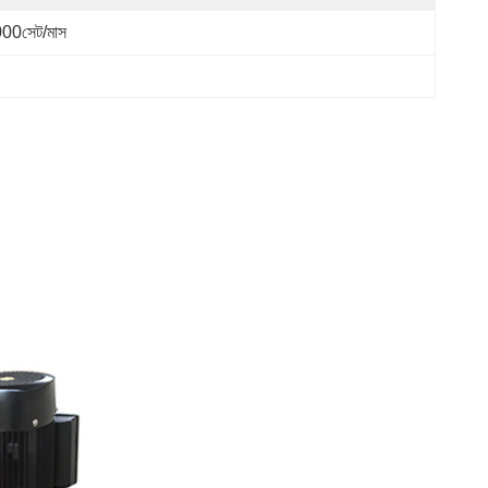
00সেট/মাস