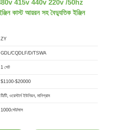
 380v 415v 440v 220v /50hz
জিন কাস্ট আয়রন সহ বৈদ্যুতিক ইঞ্জিন
ZY
GDL/CQDLF/D/TSWA
1 সেট
$1100-$20000
টি/টি, ওয়েস্টার্ন ইউনিয়ন, মানিগ্রাম
1000সেট/মাস