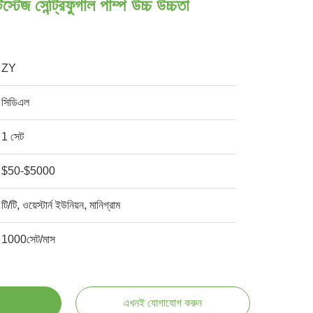
িস্টেজ সেন্ট্রিফুগাল পাম্প উচ্চ উচ্চতা
ZY
সিডিএল
1 সেট
$50-$5000
টি/টি, ওয়েস্টার্ন ইউনিয়ন, মানিগ্রাম
1000সেট/মাস
এখনই যোগাযোগ করুন