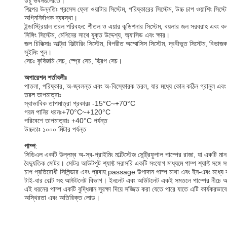
উঁচু ভবনগুলোতে।
শিল্পের উন্নতিঃ প্রসেস ফ্লো ওয়াটার সিস্টেম, পরিষ্কারের সিস্টেম, উচ্চ চাপ ওয়াশিং সিস্টে
অগ্নিনির্বাপক ব্যবস্থা।
ইন্ডাস্ট্রিয়াল তরল পরিবহন: শীতল ও এয়ার কন্ডিশনার সিস্টেম, বয়লার জল সরবরাহ এবং 
সিঙ্গিং সিস্টেম, মেশিনের সাথে যুক্ত উদ্দেশ্য, অ্যাসিড এবং ক্ষার।
জল চিকিত্সাঃ আল্ট্রা ফিল্টারিং সিস্টেম, বিপরীত অস্মোসিস সিস্টেম, দ্রবীভূত সিস্টেম, বিভাজ
সুইমিং পুল।
সেচঃ কৃষিজমি সেচ, স্প্রে সেচ, ড্রিপ সেচ।
অপারেশন শর্তাবলীঃ
পাতলা, পরিষ্কার, অ-জ্বলন্ত এবং অ-বিস্ফোরক তরল, যার মধ্যে কোন কঠিন গ্রানুল এব
তরল তাপমাত্রাঃ
স্বাভাবিক তাপমাত্রা প্রকারঃ -15°C~+70°C
গরম পানির ধরনঃ+70°C~+120°C
পরিবেশে তাপমাত্রাঃ +40°C পর্যন্ত
উচ্চতাঃ ১০০০ মিটার পর্যন্ত
পাম্প
:
সিডিএল একটি উল্লম্ব অ-স্ব-প্রাইমিং মাল্টিস্টেজ সেন্ট্রিফুগাল পাম্পের রাজা, যা একটি মান
বৈদ্যুতিক মোটর। মোটর আউটপুট শ্যাফ্ট সরাসরি একটি সংযোগ মাধ্যমে পাম্প শ্যাফ্ট সঙ্গে
চাপ প্রতিরোধী সিলিন্ডার এবং প্রবাহ passage উপাদান পাম্প মাথা এবং ইন-এবং মধ্যে 
টাই-বার বোল্ট সহ আউটলেট বিভাগ। ইনলেট এবং আউটলেট একই সমতলে পাম্পের নীচে 
এই ধরনের পাম্প একটি বুদ্ধিমান সুরক্ষা দিয়ে সজ্জিত করা যেতে পারে যাতে এটি কার্যকরভাব
অস্থিরতা এবং অতিরিক্ত লোড।