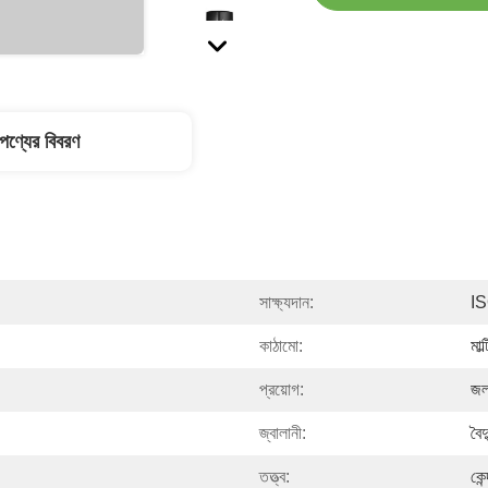
পণ্যের বিবরণ
সাক্ষ্যদান:
I
কাঠামো:
মাল
প্রয়োগ:
জল
জ্বালানী:
বৈদ
তত্ত্ব:
কেন