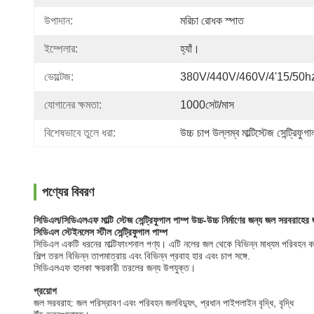
উপাদান:
মরিচা রোধক স্পাত
ইম্পেলার:
হ্যাঁ।
ভোল্টেজ:
380V/440V/460V/4'15/50h
যোগানের ক্ষমতা:
1000সেট/মাস
বিশেষভাবে তুলে ধরা:
উচ্চ চাপ উল্লম্ব মাল্টিস্টেজ সেন্ট্রিফুগ
পণ্যের বিবরণ
সিডিএল/সিডিএলএফ মাল্টি স্টেজ সেন্ট্রিফুগাল পাম্প উচ্চ-উচ্চ নির্মাণের জন্য জল সরবরাহের 
সিডিএল স্টেইনলেস স্টীল সেন্ট্রিফুগাল পাম্প
সিডিএল একটি ধরনের মাল্টিফাংশনাল পণ্য। এটি নলের জল থেকে বিভিন্ন মাধ্যম পরিবহন ক
শিল্প তরল বিভিন্ন তাপমাত্রায় এবং বিভিন্ন প্রবাহ হার এবং চাপ সঙ্গে.
সিডিএলএফ হালকা ক্ষয়কারী তরলের জন্য উপযুক্ত।
প্রয়োগ
জল সরবরাহ: জল পরিস্রাবণ এবং পরিবহন জলবিদ্যুৎ, প্রধান পাইপলাইন বৃদ্ধি, বৃদ্ধি