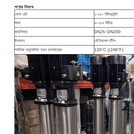
পণ্যের বিবরণঃ
ফ্লো রেট:
১-১৫০ মিটার/ঘন্টা
মাথা:
৬-২৫৯ মিটার
ক্যালিবার:
DN25~DN200
উপাদান
স্টেইনলেস স্টীল
সর্বাধিক অনুমোদিত তরল তাপমাত্রাঃ
120°C ((248°F)