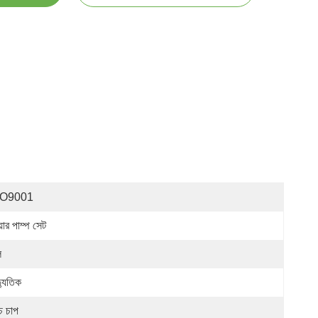
SO9001
়ার পাম্প সেট
ল
্যুতিক
চ চাপ