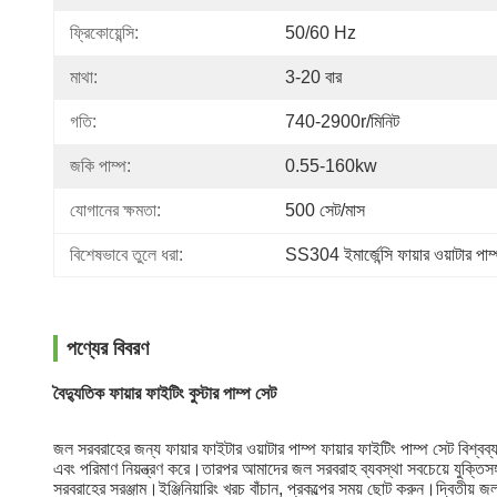
ফ্রিকোয়েন্সি:
50/60 Hz
মাথা:
3-20 বার
গতি:
740-2900r/মিনিট
জকি পাম্প:
0.55-160kw
যোগানের ক্ষমতা:
500 সেট/মাস
বিশেষভাবে তুলে ধরা:
SS304 ইমার্জেন্সি ফায়ার ওয়াটার পাম্
পণ্যের বিবরণ
বৈদ্যুতিক ফায়ার ফাইটিং বুস্টার পাম্প সেট
জল সরবরাহের জন্য ফায়ার ফাইটার ওয়াটার পাম্প ফায়ার ফাইটিং পাম্প সেট বিশ্ব
এবং পরিমাণ নিয়ন্ত্রণ করে।তারপর আমাদের জল সরবরাহ ব্যবস্থা সবচেয়ে যুক্তিসঙ
সরবরাহের সরঞ্জাম।ইঞ্জিনিয়ারিং খরচ বাঁচান, প্রকল্পের সময় ছোট করুন।দ্বিতীয় জল