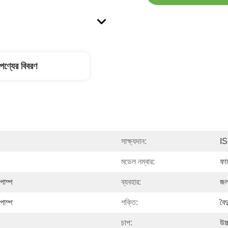
পণ্যের বিবরণ
সাক্ষ্যদান:
I
মডেল নম্বার:
ফায
পাম্প
ব্যবহার:
জ
পাম্প
শক্তি:
বৈদ
চাপ:
উচ্