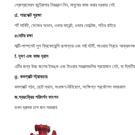
প্রোগ্রামেবল কন্ট্রোলার নিয়ন্ত্রণ নিন, মানুষের কাজ করার দরকার নেই
d. পারফেক্ট সুরক্ষা
শর্ট সার্কিট, ফেজের অভাব, ওভার কারেন্ট, ওভার ভোল্টেজ, গতির বাইরে
eমোটর রক্ষা
মাল্টি-পাম্পসেট লুপ ফ্রিকোয়েন্সি রূপান্তর এবং সফ্ট স্টার্ট, পাওয়ার গ্রিডে আক
f. দূষণ এবং কাজ হ্রাস
এটির জন্য উচ্চ জলের ট্যাঙ্ক এবং টাওয়ার সরঞ্জামগুলির প্রয়োজন নেই, যা দ্বিতীয
g. কমপ্যাক্ট স্ট্রাকচার
কমপ্যাক্ট গঠন, ছোট স্থান, সংরক্ষণ-বিনিয়োগ, সংক্ষিপ্ত প্রকৌশল সময়কাল
জ.স্বয়ংক্রিয় পরিদর্শন ফাংশন
ডবল ধ্রুবক চাপ জল সরবরাহ