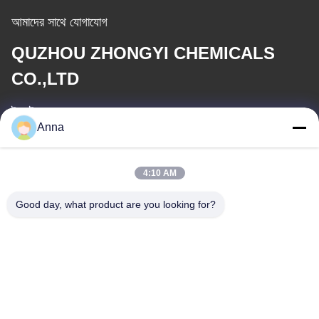
আমাদের সাথে যোগাযোগ
QUZHOU ZHONGYI CHEMICALS
CO.,LTD
ই-মেইল
Anna
wfmbeide@163.com
কাজের সময়
4:10 AM
08:00-17:00
Good day, what product are you looking for?
আমাদের ঠিকানা
ঠিকানা
নং 121। কেচেং টাউন কুঝো ঝেজিয়াং চীন
টেলিফোন