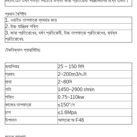
মধ্যম.এটি এখন পর্যন্ত সবচেয়ে উন্নত জারা প্রতিরোধী সরঞ্জামগুলির মধ্যে একটি।
প্রধান বৈশিষ্ট্য
1. ওয়াইড তাপমাত্রা ব্যবহার করে
2. উচ্চ যান্ত্রিক শক্তি
3. জারা প্রতিরোধের, ঘর্ষণ প্রতিরোধী, উচ্চ তাপমাত্রা প্রতিরোধের, বার্ধক্য
প্রতিরোধের.
টেকনিক্যাল প্যারামিটার:
ক্যালিবার
25 ~ 150 মিমি
প্রবাহ
2~200m3/ঘণ্টা
মাথা
2~80মি
গতি
1450~2900 r/min
শক্তি
0.75~110kw
কাজের তাপমাত্রা
≤150°সে
চাপ
≤1.6Mpa
উপাদান
আস্তরণের F46
মডেল ব্যাখ্যা: