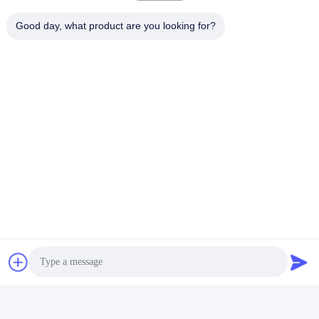
Good day, what product are you looking for?
আমাদের সাথে যোগাযোগ
QUZHOU ZHONGYI CHEMICALS
CO.,LTD
ই-মেইল
wfmbeide@163.com
কাজের সময়
08:00-17:00
আমাদের ঠিকানা
ঠিকানা