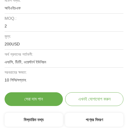
মডেল নম্বর:
আইএইচএফ
MOQ.:
2
মূল্য:
200USD
অর্থ প্রদানের শর্তাবলী:
এল/সি, টি/টি, ওয়েস্টার্ন ইউনিয়ন
সরবরাহের ক্ষমতা:
10 পিসি/সপ্তাহ
সেরা দাম পান
এখনই যোগাযোগ করুন
বিস্তারিত তথ্য
পণ্যের বিবরণ