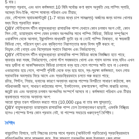
5 বার।
প্রশস্ত প্রবাহ, এবং ভাল কর্মক্ষমতা.10 মিমি সর্বোচ্চ কণা ব্যাস অনুমতি দেয়.
পাম্পিং স্লারি,
অমেধ্য দিন-ইঞ্চি, পাম্পে সামান্য পরিধান এবং টিয়ার;
হেড, স্টেপলেস অ্যাডজাস্টমেন্ট (1-7 বারের মধ্যে চাপ সামঞ্জস্য) অর্জনের জন্য ভালভ খোলার
মধ্য দিয়ে প্রবাহিত করুন:
QBY স্টেইনলেস স্টীল বায়ুসংক্রান্ত রাসায়নিক পাম্প যেখানে কোন চলমান অংশ নেই, কোন
সিল নেই, ডায়াফ্রাম পাম্প যেমন চলমান অংশগুলির সাথে পাম্পিং মিডিয়া, মিডিয়া সম্পূর্ণরূপে
ওয়ার্কপিস থেকে আলাদা, ট্রান্সমিশন মাধ্যমটি ফুটো হয় না।তাই পাম্পিং বিষাক্ত, বা ক্ষয়কারী
মিডিয়া প্লে, পরিবেশ দূষণ এবং ব্যক্তিগত নিরাপত্তার জন্য বিপদ সৃষ্টি করবে না;
বিদ্যুৎ নেই।দাহ্য এবং বিস্ফোরক স্থানে নিরাপদ এবং নির্ভরযোগ্য;
QBY স্টেইনলেস স্টীল বায়ুসংক্রান্ত রাসায়নিক পাম্প মিডিয়া কাজে নিমজ্জিত হতে পারে;
ব্যবহার করা সহজ, নির্ভরযোগ্য, খোলা স্টপ সহজভাবে খোলা এবং গ্যাস ভালভ বন্ধ.যদিও এখন
আর দুর্ঘটনা বা আকস্মিকভাবে মিডিয়া চালানো বন্ধ হয়ে গেলে পাম্পের ক্ষতি হবে না।একবার
ওভারলোড হয়ে গেলে, পাম্পটি পৃথিবী থেকে বন্ধ হয়ে যাবে, স্ব-সুরক্ষা কর্মক্ষমতা, যখন লোড
স্বাভাবিক অবস্থায় ফিরে আসে এবং স্বয়ংক্রিয়ভাবে চলতে শুরু করতে পারে;
রটার, পিস্টন, গিয়ার, ভ্যানের কারণে অন্যান্য ধরনের পাম্পের বিপরীতে সাধারণ কাঠামো, কম
পরিধানকারী অংশ, সাধারণ কাঠামোর পাম্প, ইনস্টলেশন, রক্ষণাবেক্ষণ, পাম্পিং মাঝারি ভালভ,
জয়েন্ট রড এবং অন্যান্য চলমান অংশগুলির সংস্পর্শে আসবে না। কর্মক্ষমতা পরিধান এবং টিয়ার
ক্রমান্বয়ে পতনের অন্যান্য অংশ:
আরো সান্দ্র তরল পরিবহন করতে পারে (10,000 cps বা তার কম সান্দ্রতা);
QBY বায়ুসংক্রান্ত ডায়াফ্রাম রাসায়নিক পাম্প তেল তৈলাক্তকরণ ছাড়াই, এমনকি নিষ্ক্রিয়
হলেও।পাম্পের উপর কোন প্রভাব নেই, যা পাম্পের সবচেয়ে গুরুত্বপূর্ণ বৈশিষ্ট্য।
বৈশিষ্ট্য
বায়ুচালিত হিসাবে, তাই পিছনের চাপের সাথে প্রবাহ (আউটলেট প্রতিরোধ) স্বয়ংক্রিয়ভাবে
পরিবর্তনগুলির সাথে সামঞ্জস্য করে, উচ্চ সান্দ্রতা তরলগুলির জন্য উপযুক্ত।জল পাম্প