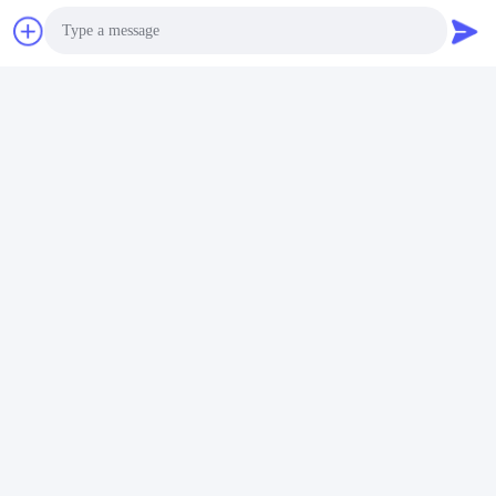
Photo
Video Call
Audio Call
অ্যালুমিনা পাউডার পরিবহনের জন্য
QBY 25 উচ্চ পাম্পিং দক্ষতা
QBY50 এয়ার অপারেটেড ডাবল
স্টেইনলেস স্টিল এয়ার চালিত
ডায়াফ্রাম পাম্প
বায়ুসংক্রান্ত ডায়াফ্রাম পাম্প
সেরা দাম পান
সেরা দাম পান