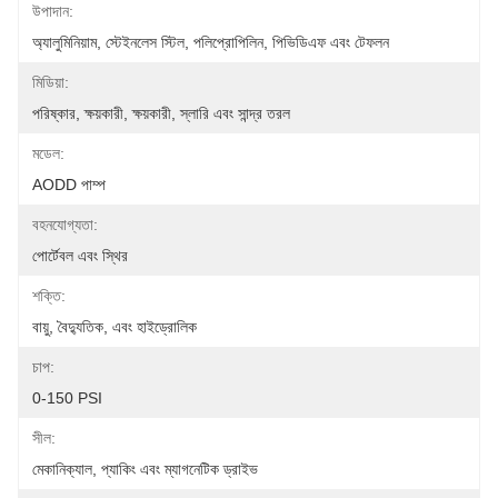
উপাদান:
অ্যালুমিনিয়াম, স্টেইনলেস স্টিল, পলিপ্রোপিলিন, পিভিডিএফ এবং টেফলন
মিডিয়া:
পরিষ্কার, ক্ষয়কারী, ক্ষয়কারী, স্লারি এবং সান্দ্র তরল
মডেল:
AODD পাম্প
বহনযোগ্যতা:
পোর্টেবল এবং স্থির
শক্তি:
বায়ু, বৈদ্যুতিক, এবং হাইড্রোলিক
চাপ:
0-150 PSI
সীল:
মেকানিক্যাল, প্যাকিং এবং ম্যাগনেটিক ড্রাইভ