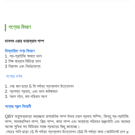
পণ্যের বিবরণ
ডাবলম এয়ার ডায়াফ্রাম পাম্প
বিস্তারিত পণ্য বিবরণ
1. স্ব-প্রাইমিং ক্ষমতা ভাল
2 লিঙ্গ মাধ্যমে মিডিয়া ভাল
3 নিরাপদ এবং নির্ভরযোগ্য
পণ্যের বর্ণনা
1. সেচ জল ছাড়া.5 মি পর্যন্ত স্তন্যপান উত্তোলন
2. প্রশস্ত প্রবাহ, এবং ভাল কর্মক্ষমতা
3. সরল গঠন, কম পরিধান অংশ
পন্যের স্বল্প বিবরনী
QBY বায়ুসংক্রান্ত মধ্যচ্ছদা রাসায়নিক পাম্প উভয় তরল প্রবাহ পাম্পিং, কিন্তু স্ব-প্রাইমিং
পাম্প, সাবমারসিবল পাম্প, শিল্ড পাম্প, কাদা পাম্প এবং অন্যান্য পরিবহন যন্ত্রপাতি এবং অমেধ্য
অনেক সুবিধা সহ মিডিয়ার সহজ প্রবাহের কিছু জানাচ্ছে।
সেচের পানি ছাড়া।5 মি পর্যন্ত স্তন্যপান উত্তোলন।50 মি পর্যন্ত মাথা।আউটলেট চাপ ≥