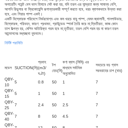
অপারেটিং পয়েন্ট বেস ভাল হিসাবে সেট করা হয়, যদি তরল এর সান্দ্রতা জন্য সামান্য বেশি,
আপনি রিডুসার বা ফ্রিকোয়েন্সি রূপান্তরকারী সম্পূর্ণ করতে হবে, খরচ ব্যাপকভাবে উন্নত করা
হবে, এবং গিয়ার পাম্প একই।
একটি বিস্ফোরক পরিবেশে নির্ভরযোগ্য এবং কম খরচে বায়ু পাম্প, যেমন জ্বালানী, গানপাউডার,
বিস্ফোরক, পরিবহন, কারণ: প্রথমত, গ্রাউন্ডেড স্পার্ক তৈরি করে না;দ্বিতীয়ত, কাজ কোন
তাপ উত্পন্ন হয়, মেশিন অতিরিক্ত গরম হবে না;তৃতীয়ত, তরল বেশি গরম হয় না কারণ তরল
আন্দোলনের মধ্যচ্ছদা ন্যূনতম।
নির্দিষ্ট পরামিতি
প্রবাহ
কণা ব্যাস (মিমি) এর
টপ
সবচেয়ে বড় গ্যাস
মডেল
SUCTION(মি)
(m3/
মাধ্যমে সর্বাধিক
হেড(মি)
সরবরাহের চাপ (বার)
ঘণ্টা)
অনুমোদিত
QBY-
5
0.8
50
1
7
10
QBY-
5
1
50
1
7
15
QBY-
7
2.4
50
2.5
7
25
QBY-
7
8
50
4.5
7
40
QBY-
7
12
50
8
7