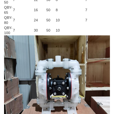
50
QBY-
7
16
50
8
7
65
QBY-
7
24
50
10
7
80
QBY-
7
30
50
10
100